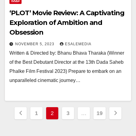
సినిమా
‘PLOT’ Movie Review: A Captivating
Exploration of Ambition and
Obsession
NOVEMBER 5, 2023
ESALEMEDIA
Written & Directed by: Bhanu Bhava Tharaka (Winner
of the Best Debutant Director at the 13th Dada Saheb
Phalke Film Festival 2023) Prepare to embark on an
unparalleled cinematic journey…
Posts
1
2
3
…
19
pagination