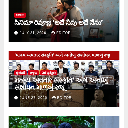
సినిమా
సినిమా రివ్యూ: ‘అదే నీవు అదే నేను’
JULY 31, 2026
EDITOR
ట్రెండింగ్
వార్త‌లు
వెబ్ ప్రత్యేకం
મત્સ્ય અવતાર સંસ્કૃતિ’ અંગે અનોખું
સંશોધન માળખું રજૂ
JUNE 27, 2026
EDITOR