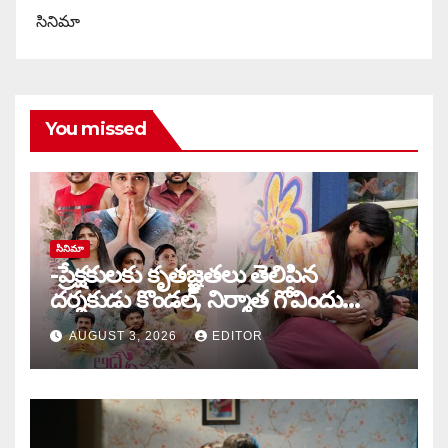
సినిమా
You missed
సినిమా
-ప్రేక్షకులకు కృతజ్ఞతలు తెలిపిన
దర్శకుడు కొండల్, నిర్మాత గోవిందు
కాండ్రేగుల
AUGUST 3, 2026
EDITOR