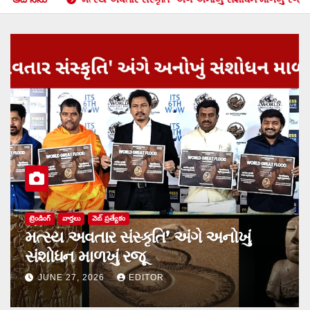
సినిమా
హృదయాలను హత్తుకునేందుకు వస్తోన్న
‘ప్రేమ డైరీలో చివరి పేజీలు’
JUNE 11, 2026
EDITOR