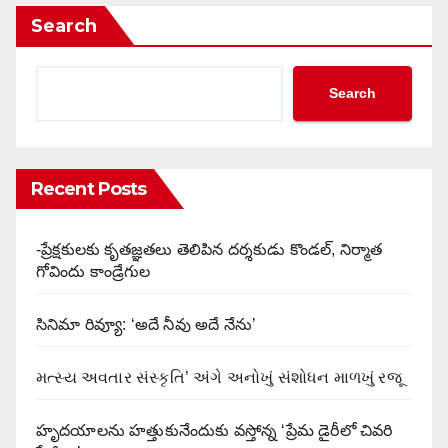
Search
Search
Recent Posts
-ప్రేక్షకులకు కృతజ్ఞతలు తెలిపిన దర్శకుడు కొండల్, నిర్మాత
గోవిందు కాండ్రేగుల
సినిమా రివ్యూ: ‘అదే నీవు అదే నేను’
મત્સ્ય અવતાર સંસ્કૃતિ’ અંગે અનોખું સંશોધન માળખું રજૂ
హృదయాలను హత్తుకునేందుకు వస్తోన్న ‘ప్రేమ డైరీలో చివరి