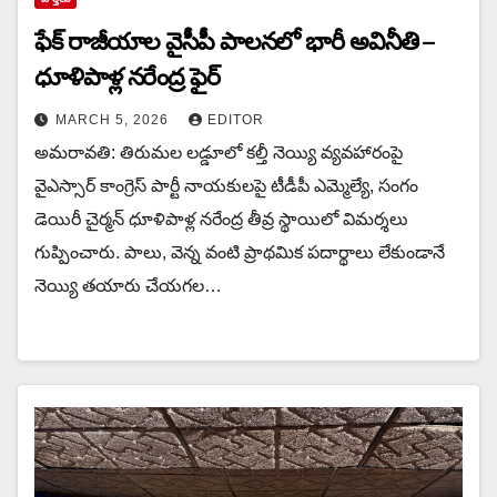
ఫేక్ రాజీయాల వైసీపీ పాలనలో భారీ అవినీతి –
ధూళిపాళ్ల నరేంద్ర ఫైర్
MARCH 5, 2026
EDITOR
అమరావతి: తిరుమల లడ్డూలో కల్తీ నెయ్యి వ్యవహారంపై
వైఎస్సార్ కాంగ్రెస్ పార్టీ నాయకులపై టీడీపీ ఎమ్మెల్యే, సంగం
డెయిరీ చైర్మన్ ధూళిపాళ్ల నరేంద్ర తీవ్ర స్థాయిలో విమర్శలు
గుప్పించారు. పాలు, వెన్న వంటి ప్రాథమిక పదార్థాలు లేకుండానే
నెయ్యి తయారు చేయగల…