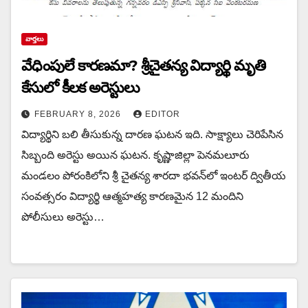
వార్త‌లు
వేధింపులే కారణమా? శ్రీచైతన్య విద్యార్థి మృతి
కేసులో కీలక అరెస్టులు
FEBRUARY 8, 2026
EDITOR
విద్యార్థిని బ‌లి తీసుకున్న దార‌ణ ఘ‌ట‌న ఇది. సాక్ష్యాలు చెరిపేసిన
సిబ్బంది అరెస్టు అయిన ఘ‌ట‌న. కృష్ణాజిల్లా పెనమలూరు
మండలం పోరంకిలోని శ్రీ చైతన్య శారదా భవన్‌లో ఇంటర్‌ ద్వితీయ
సంవత్సరం విద్యార్థి ఆత్మహత్య కారణమైన 12 మందిని
పోలీసులు అరెస్టు…