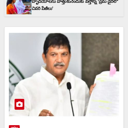
హృదయాలను హత్తుకునేందుకు వస్తోన్న ‘ప్రేమ డైరీలో
చివరి పేజీలు’
వార్త‌లు