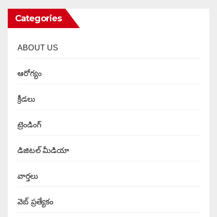
Categories
ABOUT US
ఆరోగ్యం
క్రీడలు
ట్రెండింగ్
డిజిటల్ మీడియా
వార్త‌లు
వెబ్ ప్రత్యేకం