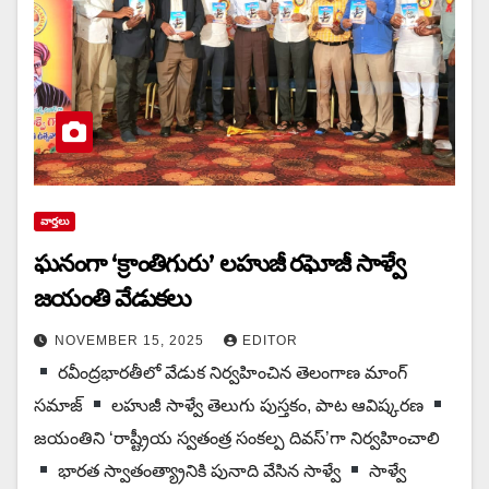
వార్త‌లు
ఘ‌నంగా ‘క్రాంతిగురు’ లహుజీ రఘోజీ సాళ్వే
జయంతి వేడుక‌లు
NOVEMBER 15, 2025
EDITOR
రవీంద్ర‌భార‌తీలో వేడుక‌ నిర్వ‌హించిన తెలంగాణ మాంగ్
సమాజ్
లహుజీ సాళ్వే తెలుగు పుస్త‌కం, పాట ఆవిష్క‌ర‌ణ‌
జయంతిని ‘రాష్ట్రీయ స్వతంత్ర సంకల్ప దివస్’గా నిర్వ‌హించాలి
భార‌త స్వాతంత్య్రానికి పునాది వేసిన సాళ్వే
సాళ్వే