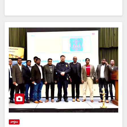
వార్త‌లు