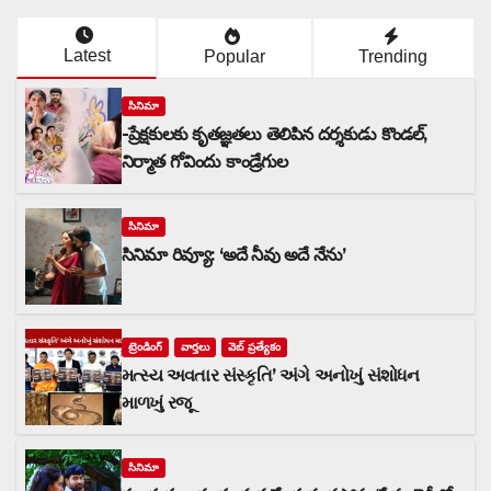
Latest
Popular
Trending
సినిమా
-ప్రేక్షకులకు కృతజ్ఞతలు తెలిపిన దర్శకుడు కొండల్,
నిర్మాత గోవిందు కాండ్రేగుల
సినిమా
సినిమా రివ్యూ: ‘అదే నీవు అదే నేను’
ట్రెండింగ్
వార్త‌లు
వెబ్ ప్రత్యేకం
મત્સ્ય અવતાર સંસ્કૃતિ’ અંગે અનોખું સંશોધન
માળખું રજૂ
సినిమా