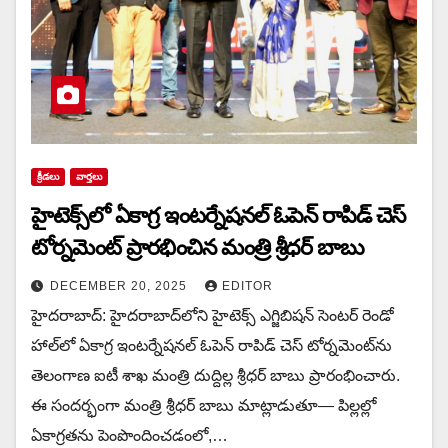
క్రీడలు
వార్త‌లు
హైటెక్స్‌లో ఏకాగ్ర ఇంటర్నేషనల్ ఓపెన్ రాపిడ్ చెస్
టోర్నమెంట్ ప్రారభించిన మంత్రి శ్రీధర్ బాబు
DECEMBER 20, 2025
EDITOR
హైదరాబాద్‌: హైదరాబాద్‌లోని హైటెక్స్ ఎగ్జిబిషన్ సెంటర్ రెండో
హాల్‌లో ఏకాగ్ర ఇంటర్నేషనల్ ఓపెన్ రాపిడ్ చెస్ టోర్నమెంట్‌ను
తెలంగాణ ఐటీ శాఖ మంత్రి దుద్దిల్ల శ్రీధర్ బాబు ప్రారంభించారు.
ఈ సందర్భంగా మంత్రి శ్రీధర్ బాబు మాట్లాడుతూ— పిల్లల్లో
ఏకాగ్రతను పెంపొందించడంలో,…