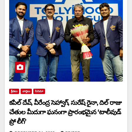
క్రీడలు
వార్త‌లు
సినిమా
కపిల్ దేవ్, వీరేంద్ర సెహ్వాగ్, సురేష్ రైనా, దిల్ రాజు
చేతుల మీదుగా ఘనంగా ప్రారంభమైన ‘టాలీవుడ్
ప్రో లీగ్’