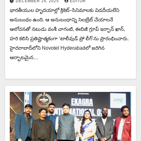
DECEMBER 24, 2025
EDITOR
భారతీయుల హృదయాల్లో క్రికెట్‌–సినిమాలకు విడదీయలేని
అనుబంధం ఉంది. ఆ అనుబంధాన్ని సెలబ్రేట్ చేయాలనే
ఆలోచనతో నటుడు వంశీ చాగంటి, ఈబిజీ గ్రూప్‌ ఇర్ఫాన్ ఖాన్,
హరి కలిసి ప్రతిష్టాత్మకంగా ‘టాలీవుడ్ ప్రో లీగ్’ను ప్రారంభించారు.
హైదరాబాద్‌లోని Novotel Hyderabadలో జరిగిన
ఆర్భాటమైన…