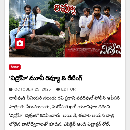
సినిమా
‘విద్రోహి’ మూవీ రివ్యూ & రేటింగ్
OCTOBER 25, 2025
EDITOR
టాలీవుడ్ సీనియర్ నటుడు రవి ప్రకాష్ ప‌వ‌ర్‌ఫుల్ పోలీస్ ఆఫీస‌ర్
పాత్రలకు పేరుపొందారు, మరోసారి ఖాకీ యూనిఫాం ధరించి
‘విద్రోహి’ చిత్రంలో కనిపించారు. అయితే, ఈసారి ఆయన పాత్ర
లోతైన భావోద్వేగాలతో కూడిన, ఎఫెక్టివ్ ఆండ్ ఎట్రాక్ష‌న్ రోల్.