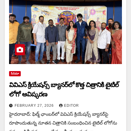
సినిమా
వివిఎస్ క్రియేషన్స్ బ్యానర్‌లో కొత్త చిత్రానికి టైటిల్
లోగో ఆవిష్కరణ
FEBRUARY 27, 2026
EDITOR
హైదరాబాద్: ఫిల్మ్ ఛాంబర్‌లో వివిఎస్ క్రియేషన్స్ బ్యానర్‌పై
రూపొందుతున్న నూతన చిత్రానికి సంబంధించిన టైటిల్ లోగోను