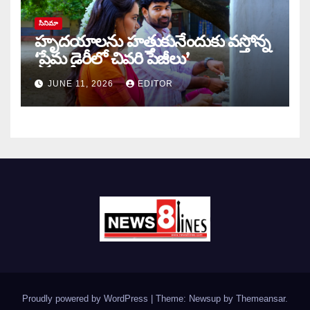
సినిమా
హృదయాలను హత్తుకునేందుకు వస్తోన్న
‘ప్రేమ డైరీలో చివరి పేజీలు’
JUNE 11, 2026
EDITOR
Proudly powered by WordPress
|
Theme: Newsup by
Themeansar
.