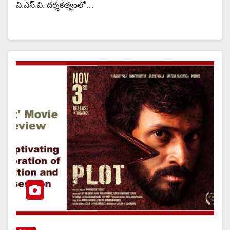
వి.ఎస్.వి. దర్శకత్వంలో…