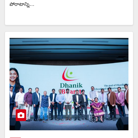
పోరాటాన్ని…