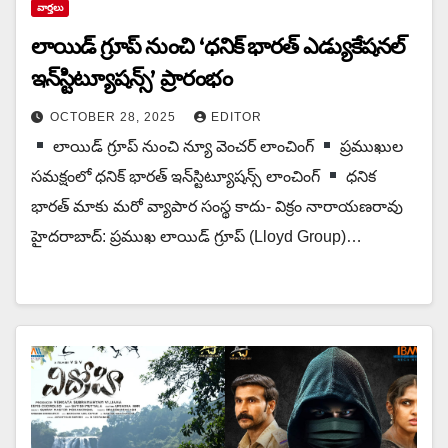
వార్త‌లు
లాయిడ్ గ్రూప్ నుంచి ‘ధనిక్‌ భారత్‌ ఎడ్యుకేషనల్‌
ఇన్‌స్టిట్యూషన్స్’ ప్రారంభం
OCTOBER 28, 2025
EDITOR
లాయిడ్ గ్రూప్ నుంచి న్యూ వెంచర్‌ లాంచింగ్‌
ప్ర‌ముఖుల
స‌మ‌క్షంలో ధనిక్‌ భారత్‌ ఇన్‌స్టిట్యూషన్స్‌ లాంచింగ్‌
ధనిక
భారత్‌ మాకు మరో వ్యాపార సంస్థ కాదు- విక్రం నారాయణరావు
హైదరాబాద్‌: ప్రముఖ లాయిడ్ గ్రూప్ (Lloyd Group)…