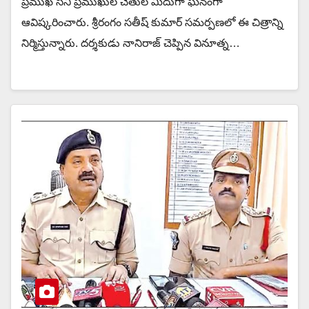
ప్రముఖ సినీ ప్రముఖుల చేతుల మీదుగా ఘనంగా
ఆవిష్కరించారు. శ్రీరంగం సతీష్ కుమార్ సమర్పణలో ఈ చిత్రాన్ని
నిర్మిస్తున్నారు. దర్శకుడు నానిరాజ్ చెప్పిన వినూత్న…