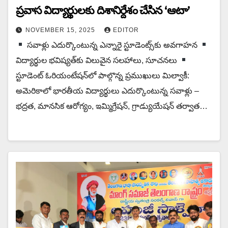
ప్ర‌వాస విద్యార్థులకు దిశానిర్దేశం చేసిన ‘ఆటా’
NOVEMBER 15, 2025
EDITOR
స‌వాళ్లు ఎదుర్కొంటున్న ఎన్నారై స్టూడెంట్స్‌కు అవ‌గాహ‌న‌
విద్యార్థుల భ‌విష్య‌త్‌కు విలువైన స‌ల‌హాలు, సూచ‌న‌లు
స్టూడెంట్ ఓరియంటేష‌న్‌లో పాల్గొన్న ప్ర‌ముఖులు మిల్వాకీ:
అమెరికాలో భారతీయ విద్యార్థులు ఎదుర్కొంటున్న సవాళ్లు –
భద్రత, మానసిక ఆరోగ్యం, ఇమ్మిగ్రేషన్, గ్రాడ్యుయేషన్ తర్వాత…