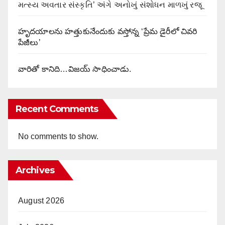
મત્સ્ય અવતાર સંસ્કૃતિ’ અંગે અનોખું સંશોધન માળખું રજૂ
హృదయాలను హత్తుకునేందుకు వస్తోన్న ‘ప్రేమ డైరీలో చివరి
పేజీలు’
వారితో కానిది…విజయ్ సాధించాడు.
Recent Comments
No comments to show.
Archives
August 2026