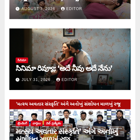
కాండ్రేగుల
AUGUST 3, 2026
EDITOR
సినిమా
సినిమా రివ్యూ: ‘అదే నీవు అదే నేను’
JULY 31, 2026
EDITOR
ట్రెండింగ్
వార్త‌లు
వెబ్ ప్రత్యేకం
મત્સ્ય અવતાર સંસ્કૃતિ’ અંગે અનોખું
સંશોધન માળખું રજૂ