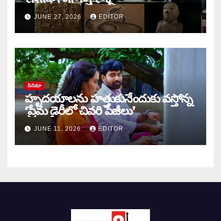
JUNE 27, 2026
EDITOR
సినిమా
హృదయాలను హత్తుకునేందుకు వస్తోన్న
‘ప్రేమ డైరీలో చివరి పేజీలు’
JUNE 11, 2026
EDITOR