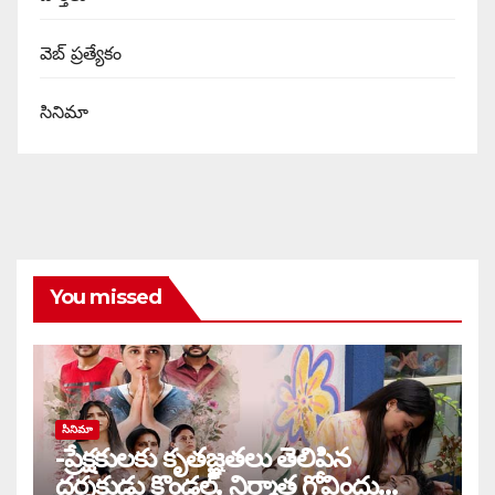
వెబ్ ప్రత్యేకం
సినిమా
You missed
సినిమా
-ప్రేక్షకులకు కృతజ్ఞతలు తెలిపిన
దర్శకుడు కొండల్, నిర్మాత గోవిందు