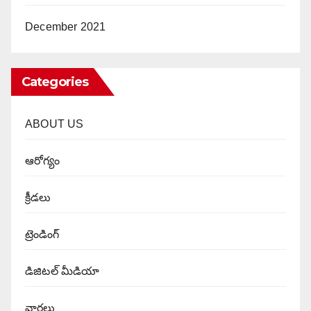
December 2021
Categories
ABOUT US
ఆరోగ్యం
క్రీడలు
ట్రెండింగ్
డిజిటల్ మీడియా
వార్త‌లు