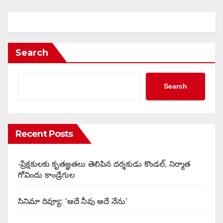
Search
Search
Recent Posts
-ప్రేక్షకులకు కృతజ్ఞతలు తెలిపిన దర్శకుడు కొండల్, నిర్మాత
గోవిందు కాండ్రేగుల
సినిమా రివ్యూ: ‘అదే నీవు అదే నేను’