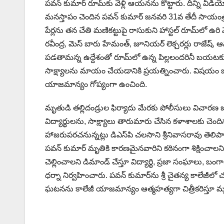
పవన్‌ కుమార్‌ రూమ్‌కు వెళ్లి ఆయనను కొట్టారు. దీన్ని వీడియో
మనస్తాపం చెందిన పవన్‌ కుమార్‌ జనవరి 31వ తేదీ సాయంత్రం
పేర్లను తన చేతి మణికట్టుపై రాసుకుని హాస్టల్‌ రూమ్‌లో ఉరి వే
రవీంద్ర, మెస్‌ బారు హేమంత్‌, జూనియర్‌ లెక్చరర్లు రాజేష్
పడతామన్న ఉద్దేశంతో రూమ్‌లో ఉన్న పిల్లలందరినీ బయటకు పంప
సాక్ష్యాలను మాయం చేయడానికి ప్రయత్నించారు. విషయం బ
యాజమాన్యం గోప్యంగా ఉంచింది.
మృతుడి తల్లిదండ్రుల ఫిర్యాదు మేరకు పోలీసులు విచ
విద్యార్థులను, సాక్ష్యాలు తారుమారు చేసిన కళాశాలకు చెంది
హాజరుపరచనున్నట్లు డిఎస్‌పి చలసాని శ్రీనివాసరావు తెలిపార
పవన్‌ కుమార్‌ మృతికి కారణమైనవారిని కఠినంగా శిక్షిం
చెల్లించాలని డిమాండ్‌ చేస్తూ విద్యార్థి, ప్రజా సంఘాలు, బం
ధర్నా నిర్వహించారు. పవన్‌ కుమార్‌ను శ్రీ చైతన్య కాలేజీలో
ఘటనను కాలేజీ యాజమాన్యం ఆత్మహత్యగా చిత్రీకరిస్తూ మృత