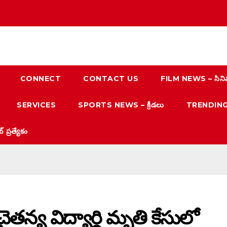
CONNECT
CONTACT US
FILM NEWS – సిని
SERVICES
SPORTS NEWS – క్రీడలు
TRENDING N
్రత్యేకం
ైతన్య విద్యార్థి మృతి కేసులో