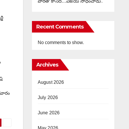
వారితో కానిది…విజయ్ సాధించాడు.
జి
Recent Comments
No comments to show.
ు
Archives
నా
August 2026
గళవారం
July 2026
June 2026
May 2026