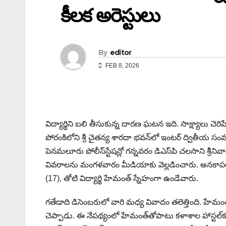
కీలక అరెస్టులు
By
editor
FEB 8, 2026
విద్యార్థిని బ‌లి తీసుకున్న దార‌ణ ఘ‌ట‌న ఇది. సాక్ష్యాలు 
పోరంకిలోని శ్రీ చైతన్య శారదా భవన్‌లో ఇంటర్‌ ద్వితీయ సం
పెనమలూరు పోలీస్‌స్టేషన్లో గన్నవరం డిఎస్‌పి చలసాని 
వివరాలను మంగళవారం మీడియాకు వెల్లడించారు. అనకాపల్లి 
(17), తోటి విద్యార్థి హేమంత్‌ స్నేహంగా ఉండేవారు.
గతేడాది డిసెంబరులో వారి మధ్య వివాదం తలెత్తింది. హేమంత
చెప్పాడు. ఈ నేపథ్యంలో హేమంత్‌తోపాటు కళాశాల హాస్టల్‌