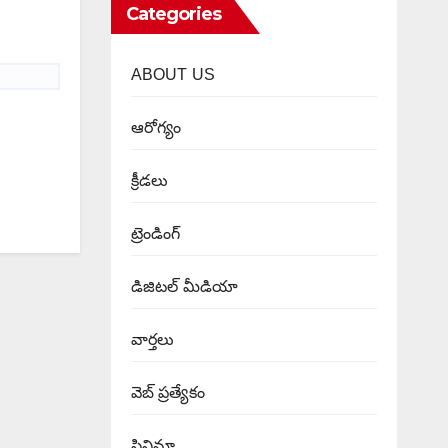
Categories
ABOUT US
ఆరోగ్యం
క్రీడలు
ట్రెండింగ్
డిజిటల్ మీడియా
వార్త‌లు
వెబ్ ప్రత్యేకం
సినిమా