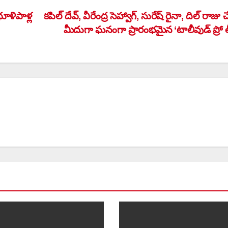
ూళిపాళ్ల
కపిల్ దేవ్, వీరేంద్ర సెహ్వాగ్, సురేష్ రైనా, దిల్ రాజు
మీదుగా ఘనంగా ప్రారంభమైన ‘టాలీవుడ్ ప్రో ల