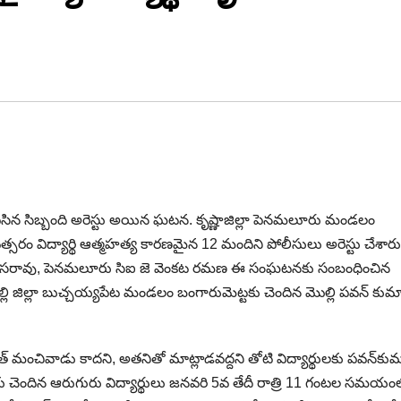
చెరిపేసిన సిబ్బంది అరెస్టు అయిన ఘ‌ట‌న. కృష్ణాజిల్లా పెనమలూరు మండలం
వత్సరం విద్యార్థి ఆత్మహత్య కారణమైన 12 మందిని పోలీసులు అరెస్టు చేశారు
శ్రీనివాసరావు, పెనమలూరు సిఐ జె వెంకట రమణ ఈ సంఘటనకు సంబంధించిన
జిల్లా బుచ్చయ్యపేట మండలం బంగారుమెట్టకు చెందిన మొల్లి పవన్‌ కుమార
్‌ మంచివాడు కాదని, అతనితో మాట్లాడవద్దని తోటి విద్యార్థులకు పవన్‌కుమా
కు చెందిన ఆరుగురు విద్యార్థులు జనవరి 5వ తేదీ రాత్రి 11 గంటల సమయం