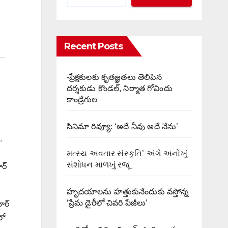
Recent Posts
-ప్రేక్షకులకు కృతజ్ఞతలు తెలిపిన
దర్శకుడు కొండల్, నిర్మాత గోవిందు
కాండ్రేగుల
సినిమా రివ్యూ: ‘అదే నీవు అదే నేను’
.
મત્સ્ય અવતાર સંસ્કૃતિ’ અંગે અનોખું
સંશોધન માળખું રજૂ
్‌
హృదయాలను హత్తుకునేందుకు వస్తోన్న
‘ప్రేమ డైరీలో చివరి పేజీలు’
ర్‌
లో