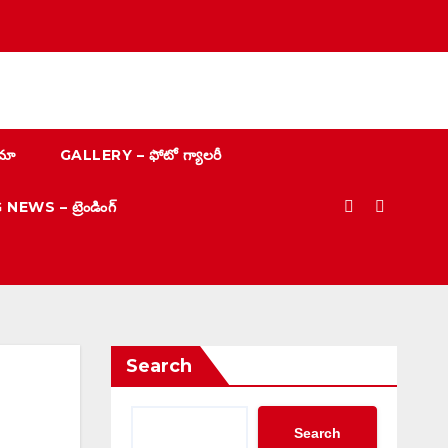
మా
GALLERY – ఫోటో గ్యాలరీ
EWS – ట్రెండింగ్
Search
Search