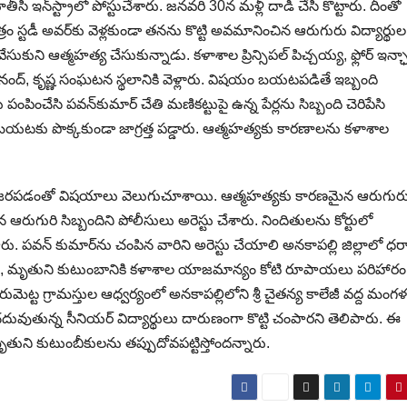
తీసి ఇన్‌స్ట్రాలో పోస్టుచేశారు. జనవరి 30న మళ్లీ దాడి చేసి కొట్టారు. దీంతో
 స్టడీ అవర్‌కు వెళ్లకుండా తనను కొట్టి అవమానించిన ఆరుగురు విద్యార్థుల
సుకుని ఆత్మహత్య చేసుకున్నాడు. కళాశాల ప్రిన్సిపల్‌ పిచ్చయ్య, ఫ్లోర్‌ ఇన్ఛార్
‌, ఆనంద్‌, కృష్ణ సంఘటన స్థలానికి వెళ్లారు. విషయం బయటపడితే ఇబ్బంది
ించేసి పవన్‌కుమార్‌ చేతి మణికట్టుపై ఉన్న పేర్లను సిబ్బంది చెరిపేసి
యటకు పొక్కకుండా జాగ్రత్త పడ్డారు. ఆత్మహత్యకు కారణాలను కళాశాల
ారణ జరపడంతో విషయాలు వెలుగుచూశాయి. ఆత్మహత్యకు కారణమైన ఆరుగుర
న ఆరుగురి సిబ్బందిని పోలీసులు అరెస్టు చేశారు. నిందితులను కోర్టులో
ు. పవన్‌ కుమార్‌ను చంపిన వారిని అరెస్టు చేయాలి అనకాపల్లి జిల్లాలో ధర్
చాలని, మృతుని కుటుంబానికి కళాశాల యాజమాన్యం కోటి రూపాయలు పరిహారం
గారుమెట్ట గ్రామస్తుల ఆధ్వర్యంలో అనకాపల్లిలోని శ్రీ చైతన్య కాలేజీ వద్ద మం
 చదువుతున్న సీనియర్‌ విద్యార్థులు దారుణంగా కొట్టి చంపారని తెలిపారు. ఈ
ుని కుటుంబీకులను తప్పుదోవపట్టిస్తోందన్నారు.