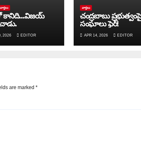
వార్త‌లు
వార్త‌లు
ో కానిది…విజయ్
చంద్రబాబు ప్రభుత్వంపై
చాడు.
సంఘాలు ఫైర్!
, 2026
EDITOR
APR 14, 2026
EDITOR
elds are marked
*