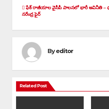
Post
ఫేక్ రాజీయాల వైసీపీ పాలనలో భారీ అవినీతి – ధ
నరేంద్ర ఫైర్
navigation
By
editor
Related Post