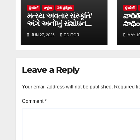
ట్రెండింగ్
వార్త‌లు
వెబ్ ప్రత్యేకం
ట్రెండింగ్
મત્સ્ય અવતાર સંસ્કૃતિ’
వారిత
અંગે અનોખું સંશોધન
సాధిం
માળખું રજૂ
JUN 27, 2026
EDITOR
MAY 10
Leave a Reply
Your email address will not be published.
Required fi
Comment
*