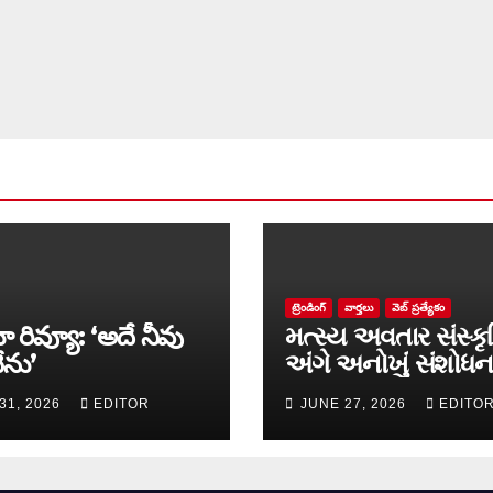
ట్రెండింగ్
వార్త‌లు
వెబ్ ప్రత్యేకం
ా రివ్యూ: ‘అదే నీవు
મત્સ્ય અવતાર સંસ્કૃ
ేను’
અંગે અનોખું સંશોધન
માળખું રજૂ
31, 2026
EDITOR
JUNE 27, 2026
EDITO