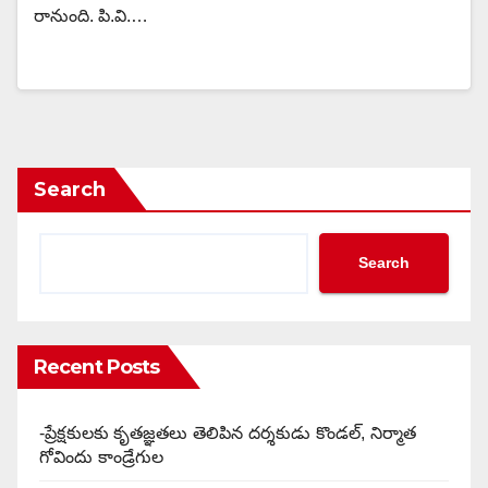
రానుంది. పి.వి.…
Search
Search
Recent Posts
-ప్రేక్షకులకు కృతజ్ఞతలు తెలిపిన దర్శకుడు కొండల్, నిర్మాత
గోవిందు కాండ్రేగుల