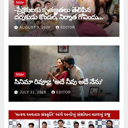
సినిమా
-ప్రేక్షకులకు కృతజ్ఞతలు తెలిపిన
దర్శకుడు కొండల్, నిర్మాత గోవిందు
కాండ్రేగుల
AUGUST 3, 2026
EDITOR
సినిమా
సినిమా రివ్యూ: ‘అదే నీవు అదే నేను’
JULY 31, 2026
EDITOR