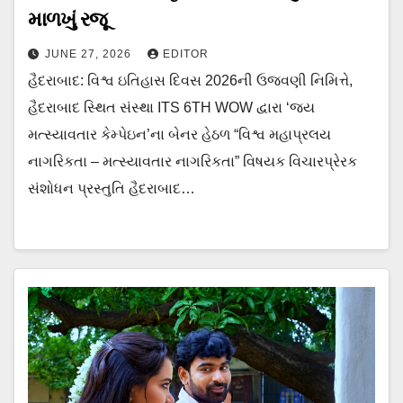
માળખું રજૂ
JUNE 27, 2026
EDITOR
હૈદરાબાદ: વિશ્વ ઇતિહાસ દિવસ 2026ની ઉજવણી નિમિત્તે,
હૈદરાબાદ સ્થિત સંસ્થા ITS 6TH WOW દ્વારા ‘જય
મત્સ્યાવતાર કેમ્પેઇન’ના બેનર હેઠળ “વિશ્વ મહાપ્રલય
નાગરિકતા – મત્સ્યાવતાર નાગરિકતા” વિષયક વિચારપ્રેરક
સંશોધન પ્રસ્તુતિ હૈદરાબાદ…