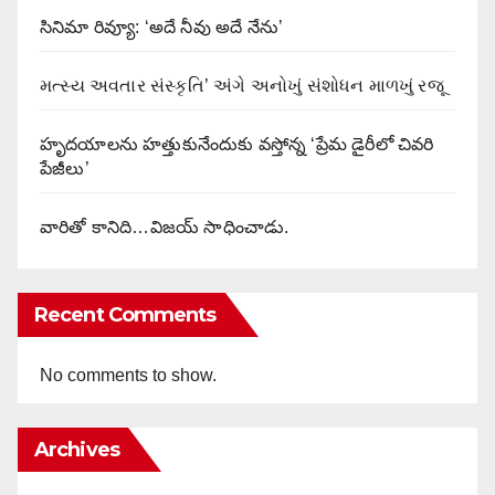
సినిమా రివ్యూ: ‘అదే నీవు అదే నేను’
મત્સ્ય અવતાર સંસ્કૃતિ’ અંગે અનોખું સંશોધન માળખું રજૂ
హృదయాలను హత్తుకునేందుకు వస్తోన్న ‘ప్రేమ డైరీలో చివరి
పేజీలు’
వారితో కానిది…విజయ్ సాధించాడు.
Recent Comments
No comments to show.
Archives