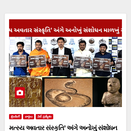
ట్రెండింగ్
వార్త‌లు
వెబ్ ప్రత్యేకం
મત્સ્ય અવતાર સંસ્કૃતિ’ અંગે અનોખું સંશોધન