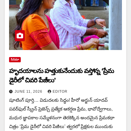
సినిమా
హృదయాలను హత్తుకునేందుకు వస్తోన్న ‘ప్రేమ
డైరీలో చివరి పేజీలు’
JUNE 11, 2026
EDITOR
షూటింగ్ పూర్తి… విడుదలకు సిద్ధం! హీరో అర్జున్ యాదవ్
పవర్‌ఫుల్ స్క్రీన్ ప్రెజెన్స్ ప్రత్యేక ఆకర్షణ ప్రేమ, భావోద్వేగాలు,
మధుర జ్ఞాపకాల సమ్మేళనంగా తెరకెక్కిన అందమైన ప్రేమకథా
చిత్రం ‘ప్రేమ డైరీలో చివరి పేజీలు’ త్వరలో ప్రేక్షకుల ముందుకు