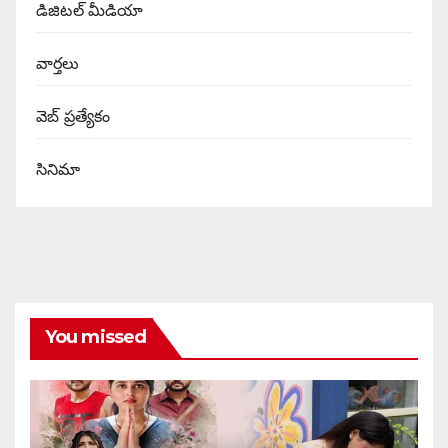
డిజిటల్ మీడియా
వార్త‌లు
వెబ్ ప్రత్యేకం
సినిమా
You missed