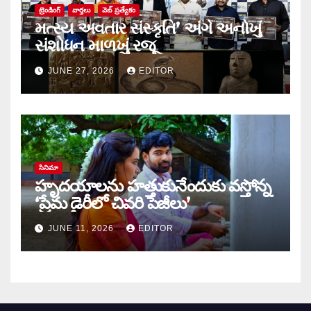
ట్రెండింగ్
వార్త‌లు
వెబ్ ప్రత్యేకం
મત્સ્ય અવતાર સંસ્કૃતિ’ અંગે અનોખું
સંશોધન માળખું રજૂ
JUNE 27, 2026
EDITOR
సినిమా
హృదయాలను హత్తుకునేందుకు వస్తోన్న
‘ప్రేమ డైరీలో చివరి పేజీలు’
JUNE 11, 2026
EDITOR