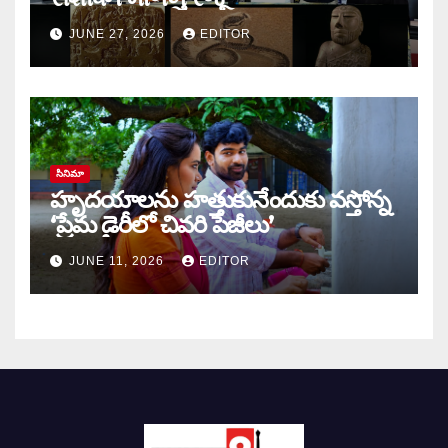
JUNE 27, 2026
EDITOR
సినిమా
హృదయాలను హత్తుకునేందుకు వస్తోన్న
‘ప్రేమ డైరీలో చివరి పేజీలు’
JUNE 11, 2026
EDITOR