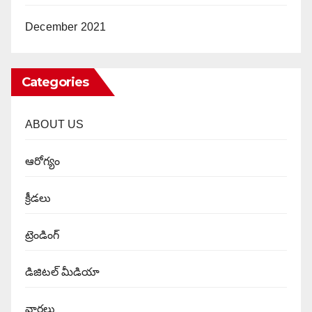
December 2021
Categories
ABOUT US
ఆరోగ్యం
క్రీడలు
ట్రెండింగ్
డిజిటల్ మీడియా
వార్త‌లు