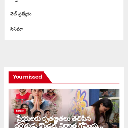
వెబ్ ప్రత్యేకం
సినిమా
You missed
సినిమా
-ప్రేక్షకులకు కృతజ్ఞతలు తెలిపిన
దర్శకుడు కొండల్, నిర్మాత గోవిందు