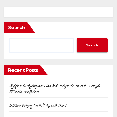
Search
Search
Recent Posts
-ప్రేక్షకులకు కృతజ్ఞతలు తెలిపిన దర్శకుడు కొండల్, నిర్మాత
గోవిందు కాండ్రేగుల
సినిమా రివ్యూ: ‘అదే నీవు అదే నేను’