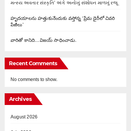
મત્સ્ય અવતાર સંસ્કૃતિ’ અંગે અનોખું સંશોધન માળખું રજૂ
హృదయాలను హత్తుకునేందుకు వస్తోన్న ‘ప్రేమ డైరీలో చివరి
పేజీలు’
వారితో కానిది…విజయ్ సాధించాడు.
Recent Comments
No comments to show.
Archives
August 2026