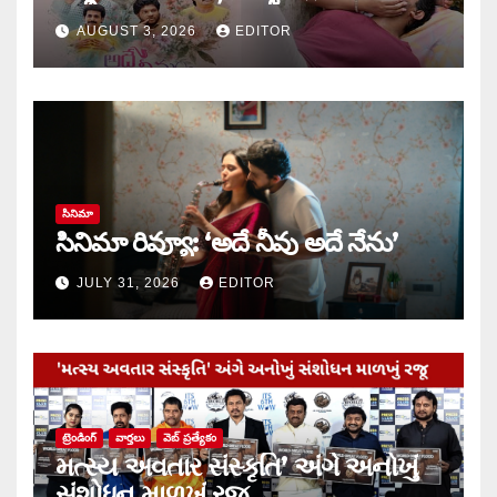
కాండ్రేగుల
AUGUST 3, 2026
EDITOR
సినిమా
సినిమా రివ్యూ: ‘అదే నీవు అదే నేను’
JULY 31, 2026
EDITOR
ట్రెండింగ్
వార్త‌లు
వెబ్ ప్రత్యేకం
મત્સ્ય અવતાર સંસ્કૃતિ’ અંગે અનોખું
સંશોધન માળખું રજૂ