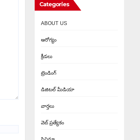
Categories
ABOUT US
ఆరోగ్యం
క్రీడలు
ట్రెండింగ్
డిజిటల్ మీడియా
వార్త‌లు
వెబ్ ప్రత్యేకం
సినిమా