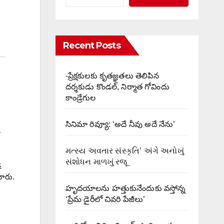
Recent Posts
-ప్రేక్షకులకు కృతజ్ఞతలు తెలిపిన
దర్శకుడు కొండల్, నిర్మాత గోవిందు
కాండ్రేగుల
సినిమా రివ్యూ: ‘అదే నీవు అదే నేను’
મત્સ્ય અવતાર સંસ્કૃતિ’ અંગે અનોખું
સંશોધન માળખું રજૂ
్
చారు.
హృదయాలను హత్తుకునేందుకు వస్తోన్న
‘ప్రేమ డైరీలో చివరి పేజీలు’