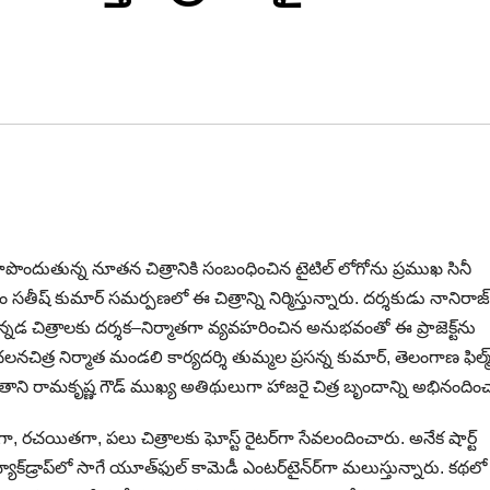
పై రూపొందుతున్న నూతన చిత్రానికి సంబంధించిన టైటిల్ లోగోను ప్రముఖ సినీ
ీష్ కుమార్ సమర్పణలో ఈ చిత్రాన్ని నిర్మిస్తున్నారు. దర్శకుడు నానిరాజ్
్నడ చిత్రాలకు దర్శక–నిర్మాతగా వ్యవహరించిన అనుభవంతో ఈ ప్రాజెక్ట్‌ను
గు చలనచిత్ర నిర్మాత మండలి కార్యదర్శి తుమ్మల ప్రసన్న కుమార్, తెలంగాణ ఫిల్మ
ప్రతాని రామకృష్ణ గౌడ్ ముఖ్య అతిథులుగా హాజరై చిత్ర బృందాన్ని అభినందిం
‌గా, రచయితగా, పలు చిత్రాలకు ఘోస్ట్ రైటర్‌గా సేవలందించారు. అనేక షార్ట్
ాక్‌డ్రాప్‌లో సాగే యూత్‌ఫుల్ కామెడీ ఎంటర్‌టైన్‌ర్‌గా మలుస్తున్నారు. కథలో