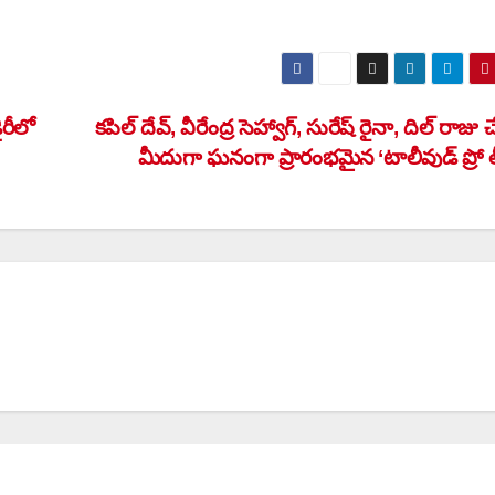
రీలో
కపిల్ దేవ్, వీరేంద్ర సెహ్వాగ్, సురేష్ రైనా, దిల్ రాజు
మీదుగా ఘనంగా ప్రారంభమైన ‘టాలీవుడ్ ప్రో ల