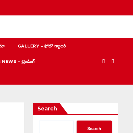
మా
GALLERY – ఫోటో గ్యాలరీ
EWS – ట్రెండింగ్
Search
Search