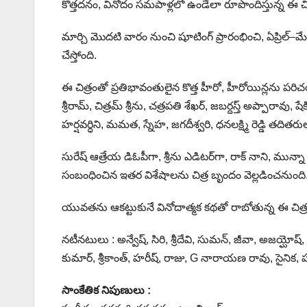
కొత్తదనం, వినోదం సమపాళ్లలో ఉండేలా రూపొందిస్తున్న ఈ చ
మార్చి మొదటి వారం నుంచి షూటింగ్ ప్రారంభించి, ఏప్రిల్–మ
చేస్తోంది.
ఈ చిత్రంతో ప్రతిభావంతులైన కొత్త హీరో, హీరోయిన్లను పరిచ
శ్రీరామ్, చిత్రమ్ శ్రీను, చత్రపతి శేఖర్, జబర్దస్త్ అప్పారావు,
హర్షవర్ధిని, మమత, స్నేహ, జగదీశ్వరి, ధనలక్ష్మి రెడ్డి తదితరు
సురేష్ ఆత్రేయ డిఓపీగా, శ్రీను ఎడిటర్‌గా, రాక్ నాని, మున్నా క
సంబంధించిన ఇతర విశేషాలను చిత్ర బృందం వెల్లడించనుంది
యువతను ఆకట్టుకునే వినోదాత్మక కథతో రాబోతున్న ఈ చిత్రం పరి
నటీనటులు : అన్వేష్, సిరి, శ్రీదేవి, సుమన్, జీవా, అజయ్ఘోష్, ,
కుమార్, శ్రీకాంత్, హరీష్, రాజు, G నారాయణ రావు, సైనిక, హర్
సాంకేతిక నిపుణులు :