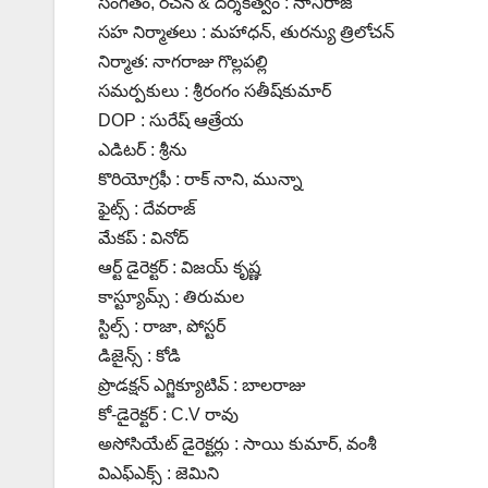
సంగీతం, రచన & దర్శకత్వం : నానిరాజ్
సహ నిర్మాతలు : మహాధన్, తురన్యు త్రిలోచన్
నిర్మాత: నాగరాజు గొల్లపల్లి
సమర్పకులు : శ్రీరంగం సతీష్‌కుమార్
DOP : సురేష్ ఆత్రేయ
ఎడిటర్ : శ్రీను
కొరియోగ్రఫీ : రాక్ నాని, మున్నా
ఫైట్స్ : దేవరాజ్
మేకప్ : వినోద్
ఆర్ట్ డైరెక్టర్ : విజయ్ కృష్ణ
కాస్ట్యూమ్స్ : తిరుమల
స్టిల్స్ : రాజా, పోస్టర్
డిజైన్స్ : కోడి
ప్రొడక్షన్ ఎగ్జిక్యూటివ్ : బాలరాజు
కో-డైరెక్టర్ : C.V రావు
అసోసియేట్ డైరెక్టర్లు : సాయి కుమార్, వంశీ
విఎఫ్ఎక్స్ : జెమిని