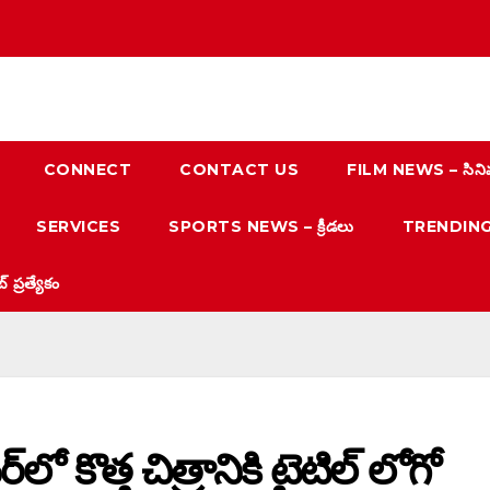
CONNECT
CONTACT US
FILM NEWS – సిని
SERVICES
SPORTS NEWS – క్రీడలు
TRENDING N
్రత్యేకం
్‌లో కొత్త చిత్రానికి టైటిల్ లోగో