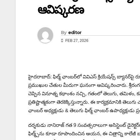
ఆవిష్కరణ
By
editor
FEB 27, 2026
హైదరాబాద్: ఫిల్మ్ ఛాంబర్‌లో వివిఎస్ క్రియేషన్స్ బ్యానర్‌
ప్రముఖుల చేతుల మీదుగా ఘనంగా ఆవిష్కరించారు. శ్రీరంగం సత
చెప్పిన వినూత్న కథాంశం నచ్చి, గతంలో తెలుగు, తమిళం, కన
ప్రతిష్టాత్మకంగా తెరకెక్కిస్తున్నారు. ఈ కార్యక్రమానికి తెలు
ఛాంబర్ అధ్యక్షుడు & తెలుగు ఫిల్మ్ ఛాంబర్ ఉపాధ్యక్షుడు 
దర్శకుడు నానిరాజ్ గత 9 సంవత్సరాలుగా అసిస్టెంట్ డైరెక్టర్
ఫిల్మ్స్‌ను కూడా రూపొందించిన ఆయన, ఈ చిత్రాన్ని కాలేజీ బ్య