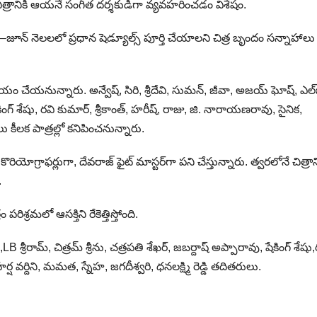
ిత్రానికి ఆయనే సంగీత దర్శకుడిగా వ్యవహరించడం విశేషం.
ే–జూన్ నెలలలో ప్రధాన షెడ్యూల్స్ పూర్తి చేయాలని చిత్ర బృందం సన్నాహాలు
యం చేయనున్నారు. అన్వేష్, సిరి, శ్రీదేవి, సుమన్, జీవా, అజయ్ ఘోష్, ఎల్‌
 షేకింగ్ శేషు, రవి కుమార్, శ్రీకాంత్, హరీష్, రాజు, జి. నారాయణరావు, సైనిక,
లు కీలక పాత్రల్లో కనిపించనున్నారు.
ొరియోగ్రాఫర్లుగా, దేవరాజ్ ఫైట్ మాస్టర్‌గా పని చేస్తున్నారు. త్వరలోనే చిత్రాన
.
శ్రమలో ఆసక్తిని రేకెత్తిస్తోంది.
LB శ్రీరామ్, చిత్రమ్ శ్రీను, చత్రపతి శేఖర్, జబర్దాష్ అప్పారావు, షేకింగ్ శేషు,
ష వర్దిని, మమత, స్నేహ, జగదీశ్వరి, ధనలక్ష్మి రెడ్డి తదితరులు.