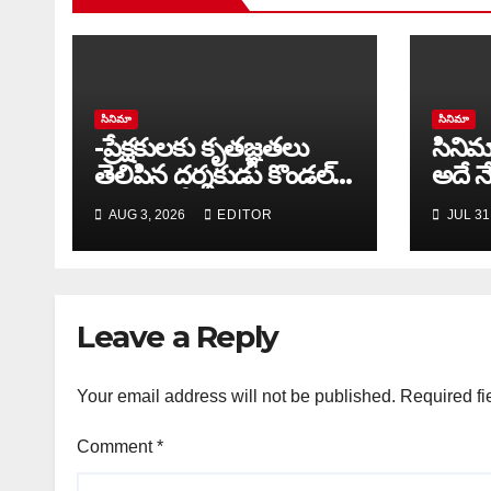
సినిమా
సినిమా
-ప్రేక్షకులకు కృతజ్ఞతలు
సినిమ
తెలిపిన దర్శకుడు కొండల్,
అదే న
నిర్మాత గోవిందు కాండ్రేగుల
AUG 3, 2026
EDITOR
JUL 31
Leave a Reply
Your email address will not be published.
Required fi
Comment
*