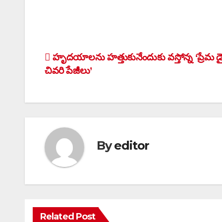
Post
హృదయాలను హత్తుకునేందుకు వస్తోన్న ‘ప్రేమ డై
చివరి పేజీలు’
navigation
By
editor
Related Post