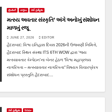
ట్రెండింగ్
వార్త‌లు
వెబ్ ప్రత్యేకం
મત્સ્ય અવતાર સંસ્કૃતિ’ અંગે અનોખું સંશોધન
માળખું રજૂ
JUNE 27, 2026
EDITOR
હૈદરાબાદ: વિશ્વ ઇતિહાસ દિવસ 2026ની ઉજવણી નિમિત્તે,
હૈદરાબાદ સ્થિત સંસ્થા ITS 6TH WOW દ્વારા ‘જય
મત્સ્યાવતાર કેમ્પેઇન’ના બેનર હેઠળ “વિશ્વ મહાપ્રલય
નાગરિકતા – મત્સ્યાવતાર નાગરિકતા” વિષયક વિચારપ્રેરક
સંશોધન પ્રસ્તુતિ હૈદરાબાદ…
వెబ్ ప్రత్యేకం
సినిమా