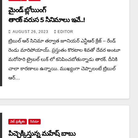
మైండ్ బ్లోయింగ్
తారక్ వరుస 5 సినిమాలు ఇవే..!
AUGUST 26, 2023
EDITOR
ట్రిబుల్ ఆర్ సినిమా తర్వాత జూనియర్ ఎన్టీఆర్ క్రేజ్ – రేండ్
రెండు మారిపోయాయ్. ప్రస్తుతం కొరటాల శివతో దేవర అంటూ
మరోసారి ట్రైబల్ లుక్ లో కనిపించబోతున్నాడు తారక్. దీనికి
చాలా కారణాలు ఉన్నాయి. ముఖ్యంగా చెప్పాలంటే ట్రిబుల్
ఆర్…
వెబ్ ప్రత్యేకం
సినిమా
పిచ్చెక్కిస్తున్న మహేష్ బాబు