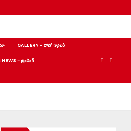
మా
GALLERY – ఫోటో గ్యాలరీ
EWS – ట్రెండింగ్