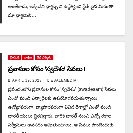
అంతేకాదు, అక్కినేని ఫ్యాన్స్ ని ఉద్దేశ్యించి స్టేజ్ పైన మీరంతా
మా ఫ్యామిలీ…
ట్రెండింగ్
వార్త‌లు
వెబ్ ప్రత్యేకం
ప్ర‌వాసుల కోసం ‘స్వ‌దేశం’ సేవ‌లు !
APRIL 19, 2023
ESALEMEDIA
ప్ర‌పంచంలోని ప్ర‌వాసుల కోసం ‘స్వ‌దేశం’ (swadesam) సేవ‌లు
ఎంతో మంది ఎన్నారైల‌కు ఉప‌యోగ‌ప‌డుతున్నాయి.
ఉద్యోగప‌రంగా, వ్యాపారప‌రంగా వివిధ దేశాల్లో ఎంతో మంది
భార‌తీయులు స్థిర‌ప‌డ్డారు. వారికి భార‌త్ నుంచి ఎన్నో ర‌కాల
స‌ర్వీసులు అవ‌స‌రం అవుతుంటాయి. ఆ సేవ‌లు పొందెందుకు