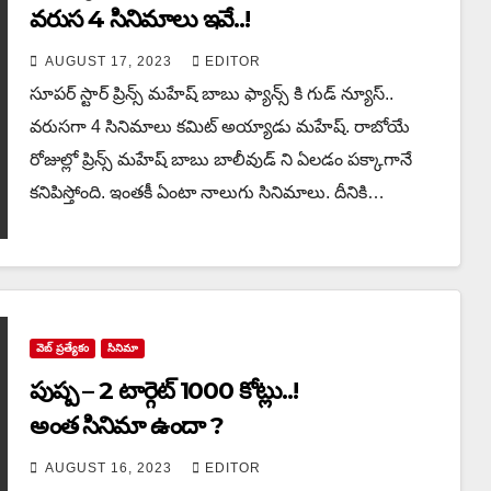
వరుస 4 సినిమాలు ఇవే..!
AUGUST 17, 2023
EDITOR
సూపర్ స్టార్ ప్రిన్స్ మహేష్ బాబు ఫ్యాన్స్ కి గుడ్ న్యూస్..
వరుసగా 4 సినిమాలు కమిట్ అయ్యాడు మహేష్. రాబోయే
రోజుల్లో ప్రిన్స్ మహేష్ బాబు బాలీవుడ్ ని ఏలడం పక్కాగానే
కనిపిస్తోంది. ఇంతకీ ఏంటా నాలుగు సినిమాలు. దీనికి…
వెబ్ ప్రత్యేకం
సినిమా
పుష్ప – 2 టార్గెట్ 1000 కోట్లు..!
అంత సినిమా ఉందా ?
AUGUST 16, 2023
EDITOR