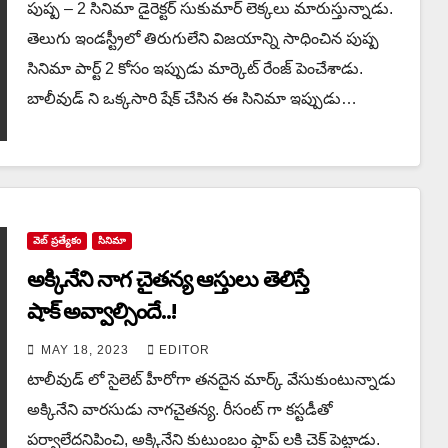
పుష్ప – 2 సినిమా డైరెక్టర్ సుకుమార్ లెక్కలు మారుస్తున్నాడు.
తెలుగు ఇండస్ట్రీలో తిరుగులేని విజయాన్ని సాధించిన పుష్ప
సినిమా పార్ట్ 2 కోసం ఇప్పుడు మార్కెట్ రేంజ్ పెంచేశాడు.
బాలీవుడ్ ని ఒక్కసారి షేక్ చేసిన ఈ సినిమా ఇప్పుడు…
వెబ్ ప్రత్యేకం
సినిమా
అక్కినేని నాగ చైతన్య ఆస్తులు తెలిస్తే
షాక్ అవ్వాల్సిందే..!
MAY 18, 2023
EDITOR
టాలీవుడ్ లో సైలెట్ హీరోగా తనదైన మార్క్ వేసుకుంటున్నాడు
అక్కినేని వారసుడు నాగచైతన్య. రీసంట్ గా కస్టడీతో
పర్వాలేదనిపించి, అక్కినేని కుటుంబం ఫ్లాప్ లకి చెక్ పెట్టాడు.