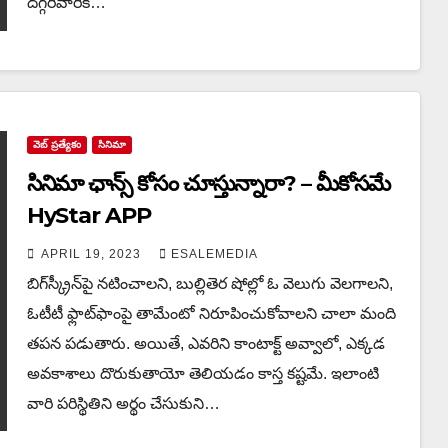
ద‌గ్గ‌రివారికి…
వెబ్ ప్రత్యేకం
సినిమా
సినిమా ఛాన్స్ కోసం చూస్తున్నారా? – మీకోసమే
HyStar APP
APRIL 19, 2023
ESALEMEDIA
బిగ్‌స్క్రీన్‌పై న‌టించాల‌ని, బుల్లితెర షోల్లో ఓ వెలుగు వెల‌గాల‌ని,
ఓటీటీ ఫ్లాట్‌ఫాంపై తామేంటో నిరూపించుకోవాల‌ని చాలా మంది
త‌ప‌న ప‌డుతారు. అయితే, ఎవ‌రిని కాంటాక్ట్ అవ్వాలో, ఎక్క‌డ
అవ‌కాశాలు దొరుకుతాయో తెలియడం కాస్త కష్టమే. ఇలాంటి
వారి ప‌రిస్థితిని అర్థం చేసుకుని…