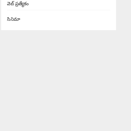
వెబ్ ప్రత్యేకం
సినిమా