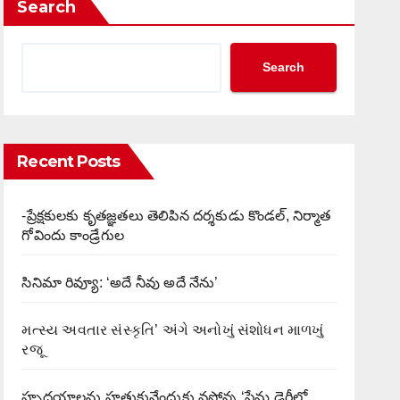
Search
Search
Recent Posts
-ప్రేక్షకులకు కృతజ్ఞతలు తెలిపిన దర్శకుడు కొండల్, నిర్మాత
గోవిందు కాండ్రేగుల
సినిమా రివ్యూ: ‘అదే నీవు అదే నేను’
મત્સ્ય અવતાર સંસ્કૃતિ’ અંગે અનોખું સંશોધન માળખું
રજૂ
హృదయాలను హత్తుకునేందుకు వస్తోన్న ‘ప్రేమ డైరీలో