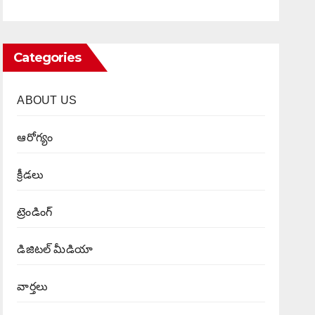
Categories
ABOUT US
ఆరోగ్యం
క్రీడలు
ట్రెండింగ్
డిజిటల్ మీడియా
వార్త‌లు