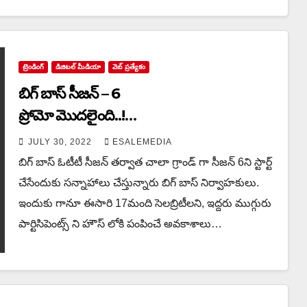
ట్రెండింగ్
డిజిటల్ మీడియా
వెబ్ ప్రత్యేకం
బిగ్ బాస్ సీజన్ – 6
ప్రోమో మొదలైంది..!
గెట్ రెడీ..!
JULY 30, 2022
ESALEMEDIA
బిగ్ బాస్ ఓటీటీ సీజన్ తర్వాత చాలా గ్రాండ్ గా సీజన్ 6ని స్టార్ట్
చేసేందుకు సన్నాహాలు చేస్తున్నారు బిగ్ బాస్ నిర్వాహకులు.
ఇందుకు గానూ ఈసారి 17మంది సెలబ్రిటీలని, ఇద్దరు ముగ్గురు
పార్టిసిపెంట్స్ ని హౌస్ లోకి పంపించే అవకాశాలు…