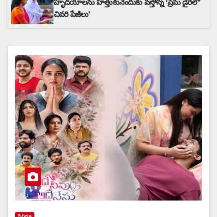
హృదయాలను హత్తుకునేందుకు వస్తోన్న ‘ప్రేమ డైరీలో
చివరి పేజీలు’
సినిమా