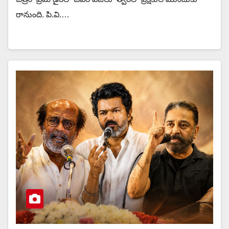
రానుంది. పి.వి.…