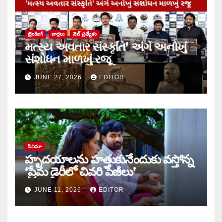
ట్రెండింగ్
వార్త‌లు
వెబ్ ప్రత్యేకం
મત્સ્ય અવતાર સંસ્કૃતિ’ અંગે અનોખું
સંશોધન માળખું રજૂ
JUNE 27, 2026
EDITOR
సినిమా
హృదయాలను హత్తుకునేందుకు వస్తోన్న
‘ప్రేమ డైరీలో చివరి పేజీలు’
JUNE 11, 2026
EDITOR