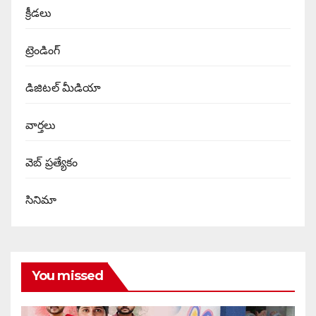
క్రీడలు
ట్రెండింగ్
డిజిటల్ మీడియా
వార్త‌లు
వెబ్ ప్రత్యేకం
సినిమా
You missed