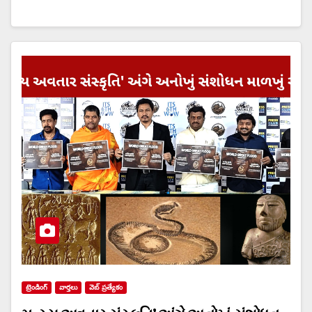
ట్రెండింగ్
వార్త‌లు
వెబ్ ప్రత్యేకం