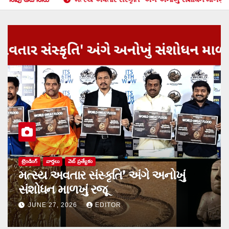
సినిమా
ંગે અનોખું
హృదయాలను హత్తుకునేందుకు 
‘ప్రేమ డైరీలో చివరి పేజీలు’
JUNE 11, 2026
EDITOR