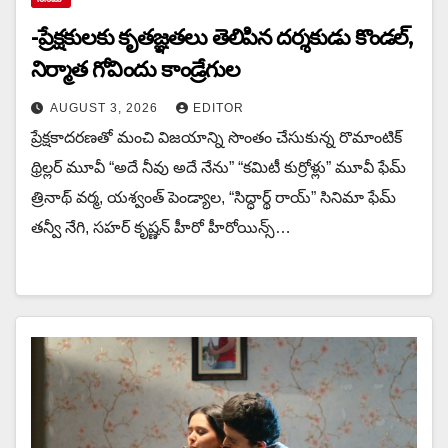
-ప్రేక్షకులకు కృతజ్ఞతలు తెలిపిన దర్శకుడు కొండల్,
నిర్మాత గోవిందు కాండ్రేగుల
AUGUST 3, 2026
EDITOR
ప్రేక్షకాదరణతో మంచి విజయాన్ని సొంతం చేసుకున్న రొమాంటిక్
థ్రిల్లర్ మూవీ “అదే నీవు అదే నేను” “కమిటీ కుర్రోళ్లు” మూవీ ఫేమ్
త్రినాథ్ వర్మ, యశ్వంత్ పెండ్యాల, “సిద్ధార్థ్ రాయ్” సినిమా ఫేమ్
తన్వీ నేగి, సహర్ కృష్ణన్ హీరో హీరోయిన్స్…