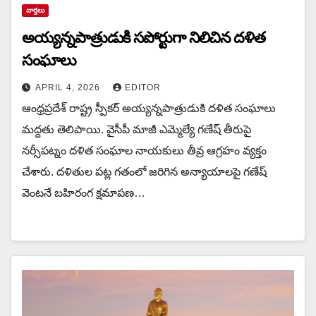
వార్త‌లు
అయ్య‌న్న‌పాత్రుడుకి స‌పోర్టుగా నిలిచిన‌ ద‌ళిత
సంఘాలు
APRIL 4, 2026
EDITOR
ఆంధ్ర‌ప్ర‌దేశ్ రాష్ట్ర‌ స్పీక‌ర్ అయ్య‌న్న‌పాత్రుడుకి ద‌ళిత సంఘాలు
మ‌ద్ద‌తు తెలిపాయి. వైసీపీ మాజీ ఎమ్మెల్యే గణేష్ తీరుపై
నర్సీపట్నం దళిత సంఘాల నాయకులు తీవ్ర ఆగ్రహం వ్యక్తం
చేశారు. దళితుల పట్ల గతంలో జరిగిన అన్యాయాలపై గణేష్
వెంటనే బహిరంగ క్షమాపణ…