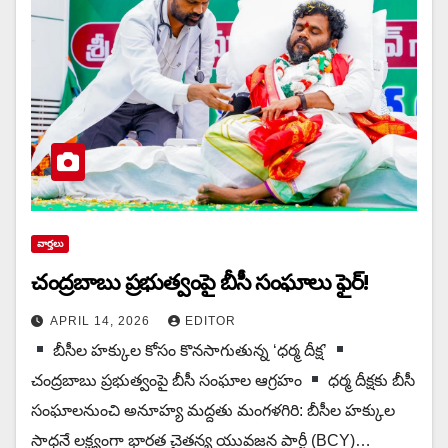
వార్త‌లు
చంద్రబాబు ప్రభుత్వంపై బీసీ సంఘాలు ఫైర్!
APRIL 14, 2026
EDITOR
బీసీల హక్కుల కోసం కొన‌సాగుతున్న‌ ‘ధర్మ దీక్ష’
చంద్రబాబు ప్రభుత్వంపై బీసీ సంఘాల ఆగ్రహం
ధర్మ దీక్షకు బీసీ
సంఘాలనుంచి అనూహ్య మద్దతు మంగళగిరి: బీసీల హక్కుల
సాధనే లక్ష్యంగా భారత చైతన్య యువజన పార్టీ (BCY)…