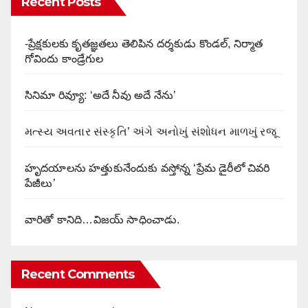
Recent Posts
-ప్రేక్షకులకు కృతజ్ఞతలు తెలిపిన దర్శకుడు కొండల్, నిర్మాత
గోవిందు కాండ్రేగుల
సినిమా రివ్యూ: ‘అదే నీవు అదే నేను’
મત્સ્ય અવતાર સંસ્કૃતિ’ અંગે અનોખું સંશોધન માળખું રજૂ
హృదయాలను హత్తుకునేందుకు వస్తోన్న ‘ప్రేమ డైరీలో చివరి
పేజీలు’
వారితో కానిది…విజయ్ సాధించాడు.
Recent Comments