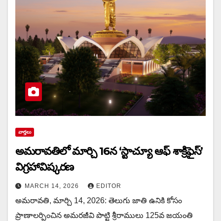
వార్త‌లు
అమరావతిలో మార్చి 16న‌ ‘స్టాచ్యూ ఆఫ్ శాక్రిఫైస్’
విగ్రహావిష్కరణ
MARCH 14, 2026
EDITOR
అమరావతి, మార్చి 14, 2026: తెలుగు జాతి ఉనికి కోసం
ప్రాణాలర్పించిన అమరజీవి పొట్టి శ్రీరాములు 125వ జయంతి