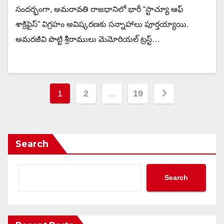
సందర్భంగా, అమరావతి రాజధానిలో భారీ “స్టాచ్యూ ఆఫ్
శాక్రిఫైస్” విగ్రహం అవిష్కరణకు సన్నాహాలు పూర్తయ్యాయి.
అమరజీవి పొట్టి శ్రీరాములు మెమోరియల్ ట్రస్ట్…
Posts
1
2
…
19
pagination
Search
Search