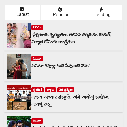
Latest
Popular
Trending
సినిమా
-ప్రేక్షకులకు కృతజ్ఞతలు తెలిపిన దర్శకుడు కొండల్,
నిర్మాత గోవిందు కాండ్రేగుల
సినిమా
సినిమా రివ్యూ: ‘అదే నీవు అదే నేను’
ట్రెండింగ్
వార్త‌లు
వెబ్ ప్రత్యేకం
મત્સ્ય અવતાર સંસ્કૃતિ’ અંગે અનોખું સંશોધન
માળખું રજૂ
సినిమా