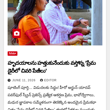
సినిమా
హృదయాలను హత్తుకునేందుకు వస్తోన్న ‘ప్రేమ
డైరీలో చివరి పేజీలు’
JUNE 11, 2026
EDITOR
షూటింగ్ పూర్తి… విడుదలకు సిద్ధం! హీరో అర్జున్ యాదవ్
పవర్‌ఫుల్ స్క్రీన్ ప్రెజెన్స్ ప్రత్యేక ఆకర్షణ ప్రేమ, భావోద్వేగాలు,
మధుర జ్ఞాపకాల సమ్మేళనంగా తెరకెక్కిన అందమైన ప్రేమకథా
చిత్రం ‘ప్రేమ డైరీలో చివరి పేజీలు’ త్వరలో ప్రేక్షకుల ముందుకు