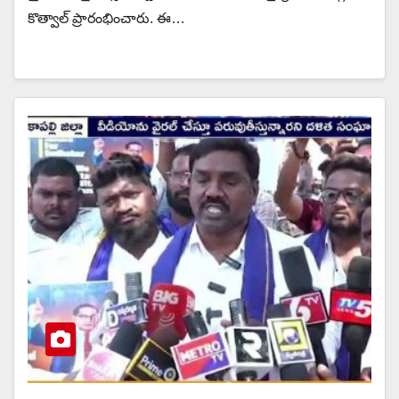
కొత్వాల్ ప్రారంభించారు. ఈ…