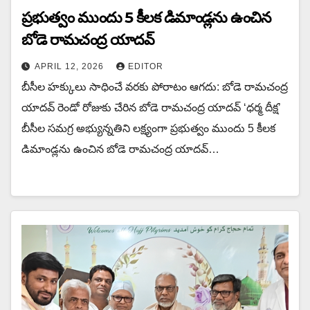
ప్రభుత్వం ముందు 5 కీలక డిమాండ్లను ఉంచిన‌
బోడె రామచంద్ర యాదవ్
APRIL 12, 2026
EDITOR
బీసీల హక్కులు సాధించే వరకు పోరాటం ఆగదు: బోడె రామచంద్ర
యాదవ్ రెండో రోజుకు చేరిన బోడె రామచంద్ర యాదవ్ ‘ధర్మ దీక్ష’
బీసీల సమగ్ర అభ్యున్నతిని లక్ష్యంగా ప్రభుత్వం ముందు 5 కీలక
డిమాండ్లను ఉంచిన‌ బోడె రామచంద్ర యాదవ్…