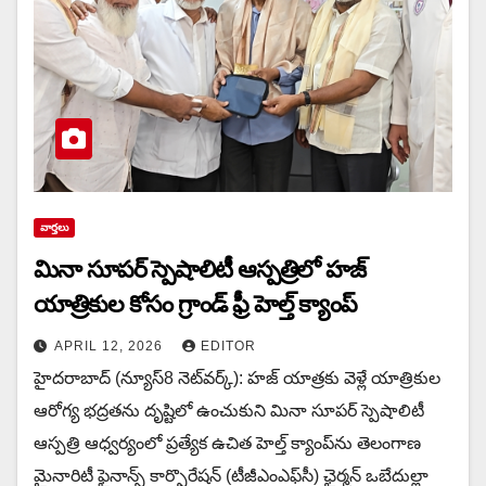
వార్త‌లు
మినా సూపర్ స్పెషాలిటీ ఆస్పత్రిలో హజ్
యాత్రికుల కోసం గ్రాండ్ ఫ్రీ హెల్త్ క్యాంప్
APRIL 12, 2026
EDITOR
హైదరాబాద్ (న్యూస్8 నెట్‌వ‌ర్క్): హజ్ యాత్రకు వెళ్లే యాత్రికుల
ఆరోగ్య భద్రతను దృష్టిలో ఉంచుకుని మినా సూపర్ స్పెషాలిటీ
ఆస్పత్రి ఆధ్వర్యంలో ప్రత్యేక ఉచిత హెల్త్ క్యాంప్‌ను తెలంగాణ
మైనారిటీ ఫైనాన్స్ కార్పొరేషన్ (టీజీఎంఎఫ్‌సీ) ఛైర్మన్ ఒబేదుల్లా