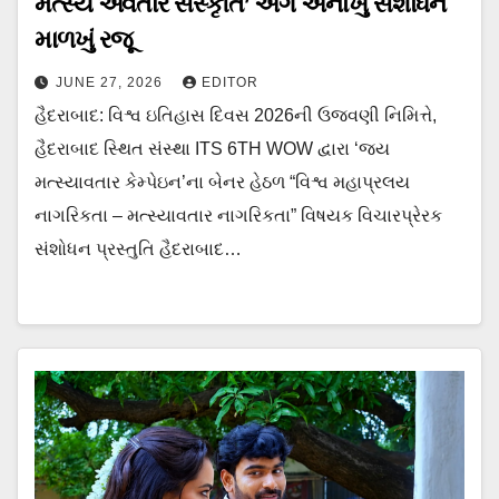
મત્સ્ય અવતાર સંસ્કૃતિ’ અંગે અનોખું સંશોધન
માળખું રજૂ
JUNE 27, 2026
EDITOR
હૈદરાબાદ: વિશ્વ ઇતિહાસ દિવસ 2026ની ઉજવણી નિમિત્તે,
હૈદરાબાદ સ્થિત સંસ્થા ITS 6TH WOW દ્વારા ‘જય
મત્સ્યાવતાર કેમ્પેઇન’ના બેનર હેઠળ “વિશ્વ મહાપ્રલય
નાગરિકતા – મત્સ્યાવતાર નાગરિકતા” વિષયક વિચારપ્રેરક
સંશોધન પ્રસ્તુતિ હૈદરાબાદ…