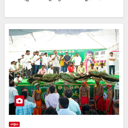
వార్త‌లు