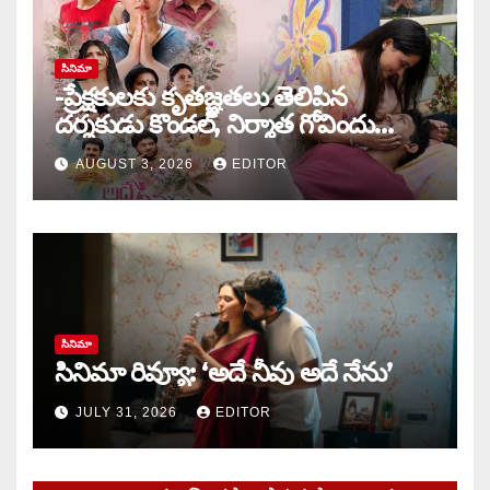
సినిమా
-ప్రేక్షకులకు కృతజ్ఞతలు తెలిపిన
దర్శకుడు కొండల్, నిర్మాత గోవిందు
కాండ్రేగుల
AUGUST 3, 2026
EDITOR
సినిమా
సినిమా రివ్యూ: ‘అదే నీవు అదే నేను’
JULY 31, 2026
EDITOR