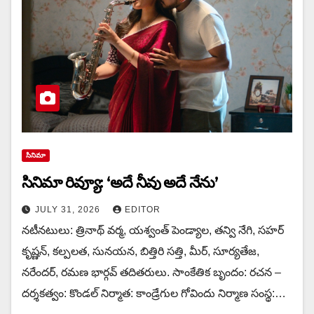
సినిమా
సినిమా రివ్యూ: ‘అదే నీవు అదే నేను’
JULY 31, 2026
EDITOR
నటీనటులు: త్రినాథ్ వర్మ, యశ్వంత్ పెండ్యాల, తన్వి నేగి, సహర్
కృష్ణన్, కల్పలత, సునయన, బిత్తిరి సత్తి, మీర్, సూర్యతేజ,
నరేందర్, రమణ భార్గవ్ తదితరులు. సాంకేతిక బృందం: రచన –
దర్శకత్వం: కొండల్ నిర్మాత: కాండ్రేగుల గోవిందు నిర్మాణ సంస్థ:…