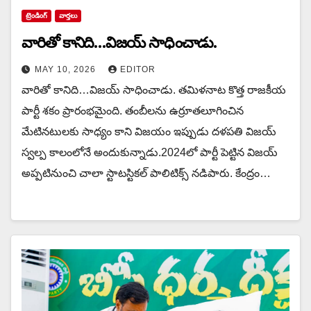
ట్రెండింగ్
వార్త‌లు
వారితో కానిది…విజయ్ సాధించాడు.
MAY 10, 2026
EDITOR
వారితో కానిది…విజయ్ సాధించాడు. త‌మిళ‌నాట కొత్త రాజ‌కీయ
పార్టీ శ‌కం ప్రారంభ‌మైంది. తంబీల‌ను ఉర్రూత‌లూగించిన
మేటిన‌టులకు సాధ్యం కాని విజ‌యం ఇప్పుడు ద‌ళ‌ప‌తి విజ‌య్
స్వ‌ల్ప కాలంలోనే అందుకున్నాడు.2024లో పార్టీ పెట్టిన విజయ్
అప్ప‌టినుంచి చాలా స్టాట‌స్టిక‌ల్ పాలిటిక్స్ న‌డిపారు. కేంద్రం…