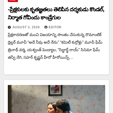
-ప్రేక్షకులకు కృతజ్ఞతలు తెలిపిన దర్శకుడు కొండల్,
నిర్మాత గోవిందు కాండ్రేగుల
AUGUST 3, 2026
EDITOR
ప్రేక్షకాదరణతో మంచి విజయాన్ని సొంతం చేసుకున్న రొమాంటిక్
థ్రిల్లర్ మూవీ “అదే నీవు అదే నేను” “కమిటీ కుర్రోళ్లు” మూవీ ఫేమ్
త్రినాథ్ వర్మ, యశ్వంత్ పెండ్యాల, “సిద్ధార్థ్ రాయ్” సినిమా ఫేమ్
తన్వీ నేగి, సహర్ కృష్ణన్ హీరో హీరోయిన్స్…