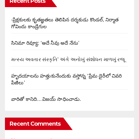
Recent Posts
-ప్రేక్షకులకు కృతజ్ఞతలు తెలిపిన దర్శకుడు కొండల్, నిర్మాత
గోవిందు కాండ్రేగుల
సినిమా రివ్యూ: ‘అదే నీవు అదే నేను’
મત્સ્ય અવતાર સંસ્કૃતિ’ અંગે અનોખું સંશોધન માળખું રજૂ
హృదయాలను హత్తుకునేందుకు వస్తోన్న ‘ప్రేమ డైరీలో చివరి
పేజీలు’
వారితో కానిది…విజయ్ సాధించాడు.
Recent Comments