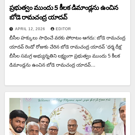
ప్రభుత్వం ముందు 5 కీలక డిమాండ్లను ఉంచిన‌
బోడె రామచంద్ర యాదవ్
APRIL 12, 2026
EDITOR
బీసీల హక్కులు సాధించే వరకు పోరాటం ఆగదు: బోడె రామచంద్ర
యాదవ్ రెండో రోజుకు చేరిన బోడె రామచంద్ర యాదవ్ ‘ధర్మ దీక్ష’
బీసీల సమగ్ర అభ్యున్నతిని లక్ష్యంగా ప్రభుత్వం ముందు 5 కీలక
డిమాండ్లను ఉంచిన‌ బోడె రామచంద్ర యాదవ్…