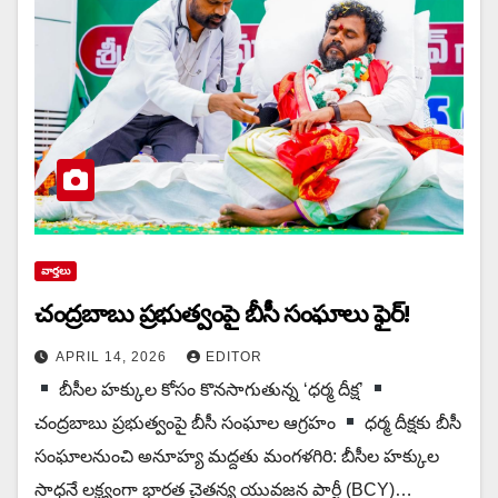
వార్త‌లు
చంద్రబాబు ప్రభుత్వంపై బీసీ సంఘాలు ఫైర్!
APRIL 14, 2026
EDITOR
బీసీల హక్కుల కోసం కొన‌సాగుతున్న‌ ‘ధర్మ దీక్ష’
చంద్రబాబు ప్రభుత్వంపై బీసీ సంఘాల ఆగ్రహం
ధర్మ దీక్షకు బీసీ
సంఘాలనుంచి అనూహ్య మద్దతు మంగళగిరి: బీసీల హక్కుల
సాధనే లక్ష్యంగా భారత చైతన్య యువజన పార్టీ (BCY)…