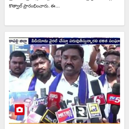
కొత్వాల్ ప్రారంభించారు. ఈ…