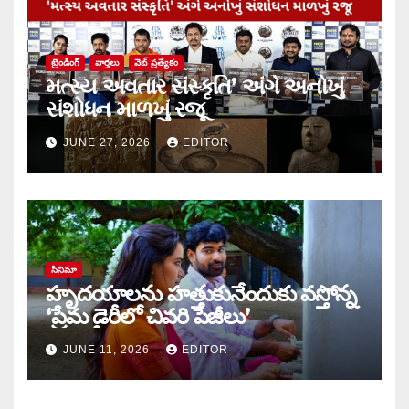
ట్రెండింగ్
వార్త‌లు
వెబ్ ప్రత్యేకం
મત્સ્ય અવતાર સંસ્કૃતિ’ અંગે અનોખું
સંશોધન માળખું રજૂ
JUNE 27, 2026
EDITOR
సినిమా
హృదయాలను హత్తుకునేందుకు వస్తోన్న
‘ప్రేమ డైరీలో చివరి పేజీలు’
JUNE 11, 2026
EDITOR