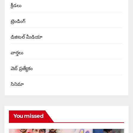
క్రీడలు
ట్రెండింగ్
డిజిటల్ మీడియా
వార్త‌లు
వెబ్ ప్రత్యేకం
సినిమా
You missed