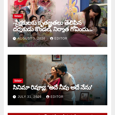
సినిమా
-ప్రేక్షకులకు కృతజ్ఞతలు తెలిపిన
దర్శకుడు కొండల్, నిర్మాత గోవిందు
కాండ్రేగుల
AUGUST 3, 2026
EDITOR
సినిమా
సినిమా రివ్యూ: ‘అదే నీవు అదే నేను’
JULY 31, 2026
EDITOR