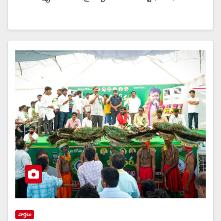
వార్త‌లు