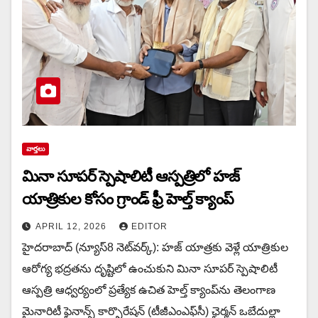
వార్త‌లు
మినా సూపర్ స్పెషాలిటీ ఆస్పత్రిలో హజ్
యాత్రికుల కోసం గ్రాండ్ ఫ్రీ హెల్త్ క్యాంప్
APRIL 12, 2026
EDITOR
హైదరాబాద్ (న్యూస్8 నెట్‌వ‌ర్క్): హజ్ యాత్రకు వెళ్లే యాత్రికుల
ఆరోగ్య భద్రతను దృష్టిలో ఉంచుకుని మినా సూపర్ స్పెషాలిటీ
ఆస్పత్రి ఆధ్వర్యంలో ప్రత్యేక ఉచిత హెల్త్ క్యాంప్‌ను తెలంగాణ
మైనారిటీ ఫైనాన్స్ కార్పొరేషన్ (టీజీఎంఎఫ్‌సీ) ఛైర్మన్ ఒబేదుల్లా