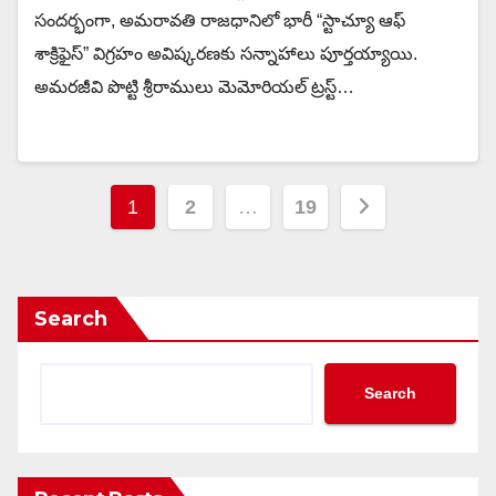
సందర్భంగా, అమరావతి రాజధానిలో భారీ “స్టాచ్యూ ఆఫ్
శాక్రిఫైస్” విగ్రహం అవిష్కరణకు సన్నాహాలు పూర్తయ్యాయి.
అమరజీవి పొట్టి శ్రీరాములు మెమోరియల్ ట్రస్ట్…
Posts
1
2
…
19
pagination
Search
Search