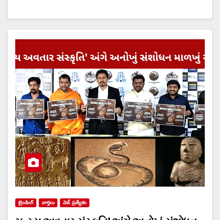
ట్రెండింగ్
వార్త‌లు
వెబ్ ప్రత్యేకం