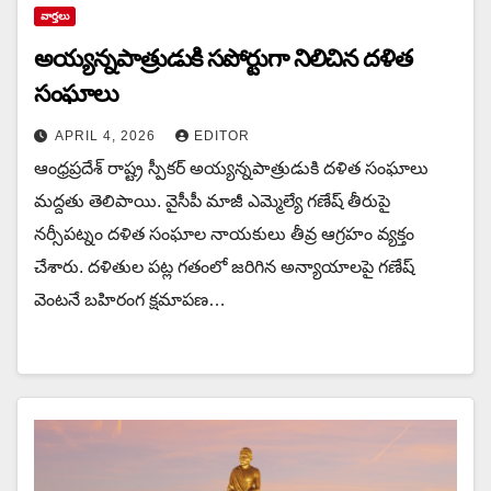
వార్త‌లు
అయ్య‌న్న‌పాత్రుడుకి స‌పోర్టుగా నిలిచిన‌ ద‌ళిత
సంఘాలు
APRIL 4, 2026
EDITOR
ఆంధ్ర‌ప్ర‌దేశ్ రాష్ట్ర‌ స్పీక‌ర్ అయ్య‌న్న‌పాత్రుడుకి ద‌ళిత సంఘాలు
మ‌ద్ద‌తు తెలిపాయి. వైసీపీ మాజీ ఎమ్మెల్యే గణేష్ తీరుపై
నర్సీపట్నం దళిత సంఘాల నాయకులు తీవ్ర ఆగ్రహం వ్యక్తం
చేశారు. దళితుల పట్ల గతంలో జరిగిన అన్యాయాలపై గణేష్
వెంటనే బహిరంగ క్షమాపణ…