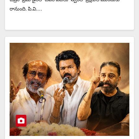
రానుంది. పి.వి.…