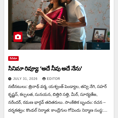
సినిమా
సినిమా రివ్యూ: ‘అదే నీవు అదే నేను’
JULY 31, 2026
EDITOR
నటీనటులు: త్రినాథ్ వర్మ, యశ్వంత్ పెండ్యాల, తన్వి నేగి, సహర్
కృష్ణన్, కల్పలత, సునయన, బిత్తిరి సత్తి, మీర్, సూర్యతేజ,
నరేందర్, రమణ భార్గవ్ తదితరులు. సాంకేతిక బృందం: రచన –
దర్శకత్వం: కొండల్ నిర్మాత: కాండ్రేగుల గోవిందు నిర్మాణ సంస్థ:…