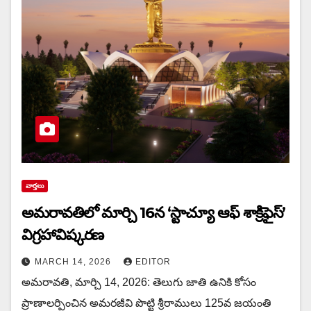
వార్త‌లు
అమరావతిలో మార్చి 16న‌ ‘స్టాచ్యూ ఆఫ్ శాక్రిఫైస్’
విగ్రహావిష్కరణ
MARCH 14, 2026
EDITOR
అమరావతి, మార్చి 14, 2026: తెలుగు జాతి ఉనికి కోసం
ప్రాణాలర్పించిన అమరజీవి పొట్టి శ్రీరాములు 125వ జయంతి