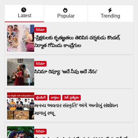
Latest
Popular
Trending
సినిమా
-ప్రేక్షకులకు కృతజ్ఞతలు తెలిపిన దర్శకుడు కొండల్,
నిర్మాత గోవిందు కాండ్రేగుల
సినిమా
సినిమా రివ్యూ: ‘అదే నీవు అదే నేను’
ట్రెండింగ్
వార్త‌లు
వెబ్ ప్రత్యేకం
મત્સ્ય અવતાર સંસ્કૃતિ’ અંગે અનોખું સંશોધન
માળખું રજૂ
సినిమా