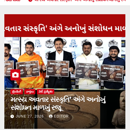
సినిమా
హృదయాలను హత్తుకునేందుకు వస్తోన్న
‘ప్రేమ డైరీలో చివరి పేజీలు’
JUNE 11, 2026
EDITOR