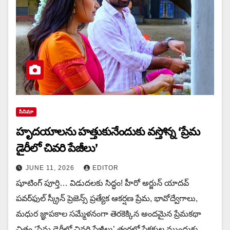
సినిమా
హృదయాలను హత్తుకునేందుకు వస్తోన్న ‘ప్రేమ
డైరీలో చివరి పేజీలు’
JUNE 11, 2026
EDITOR
షూటింగ్ పూర్తి… విడుదలకు సిద్ధం! హీరో అర్జున్ యాదవ్
పవర్‌ఫుల్ స్క్రీన్ ప్రెజెన్స్ ప్రత్యేక ఆకర్షణ ప్రేమ, భావోద్వేగాలు,
మధుర జ్ఞాపకాల సమ్మేళనంగా తెరకెక్కిన అందమైన ప్రేమకథా
చిత్రం ‘ప్రేమ డైరీలో చివరి పేజీలు’ త్వరలో ప్రేక్షకుల ముందుకు