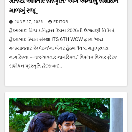
મત્સ્ય અવતાર સંસ્કૃતિ’ અંગે અનોખું સંશોધન
માળખું રજૂ
JUNE 27, 2026
EDITOR
હૈદરાબાદ: વિશ્વ ઇતિહાસ દિવસ 2026ની ઉજવણી નિમિત્તે,
હૈદરાબાદ સ્થિત સંસ્થા ITS 6TH WOW દ્વારા ‘જય
મત્સ્યાવતાર કેમ્પેઇન’ના બેનર હેઠળ “વિશ્વ મહાપ્રલય
નાગરિકતા – મત્સ્યાવતાર નાગરિકતા” વિષયક વિચારપ્રેરક
સંશોધન પ્રસ્તુતિ હૈદરાબાદ…