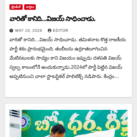
ట్రెండింగ్
వార్త‌లు
వారితో కానిది…విజయ్ సాధించాడు.
MAY 10, 2026
EDITOR
వారితో కానిది…విజయ్ సాధించాడు. త‌మిళ‌నాట కొత్త రాజ‌కీయ
పార్టీ శ‌కం ప్రారంభ‌మైంది. తంబీల‌ను ఉర్రూత‌లూగించిన
మేటిన‌టులకు సాధ్యం కాని విజ‌యం ఇప్పుడు ద‌ళ‌ప‌తి విజ‌య్
స్వ‌ల్ప కాలంలోనే అందుకున్నాడు.2024లో పార్టీ పెట్టిన విజయ్
అప్ప‌టినుంచి చాలా స్టాట‌స్టిక‌ల్ పాలిటిక్స్ న‌డిపారు. కేంద్రం…