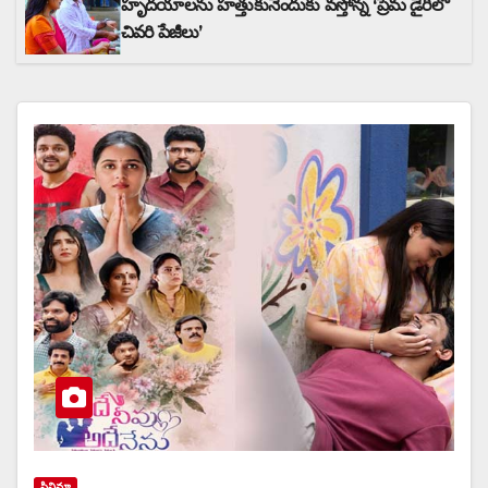
హృదయాలను హత్తుకునేందుకు వస్తోన్న ‘ప్రేమ డైరీలో
చివరి పేజీలు’
సినిమా