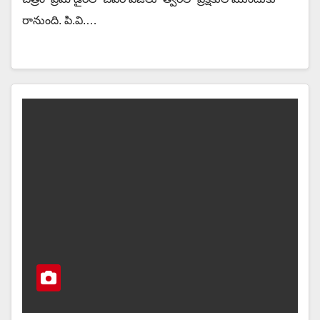
రానుంది. పి.వి.…