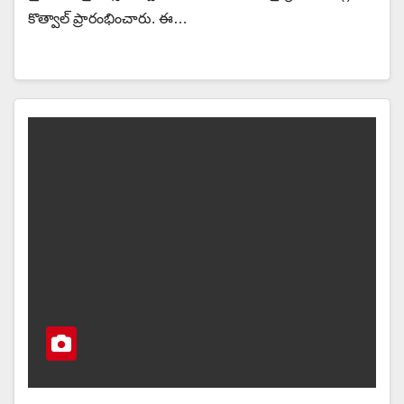
కొత్వాల్ ప్రారంభించారు. ఈ…