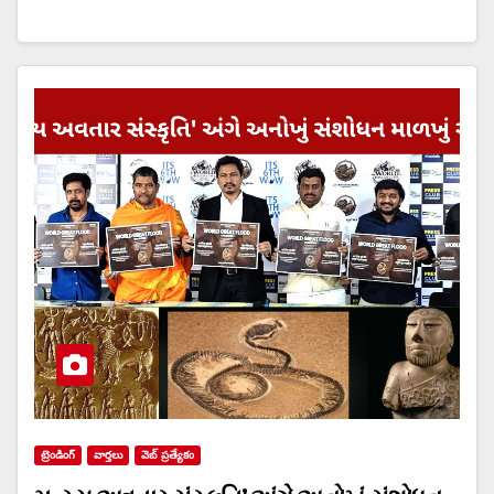
ట్రెండింగ్
వార్త‌లు
వెబ్ ప్రత్యేకం