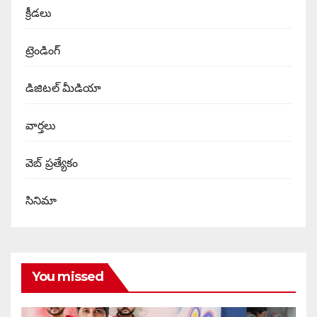
క్రీడలు
ట్రెండింగ్
డిజిటల్ మీడియా
వార్త‌లు
వెబ్ ప్రత్యేకం
సినిమా
You missed