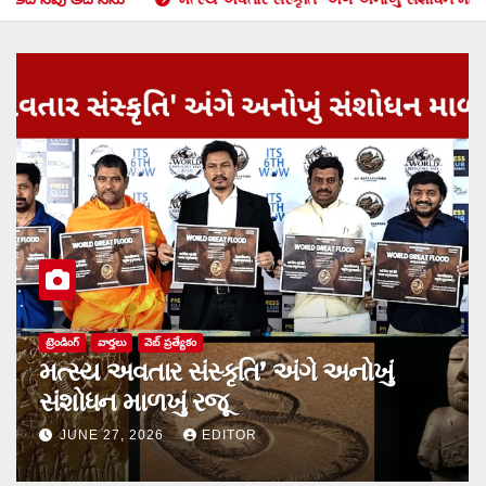
ట్రెండింగ్
వార్త‌లు
వెబ్ ప్రత్యేకం
મત્સ્ય અવતાર સંસ્કૃતિ’ અંગે અનોખું
સંશોધન માળખું રજૂ
JUNE 27, 2026
EDITOR