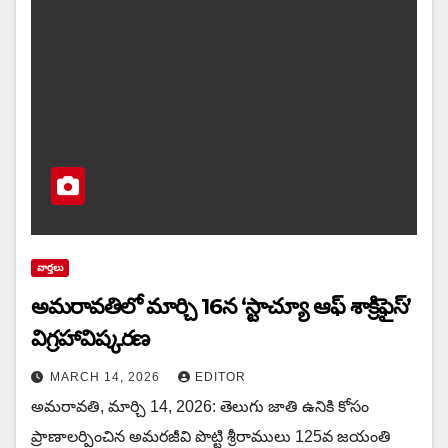
వార్త‌లు
అమరావతిలో మార్చి 16న‌ ‘స్టాచ్యూ ఆఫ్ శాక్రిఫైస్’
విగ్రహావిష్కరణ
MARCH 14, 2026
EDITOR
అమరావతి, మార్చి 14, 2026: తెలుగు జాతి ఉనికి కోసం
ప్రాణాలర్పించిన అమరజీవి పొట్టి శ్రీరాములు 125వ జయంతి