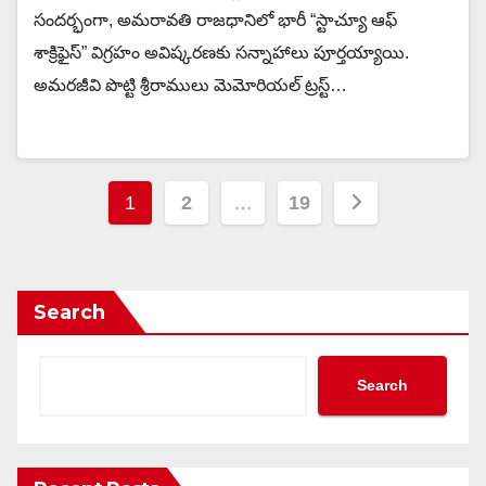
సందర్భంగా, అమరావతి రాజధానిలో భారీ “స్టాచ్యూ ఆఫ్
శాక్రిఫైస్” విగ్రహం అవిష్కరణకు సన్నాహాలు పూర్తయ్యాయి.
అమరజీవి పొట్టి శ్రీరాములు మెమోరియల్ ట్రస్ట్…
Posts
1
2
…
19
pagination
Search
Search