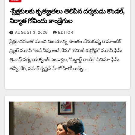
-ప్రేక్షకులకు కృతజ్ఞతలు తెలిపిన దర్శకుడు కొండల్,
నిర్మాత గోవిందు కాండ్రేగుల
AUGUST 3, 2026
EDITOR
ప్రేక్షకాదరణతో మంచి విజయాన్ని సొంతం చేసుకున్న రొమాంటిక్
థ్రిల్లర్ మూవీ “అదే నీవు అదే నేను” “కమిటీ కుర్రోళ్లు” మూవీ ఫేమ్
త్రినాథ్ వర్మ, యశ్వంత్ పెండ్యాల, “సిద్ధార్థ్ రాయ్” సినిమా ఫేమ్
తన్వీ నేగి, సహర్ కృష్ణన్ హీరో హీరోయిన్స్…