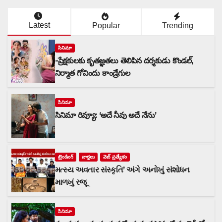
Latest
Popular
Trending
సినిమా
-ప్రేక్షకులకు కృతజ్ఞతలు తెలిపిన దర్శకుడు కొండల్,
నిర్మాత గోవిందు కాండ్రేగుల
సినిమా
సినిమా రివ్యూ: ‘అదే నీవు అదే నేను’
ట్రెండింగ్
వార్త‌లు
వెబ్ ప్రత్యేకం
મત્સ્ય અવતાર સંસ્કૃતિ’ અંગે અનોખું સંશોધન
માળખું રજૂ
సినిమా