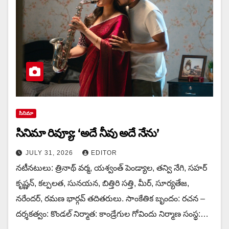
సినిమా
సినిమా రివ్యూ: ‘అదే నీవు అదే నేను’
JULY 31, 2026
EDITOR
నటీనటులు: త్రినాథ్ వర్మ, యశ్వంత్ పెండ్యాల, తన్వి నేగి, సహర్
కృష్ణన్, కల్పలత, సునయన, బిత్తిరి సత్తి, మీర్, సూర్యతేజ,
నరేందర్, రమణ భార్గవ్ తదితరులు. సాంకేతిక బృందం: రచన –
దర్శకత్వం: కొండల్ నిర్మాత: కాండ్రేగుల గోవిందు నిర్మాణ సంస్థ:…