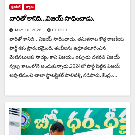
ట్రెండింగ్
వార్త‌లు
వారితో కానిది…విజయ్ సాధించాడు.
MAY 10, 2026
EDITOR
వారితో కానిది…విజయ్ సాధించాడు. త‌మిళ‌నాట కొత్త రాజ‌కీయ
పార్టీ శ‌కం ప్రారంభ‌మైంది. తంబీల‌ను ఉర్రూత‌లూగించిన
మేటిన‌టులకు సాధ్యం కాని విజ‌యం ఇప్పుడు ద‌ళ‌ప‌తి విజ‌య్
స్వ‌ల్ప కాలంలోనే అందుకున్నాడు.2024లో పార్టీ పెట్టిన విజయ్
అప్ప‌టినుంచి చాలా స్టాట‌స్టిక‌ల్ పాలిటిక్స్ న‌డిపారు. కేంద్రం…