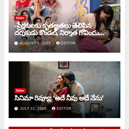
సినిమా
-ప్రేక్షకులకు కృతజ్ఞతలు తెలిపిన
దర్శకుడు కొండల్, నిర్మాత గోవిందు
కాండ్రేగుల
AUGUST 3, 2026
EDITOR
సినిమా
సినిమా రివ్యూ: ‘అదే నీవు అదే నేను’
JULY 31, 2026
EDITOR