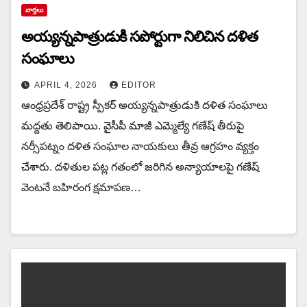
వార్త‌లు
అయ్య‌న్న‌పాత్రుడుకి స‌పోర్టుగా నిలిచిన‌ ద‌ళిత
సంఘాలు
APRIL 4, 2026
EDITOR
ఆంధ్ర‌ప్ర‌దేశ్ రాష్ట్ర‌ స్పీక‌ర్ అయ్య‌న్న‌పాత్రుడుకి ద‌ళిత సంఘాలు
మ‌ద్ద‌తు తెలిపాయి. వైసీపీ మాజీ ఎమ్మెల్యే గణేష్ తీరుపై
నర్సీపట్నం దళిత సంఘాల నాయకులు తీవ్ర ఆగ్రహం వ్యక్తం
చేశారు. దళితుల పట్ల గతంలో జరిగిన అన్యాయాలపై గణేష్
వెంటనే బహిరంగ క్షమాపణ…