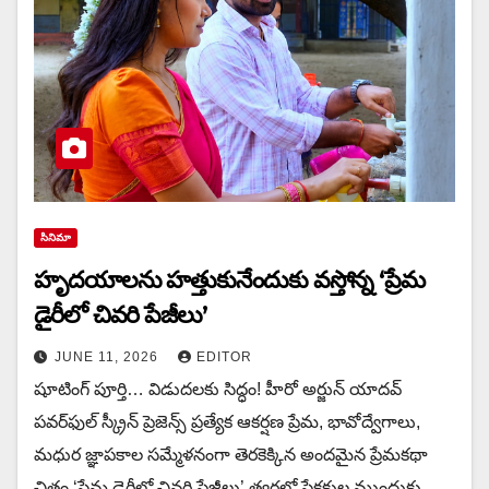
సినిమా
హృదయాలను హత్తుకునేందుకు వస్తోన్న ‘ప్రేమ
డైరీలో చివరి పేజీలు’
JUNE 11, 2026
EDITOR
షూటింగ్ పూర్తి… విడుదలకు సిద్ధం! హీరో అర్జున్ యాదవ్
పవర్‌ఫుల్ స్క్రీన్ ప్రెజెన్స్ ప్రత్యేక ఆకర్షణ ప్రేమ, భావోద్వేగాలు,
మధుర జ్ఞాపకాల సమ్మేళనంగా తెరకెక్కిన అందమైన ప్రేమకథా
చిత్రం ‘ప్రేమ డైరీలో చివరి పేజీలు’ త్వరలో ప్రేక్షకుల ముందుకు