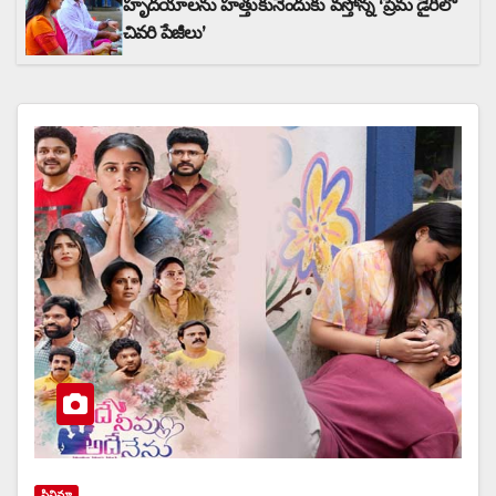
హృదయాలను హత్తుకునేందుకు వస్తోన్న ‘ప్రేమ డైరీలో
చివరి పేజీలు’
సినిమా