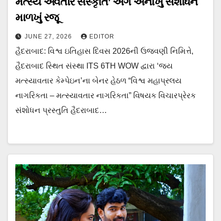
મત્સ્ય અવતાર સંસ્કૃતિ’ અંગે અનોખું સંશોધન
માળખું રજૂ
JUNE 27, 2026
EDITOR
હૈદરાબાદ: વિશ્વ ઇતિહાસ દિવસ 2026ની ઉજવણી નિમિત્તે,
હૈદરાબાદ સ્થિત સંસ્થા ITS 6TH WOW દ્વારા ‘જય
મત્સ્યાવતાર કેમ્પેઇન’ના બેનર હેઠળ “વિશ્વ મહાપ્રલય
નાગરિકતા – મત્સ્યાવતાર નાગરિકતા” વિષયક વિચારપ્રેરક
સંશોધન પ્રસ્તુતિ હૈદરાબાદ…