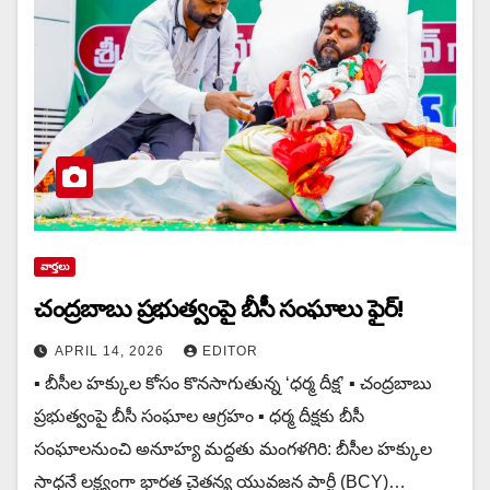
వార్త‌లు
చంద్రబాబు ప్రభుత్వంపై బీసీ సంఘాలు ఫైర్!
APRIL 14, 2026
EDITOR
▪️ బీసీల హక్కుల కోసం కొన‌సాగుతున్న‌ ‘ధర్మ దీక్ష’ ▪️ చంద్రబాబు
ప్రభుత్వంపై బీసీ సంఘాల ఆగ్రహం ▪️ ధర్మ దీక్షకు బీసీ
సంఘాలనుంచి అనూహ్య మద్దతు మంగళగిరి: బీసీల హక్కుల
సాధనే లక్ష్యంగా భారత చైతన్య యువజన పార్టీ (BCY)…