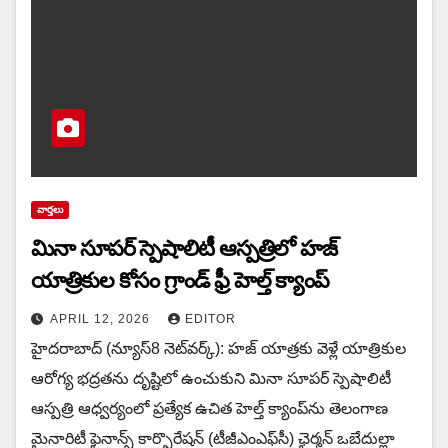
వార్త‌లు
మినా సూపర్ స్పెషాలిటీ ఆస్పత్రిలో హజ్
యాత్రికుల కోసం గ్రాండ్ ఫ్రీ హెల్త్ క్యాంప్
APRIL 12, 2026
EDITOR
హైదరాబాద్ (న్యూస్8 నెట్‌వ‌ర్క్): హజ్ యాత్రకు వెళ్లే యాత్రికుల
ఆరోగ్య భద్రతను దృష్టిలో ఉంచుకుని మినా సూపర్ స్పెషాలిటీ
ఆస్పత్రి ఆధ్వర్యంలో ప్రత్యేక ఉచిత హెల్త్ క్యాంప్‌ను తెలంగాణ
మైనారిటీ ఫైనాన్స్ కార్పొరేషన్ (టీజీఎంఎఫ్‌సీ) ఛైర్మన్ ఒబేదుల్లా