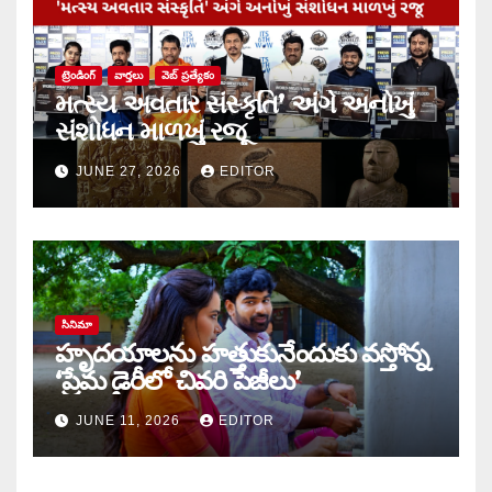
ట్రెండింగ్
వార్త‌లు
వెబ్ ప్రత్యేకం
મત્સ્ય અવતાર સંસ્કૃતિ’ અંગે અનોખું
સંશોધન માળખું રજૂ
JUNE 27, 2026
EDITOR
సినిమా
హృదయాలను హత్తుకునేందుకు వస్తోన్న
‘ప్రేమ డైరీలో చివరి పేజీలు’
JUNE 11, 2026
EDITOR