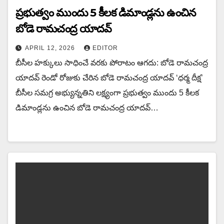
ప్రభుత్వం ముందు 5 కీలక డిమాండ్లను ఉంచిన‌
బోడె రామచంద్ర యాదవ్
APRIL 12, 2026
EDITOR
బీసీల హక్కులు సాధించే వరకు పోరాటం ఆగదు: బోడె రామచంద్ర
యాదవ్ రెండో రోజుకు చేరిన బోడె రామచంద్ర యాదవ్ ‘ధర్మ దీక్ష’
బీసీల సమగ్ర అభ్యున్నతిని లక్ష్యంగా ప్రభుత్వం ముందు 5 కీలక
డిమాండ్లను ఉంచిన‌ బోడె రామచంద్ర యాదవ్…