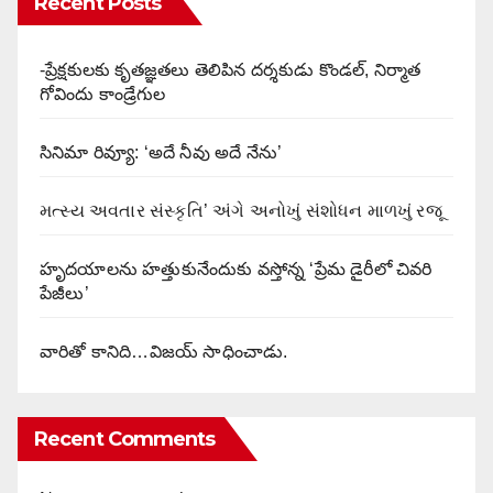
Recent Posts
-ప్రేక్షకులకు కృతజ్ఞతలు తెలిపిన దర్శకుడు కొండల్, నిర్మాత
గోవిందు కాండ్రేగుల
సినిమా రివ్యూ: ‘అదే నీవు అదే నేను’
મત્સ્ય અવતાર સંસ્કૃતિ’ અંગે અનોખું સંશોધન માળખું રજૂ
హృదయాలను హత్తుకునేందుకు వస్తోన్న ‘ప్రేమ డైరీలో చివరి
పేజీలు’
వారితో కానిది…విజయ్ సాధించాడు.
Recent Comments