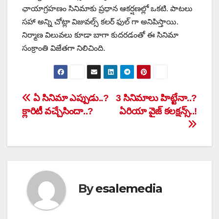
ఛాయాగ్రహణం సినిమాకు ప్రధాన ఆకర్షణల్లో ఒకటి. పాటలు
సహా అన్ని చోట్లా విజువల్స్ కలర్ ఫుల్ గా అనిపిస్తాయి.
నిర్మాణ విలువలు కూడా బాగా కుదరడంతో ఈ సినిమా
సంక్రాంతి విజేతగా నిలిచింది.
Post
ఏ సినిమా ఎప్పుడు..?
3 సినిమాలు హిట్టేనా..?
క్లారిటీ వచ్చేసిందా..?
ఏరియా వైజ్ కలక్షన్స్..!
navigation
By
esalemedia