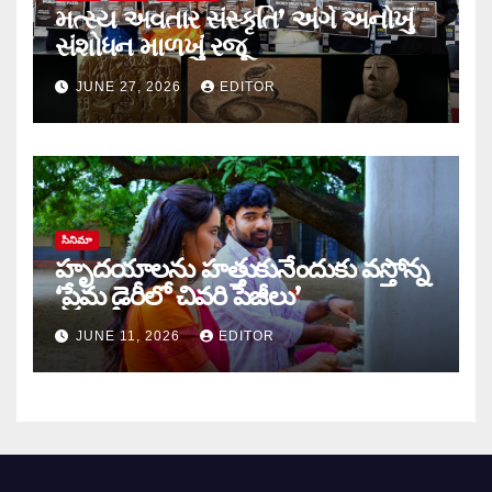
મત્સ્ય અવતાર સંસ્કૃતિ’ અંગે અનોખું
સંશોધન માળખું રજૂ
JUNE 27, 2026
EDITOR
సినిమా
హృదయాలను హత్తుకునేందుకు వస్తోన్న
‘ప్రేమ డైరీలో చివరి పేజీలు’
JUNE 11, 2026
EDITOR