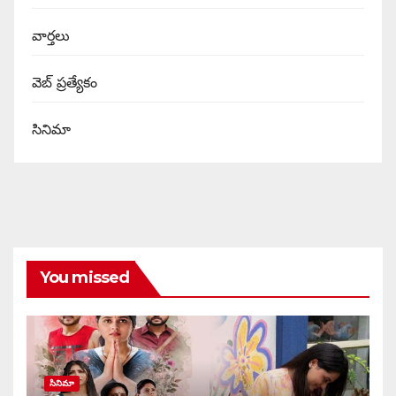
వార్త‌లు
వెబ్ ప్రత్యేకం
సినిమా
You missed
సినిమా