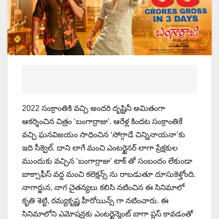
2022 సంక్రాంతికి వచ్చి అందరి దృష్టినీ అమితంగా
ఆకర్శించిన చిత్రం ‘బంగార్రాజు’. ఆరేళ్ల కిందట సంక్రాంతికే
వచ్చి ఘనవిజయం సాధించిన ‘సోగ్గాడే చిన్నినాయనా’కు
ఇది సీక్వెల్. దాని లాగే మంచి ఎంటర్టైనర్ లాగా ప్రేక్షకుల
ముందుకు వచ్చిన ‘బంగార్రాజు’ టాక్ తో సంబందం లేకుండా
బాక్సాఫీస్ వద్ద మంచి కలెక్షన్స్ ను రాబడుతూ దూసుకెళ్తోంది.
నాగార్జున, నాగ చైతన్యలు కలిసి నటించిన ఈ సినిమాలో
కృతి శెట్టి, రమ్యకృష్ణ హీరోయిన్స్ గా నటించారు. ఈ
సినిమాలోని ఎమోషన్లకు ఎంటర్టైన్మెంట్ బాగా ప్లస్ కావడంతో