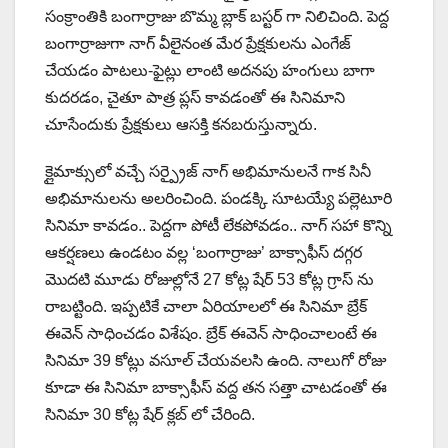
సంక్రాంతికి బంగార్రాజు బొమ్మ బ్లాక్ బస్టర్ గా నిలిచింది. పెద్ద
బంగార్రాజుగా నాగ్ వీలైనంత మేర ప్రేక్షకులను ఎంగేజ్
చేయడం పాటలు-ఫైట్లు లాంటి అదనపు హంగులు బాగా
కుదరడం, చైతూ పాత్ర ప్లస్ కావడంతో ఈ సినిమాని
చూసేందుకు ప్రేక్షకులు ఆసక్తి కనబరుస్తున్నారు.
క్లైమాక్సులో వచ్చే సర్ప్రైజ్ నాగ్ అభిమానులనే గాక సినీ
అభిమానులను అలరించింది. పండక్కి సూటయ్యే పల్లెటూరి
సినిమా కావడం.. పెద్దగా పోటీ లేకపోవడం.. నాగ్ సహా కొన్ని
ఆకర్షణలు ఉండటం వల్ల ‘బంగార్రాజు’ బాక్సాఫీస్ దగ్గర
మొదటి మూడు రోజుల్లోనే 27 కోట్ల షేర్ 53 కోట్ల గ్రాస్ ను
రాబట్టింది. ఇప్పటికే చాలా ఏరియాలలో ఈ సినిమా బ్రేక్
ఈవెన్ సాధించడం విశేషం. బ్రేక్ ఈవెన్ సాధించాలంటే ఈ
సినిమా 39 కోట్లు వసూల్ చేయవలసి ఉంది. నాలుగో రోజు
కూడా ఈ సినిమా బాక్సాఫీస్ వద్ద తన సత్తా చాటడంతో ఈ
సినిమా 30 కోట్ల షేర్ క్లబ్ లో చేరింది.