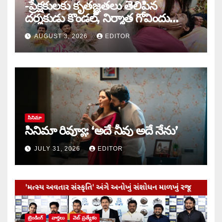
-ప్రేక్షకులకు కృతజ్ఞతలు తెలిపిన
దర్శకుడు కొండల్, నిర్మాత గోవిందు
కాండ్రేగుల
AUGUST 3, 2026
EDITOR
సినిమా
సినిమా రివ్యూ: ‘అదే నీవు అదే నేను’
JULY 31, 2026
EDITOR
ట్రెండింగ్
వార్త‌లు
వెబ్ ప్రత్యేకం