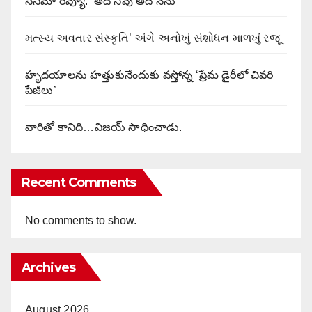
సినిమా రివ్యూ: ‘అదే నీవు అదే నేను’
મત્સ્ય અવતાર સંસ્કૃતિ’ અંગે અનોખું સંશોધન માળખું રજૂ
హృదయాలను హత్తుకునేందుకు వస్తోన్న ‘ప్రేమ డైరీలో చివరి
పేజీలు’
వారితో కానిది…విజయ్ సాధించాడు.
Recent Comments
No comments to show.
Archives
August 2026