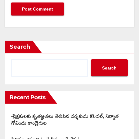
Search
Search
Recent Posts
-ప్రేక్షకులకు కృతజ్ఞతలు తెలిపిన దర్శకుడు కొండల్, నిర్మాత
గోవిందు కాండ్రేగుల