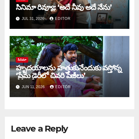
సినిమా రివ్యూ: ‘అదే నీవు అదే నేను’
JUL 31, 2026
EDITOR
సినిమా
హృదయాలను హత్తుకునేందుకు వస్తోన్న
‘ప్రేమ డైరీలో చివరి పేజీలు’
JUN 11, 2026
EDITOR
Leave a Reply