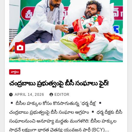
వార్త‌లు
చంద్రబాబు ప్రభుత్వంపై బీసీ సంఘాలు ఫైర్!
APRIL 14, 2026
EDITOR
బీసీల హక్కుల కోసం కొన‌సాగుతున్న‌ ‘ధర్మ దీక్ష’
చంద్రబాబు ప్రభుత్వంపై బీసీ సంఘాల ఆగ్రహం
ధర్మ దీక్షకు బీసీ
సంఘాలనుంచి అనూహ్య మద్దతు మంగళగిరి: బీసీల హక్కుల
సాధనే లక్ష్యంగా భారత చైతన్య యువజన పార్టీ (BCY)…