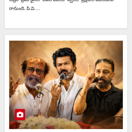
రానుంది. పి.వి.…