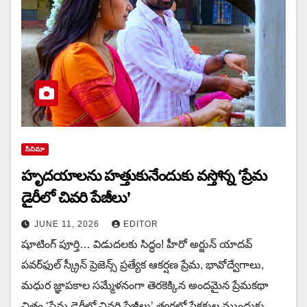
సినిమా
హృదయాలను హత్తుకునేందుకు వస్తోన్న ‘ప్రేమ
డైరీలో చివరి పేజీలు’
JUNE 11, 2026
EDITOR
షూటింగ్ పూర్తి… విడుదలకు సిద్ధం! హీరో అర్జున్ యాదవ్
పవర్‌ఫుల్ స్క్రీన్ ప్రెజెన్స్ ప్రత్యేక ఆకర్షణ ప్రేమ, భావోద్వేగాలు,
మధుర జ్ఞాపకాల సమ్మేళనంగా తెరకెక్కిన అందమైన ప్రేమకథా
చిత్రం ‘ప్రేమ డైరీలో చివరి పేజీలు’ త్వరలో ప్రేక్షకుల ముందుకు