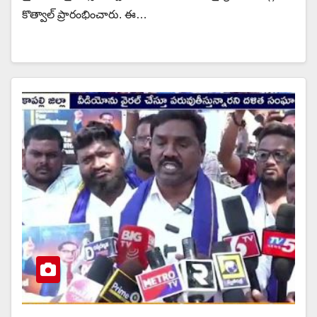
కొత్వాల్ ప్రారంభించారు. ఈ…