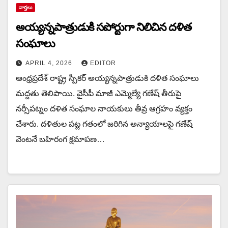
వార్త‌లు
అయ్య‌న్న‌పాత్రుడుకి స‌పోర్టుగా నిలిచిన‌ ద‌ళిత
సంఘాలు
APRIL 4, 2026
EDITOR
ఆంధ్ర‌ప్ర‌దేశ్ రాష్ట్ర‌ స్పీక‌ర్ అయ్య‌న్న‌పాత్రుడుకి ద‌ళిత సంఘాలు
మ‌ద్ద‌తు తెలిపాయి. వైసీపీ మాజీ ఎమ్మెల్యే గణేష్ తీరుపై
నర్సీపట్నం దళిత సంఘాల నాయకులు తీవ్ర ఆగ్రహం వ్యక్తం
చేశారు. దళితుల పట్ల గతంలో జరిగిన అన్యాయాలపై గణేష్
వెంటనే బహిరంగ క్షమాపణ…