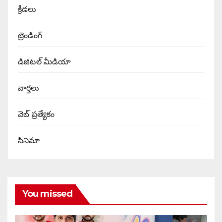
క్రీడలు
ట్రెండింగ్
డిజిటల్ మీడియా
వార్త‌లు
వెబ్ ప్రత్యేకం
సినిమా
You missed