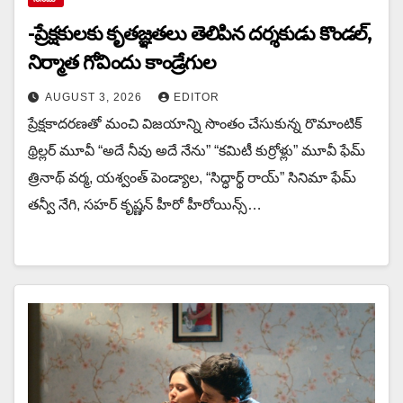
-ప్రేక్షకులకు కృతజ్ఞతలు తెలిపిన దర్శకుడు కొండల్,
నిర్మాత గోవిందు కాండ్రేగుల
AUGUST 3, 2026
EDITOR
ప్రేక్షకాదరణతో మంచి విజయాన్ని సొంతం చేసుకున్న రొమాంటిక్
థ్రిల్లర్ మూవీ “అదే నీవు అదే నేను” “కమిటీ కుర్రోళ్లు” మూవీ ఫేమ్
త్రినాథ్ వర్మ, యశ్వంత్ పెండ్యాల, “సిద్ధార్థ్ రాయ్” సినిమా ఫేమ్
తన్వీ నేగి, సహర్ కృష్ణన్ హీరో హీరోయిన్స్…