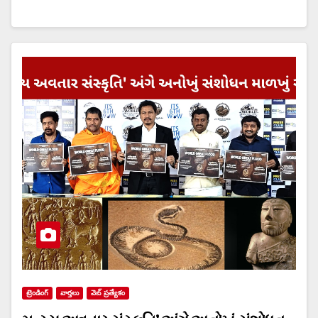
ట్రెండింగ్
వార్త‌లు
వెబ్ ప్రత్యేకం