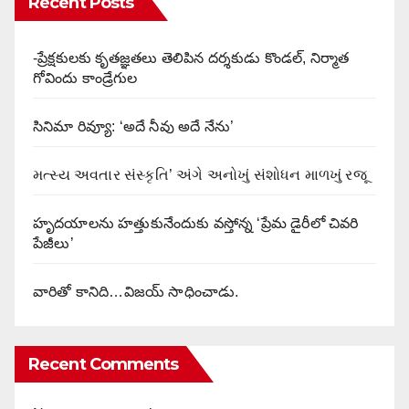
Recent Posts
-ప్రేక్షకులకు కృతజ్ఞతలు తెలిపిన దర్శకుడు కొండల్, నిర్మాత
గోవిందు కాండ్రేగుల
సినిమా రివ్యూ: ‘అదే నీవు అదే నేను’
મત્સ્ય અવતાર સંસ્કૃતિ’ અંગે અનોખું સંશોધન માળખું રજૂ
హృదయాలను హత్తుకునేందుకు వస్తోన్న ‘ప్రేమ డైరీలో చివరి
పేజీలు’
వారితో కానిది…విజయ్ సాధించాడు.
Recent Comments