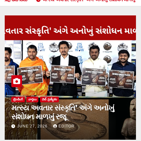
సినిమా
ું
హృదయాలను హత్తుకునేందుకు వస్తోన్న
‘ప్రేమ డైరీలో చివరి పేజీలు’
JUNE 11, 2026
EDITOR