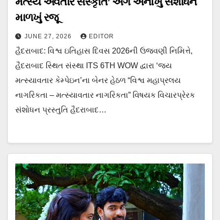
મત્સ્ય અવતાર સંસ્કૃતિ’ અંગે અનોખું સંશોધન
માળખું રજૂ
JUNE 27, 2026
EDITOR
હૈદરાબાદ: વિશ્વ ઇતિહાસ દિવસ 2026ની ઉજવણી નિમિત્તે,
હૈદરાબાદ સ્થિત સંસ્થા ITS 6TH WOW દ્વારા ‘જય
મત્સ્યાવતાર કેમ્પેઇન’ના બેનર હેઠળ “વિશ્વ મહાપ્રલય
નાગરિકતા – મત્સ્યાવતાર નાગરિકતા” વિષયક વિચારપ્રેરક
સંશોધન પ્રસ્તુતિ હૈદરાબાદ…