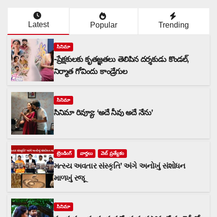
Latest
Popular
Trending
సినిమా
-ప్రేక్షకులకు కృతజ్ఞతలు తెలిపిన దర్శకుడు కొండల్,
నిర్మాత గోవిందు కాండ్రేగుల
సినిమా
సినిమా రివ్యూ: ‘అదే నీవు అదే నేను’
ట్రెండింగ్
వార్త‌లు
వెబ్ ప్రత్యేకం
મત્સ્ય અવતાર સંસ્કૃતિ’ અંગે અનોખું સંશોધન
માળખું રજૂ
సినిమా