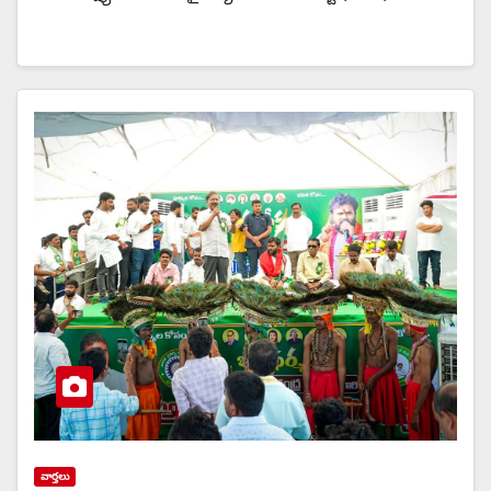
వార్త‌లు