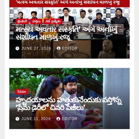
ట్రెండింగ్
వార్త‌లు
వెబ్ ప్రత్యేకం
મત્સ્ય અવતાર સંસ્કૃતિ’ અંગે અનોખું
સંશોધન માળખું રજૂ
JUNE 27, 2026
EDITOR
సినిమా
హృదయాలను హత్తుకునేందుకు వస్తోన్న
‘ప్రేమ డైరీలో చివరి పేజీలు’
JUNE 11, 2026
EDITOR