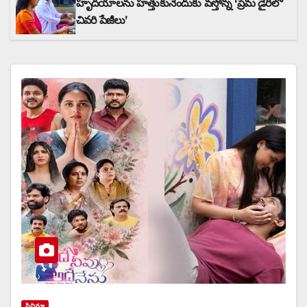
హృదయాలను హత్తుకునేందుకు వస్తోన్న ‘ప్రేమ డైరీలో
చివరి పేజీలు’
సినిమా