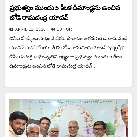
ప్రభుత్వం ముందు 5 కీలక డిమాండ్లను ఉంచిన‌
బోడె రామచంద్ర యాదవ్
APRIL 12, 2026
EDITOR
బీసీల హక్కులు సాధించే వరకు పోరాటం ఆగదు: బోడె రామచంద్ర
యాదవ్ రెండో రోజుకు చేరిన బోడె రామచంద్ర యాదవ్ ‘ధర్మ దీక్ష’
బీసీల సమగ్ర అభ్యున్నతిని లక్ష్యంగా ప్రభుత్వం ముందు 5 కీలక
డిమాండ్లను ఉంచిన‌ బోడె రామచంద్ర యాదవ్…