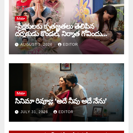
సినిమా
-ప్రేక్షకులకు కృతజ్ఞతలు తెలిపిన
దర్శకుడు కొండల్, నిర్మాత గోవిందు
కాండ్రేగుల
AUGUST 3, 2026
EDITOR
సినిమా
సినిమా రివ్యూ: ‘అదే నీవు అదే నేను’
JULY 31, 2026
EDITOR