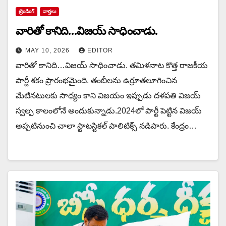
ట్రెండింగ్
వార్త‌లు
వారితో కానిది…విజయ్ సాధించాడు.
MAY 10, 2026
EDITOR
వారితో కానిది…విజయ్ సాధించాడు. త‌మిళ‌నాట కొత్త రాజ‌కీయ
పార్టీ శ‌కం ప్రారంభ‌మైంది. తంబీల‌ను ఉర్రూత‌లూగించిన
మేటిన‌టులకు సాధ్యం కాని విజ‌యం ఇప్పుడు ద‌ళ‌ప‌తి విజ‌య్
స్వ‌ల్ప కాలంలోనే అందుకున్నాడు.2024లో పార్టీ పెట్టిన విజయ్
అప్ప‌టినుంచి చాలా స్టాట‌స్టిక‌ల్ పాలిటిక్స్ న‌డిపారు. కేంద్రం…