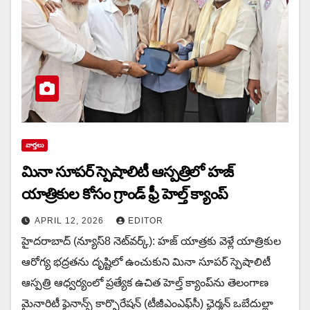
వార్త‌లు
మినా సూపర్ స్పెషాలిటీ ఆస్పత్రిలో హజ్
యాత్రికుల కోసం గ్రాండ్ ఫ్రీ హెల్త్ క్యాంప్
APRIL 12, 2026
EDITOR
హైదరాబాద్ (న్యూస్8 నెట్‌వ‌ర్క్): హజ్ యాత్రకు వెళ్లే యాత్రికుల
ఆరోగ్య భద్రతను దృష్టిలో ఉంచుకుని మినా సూపర్ స్పెషాలిటీ
ఆస్పత్రి ఆధ్వర్యంలో ప్రత్యేక ఉచిత హెల్త్ క్యాంప్‌ను తెలంగాణ
మైనారిటీ ఫైనాన్స్ కార్పొరేషన్ (టీజీఎంఎఫ్‌సీ) ఛైర్మన్ ఒబేదుల్లా