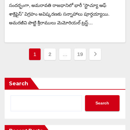
సందర్భంగా, అమరావతి రాజధానిలో భారీ “స్టాచ్యూ ఆఫ్
శాక్రిఫైస్” విగ్రహం అవిష్కరణకు సన్నాహాలు పూర్తయ్యాయి.
అమరజీవి పొట్టి శ్రీరాములు మెమోరియల్ ట్రస్ట్…
Posts
1
2
…
19
pagination
Search
Search