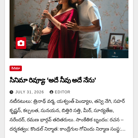
సినిమా
సినిమా రివ్యూ: ‘అదే నీవు అదే నేను’
JULY 31, 2026
EDITOR
నటీనటులు: త్రినాథ్ వర్మ, యశ్వంత్ పెండ్యాల, తన్వి నేగి, సహర్
కృష్ణన్, కల్పలత, సునయన, బిత్తిరి సత్తి, మీర్, సూర్యతేజ,
నరేందర్, రమణ భార్గవ్ తదితరులు. సాంకేతిక బృందం: రచన –
దర్శకత్వం: కొండల్ నిర్మాత: కాండ్రేగుల గోవిందు నిర్మాణ సంస్థ:…