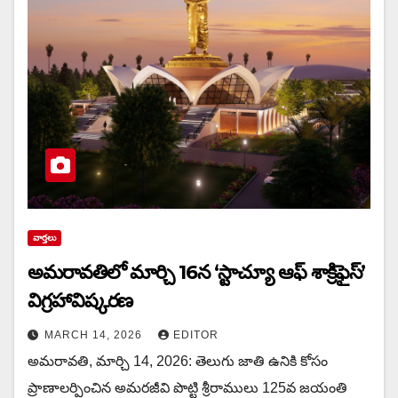
వార్త‌లు
అమరావతిలో మార్చి 16న‌ ‘స్టాచ్యూ ఆఫ్ శాక్రిఫైస్’
విగ్రహావిష్కరణ
MARCH 14, 2026
EDITOR
అమరావతి, మార్చి 14, 2026: తెలుగు జాతి ఉనికి కోసం
ప్రాణాలర్పించిన అమరజీవి పొట్టి శ్రీరాములు 125వ జయంతి