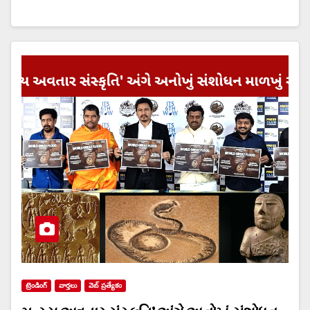
ట్రెండింగ్
వార్త‌లు
వెబ్ ప్రత్యేకం