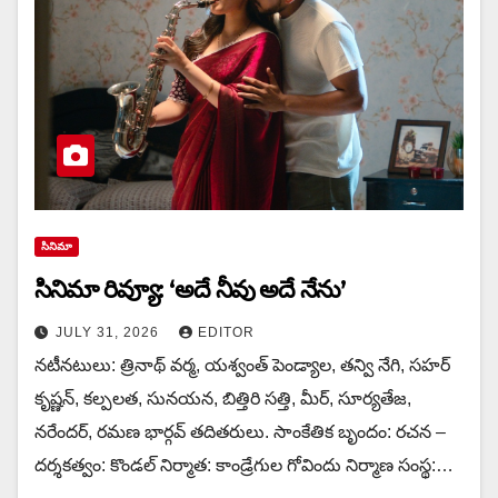
సినిమా
సినిమా రివ్యూ: ‘అదే నీవు అదే నేను’
JULY 31, 2026
EDITOR
నటీనటులు: త్రినాథ్ వర్మ, యశ్వంత్ పెండ్యాల, తన్వి నేగి, సహర్
కృష్ణన్, కల్పలత, సునయన, బిత్తిరి సత్తి, మీర్, సూర్యతేజ,
నరేందర్, రమణ భార్గవ్ తదితరులు. సాంకేతిక బృందం: రచన –
దర్శకత్వం: కొండల్ నిర్మాత: కాండ్రేగుల గోవిందు నిర్మాణ సంస్థ:…