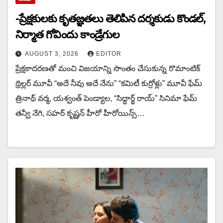
-ప్రేక్షకులకు కృతజ్ఞతలు తెలిపిన దర్శకుడు కొండల్,
నిర్మాత గోవిందు కాండ్రేగుల
AUGUST 3, 2026
EDITOR
ప్రేక్షకాదరణతో మంచి విజయాన్ని సొంతం చేసుకున్న రొమాంటిక్
థ్రిల్లర్ మూవీ “అదే నీవు అదే నేను” “కమిటీ కుర్రోళ్లు” మూవీ ఫేమ్
త్రినాథ్ వర్మ, యశ్వంత్ పెండ్యాల, “సిద్ధార్థ్ రాయ్” సినిమా ఫేమ్
తన్వీ నేగి, సహర్ కృష్ణన్ హీరో హీరోయిన్స్…