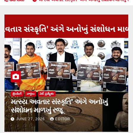
సినిమా
హృదయాలను హత్తుకునేందుకు వస్తోన్న
‘ప్రేమ డైరీలో చివరి పేజీలు’
JUNE 11, 2026
EDITOR