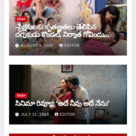
సినిమా
-ప్రేక్షకులకు కృతజ్ఞతలు తెలిపిన
దర్శకుడు కొండల్, నిర్మాత గోవిందు
కాండ్రేగుల
AUGUST 3, 2026
EDITOR
సినిమా
సినిమా రివ్యూ: ‘అదే నీవు అదే నేను’
JULY 31, 2026
EDITOR