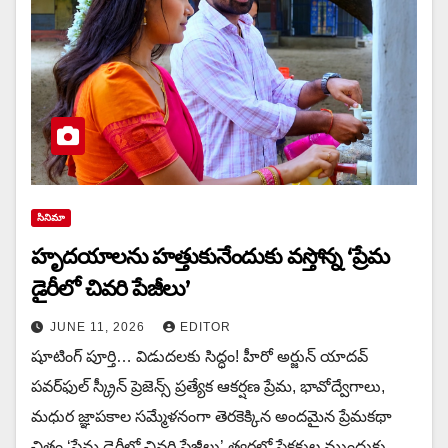
సినిమా
హృదయాలను హత్తుకునేందుకు వస్తోన్న ‘ప్రేమ
డైరీలో చివరి పేజీలు’
JUNE 11, 2026
EDITOR
షూటింగ్ పూర్తి… విడుదలకు సిద్ధం! హీరో అర్జున్ యాదవ్
పవర్‌ఫుల్ స్క్రీన్ ప్రెజెన్స్ ప్రత్యేక ఆకర్షణ ప్రేమ, భావోద్వేగాలు,
మధుర జ్ఞాపకాల సమ్మేళనంగా తెరకెక్కిన అందమైన ప్రేమకథా
చిత్రం ‘ప్రేమ డైరీలో చివరి పేజీలు’ త్వరలో ప్రేక్షకుల ముందుకు