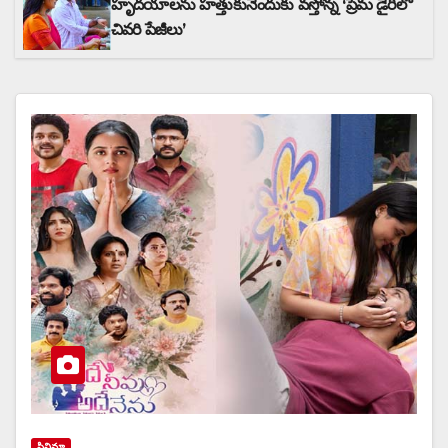
హృదయాలను హత్తుకునేందుకు వస్తోన్న ‘ప్రేమ డైరీలో
చివరి పేజీలు’
సినిమా