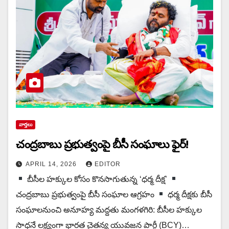
వార్త‌లు
చంద్రబాబు ప్రభుత్వంపై బీసీ సంఘాలు ఫైర్!
APRIL 14, 2026
EDITOR
బీసీల హక్కుల కోసం కొన‌సాగుతున్న‌ ‘ధర్మ దీక్ష’
చంద్రబాబు ప్రభుత్వంపై బీసీ సంఘాల ఆగ్రహం
ధర్మ దీక్షకు బీసీ
సంఘాలనుంచి అనూహ్య మద్దతు మంగళగిరి: బీసీల హక్కుల
సాధనే లక్ష్యంగా భారత చైతన్య యువజన పార్టీ (BCY)…