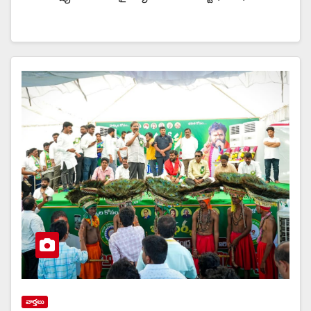
వార్త‌లు