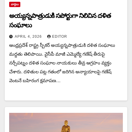
వార్త‌లు
అయ్య‌న్న‌పాత్రుడుకి స‌పోర్టుగా నిలిచిన‌ ద‌ళిత
సంఘాలు
APRIL 4, 2026
EDITOR
ఆంధ్ర‌ప్ర‌దేశ్ రాష్ట్ర‌ స్పీక‌ర్ అయ్య‌న్న‌పాత్రుడుకి ద‌ళిత సంఘాలు
మ‌ద్ద‌తు తెలిపాయి. వైసీపీ మాజీ ఎమ్మెల్యే గణేష్ తీరుపై
నర్సీపట్నం దళిత సంఘాల నాయకులు తీవ్ర ఆగ్రహం వ్యక్తం
చేశారు. దళితుల పట్ల గతంలో జరిగిన అన్యాయాలపై గణేష్
వెంటనే బహిరంగ క్షమాపణ…