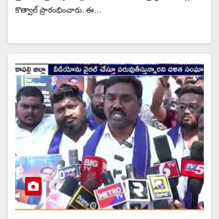
కొత్వాల్ ప్రారంభించారు. ఈ…