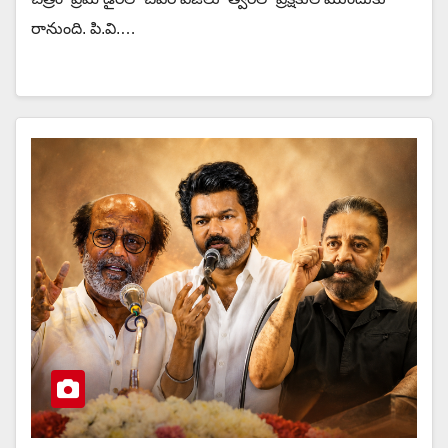
రానుంది. పి.వి.…