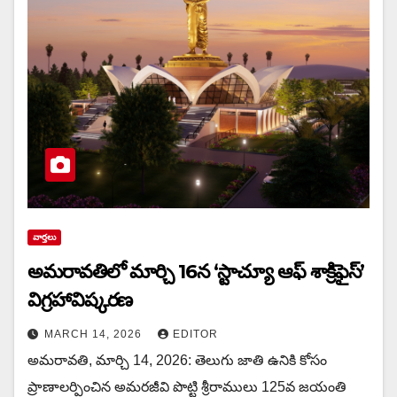
వార్త‌లు
అమరావతిలో మార్చి 16న‌ ‘స్టాచ్యూ ఆఫ్ శాక్రిఫైస్’
విగ్రహావిష్కరణ
MARCH 14, 2026
EDITOR
అమరావతి, మార్చి 14, 2026: తెలుగు జాతి ఉనికి కోసం
ప్రాణాలర్పించిన అమరజీవి పొట్టి శ్రీరాములు 125వ జయంతి