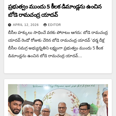
ప్రభుత్వం ముందు 5 కీలక డిమాండ్లను ఉంచిన‌
బోడె రామచంద్ర యాదవ్
APRIL 12, 2026
EDITOR
బీసీల హక్కులు సాధించే వరకు పోరాటం ఆగదు: బోడె రామచంద్ర
యాదవ్ రెండో రోజుకు చేరిన బోడె రామచంద్ర యాదవ్ ‘ధర్మ దీక్ష’
బీసీల సమగ్ర అభ్యున్నతిని లక్ష్యంగా ప్రభుత్వం ముందు 5 కీలక
డిమాండ్లను ఉంచిన‌ బోడె రామచంద్ర యాదవ్…