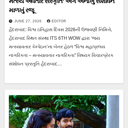
મત્સ્ય અવતાર સંસ્કૃતિ’ અંગે અનોખું સંશોધન
માળખું રજૂ
JUNE 27, 2026
EDITOR
હૈદરાબાદ: વિશ્વ ઇતિહાસ દિવસ 2026ની ઉજવણી નિમિત્તે,
હૈદરાબાદ સ્થિત સંસ્થા ITS 6TH WOW દ્વારા ‘જય
મત્સ્યાવતાર કેમ્પેઇન’ના બેનર હેઠળ “વિશ્વ મહાપ્રલય
નાગરિકતા – મત્સ્યાવતાર નાગરિકતા” વિષયક વિચારપ્રેરક
સંશોધન પ્રસ્તુતિ હૈદરાબાદ…