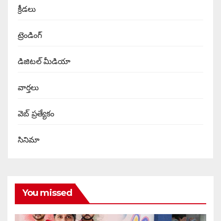
క్రీడలు
ట్రెండింగ్
డిజిటల్ మీడియా
వార్త‌లు
వెబ్ ప్రత్యేకం
సినిమా
You missed