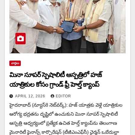
వార్త‌లు
మినా సూపర్ స్పెషాలిటీ ఆస్పత్రిలో హజ్
యాత్రికుల కోసం గ్రాండ్ ఫ్రీ హెల్త్ క్యాంప్
APRIL 12, 2026
EDITOR
హైదరాబాద్ (న్యూస్8 నెట్‌వ‌ర్క్): హజ్ యాత్రకు వెళ్లే యాత్రికుల
ఆరోగ్య భద్రతను దృష్టిలో ఉంచుకుని మినా సూపర్ స్పెషాలిటీ
ఆస్పత్రి ఆధ్వర్యంలో ప్రత్యేక ఉచిత హెల్త్ క్యాంప్‌ను తెలంగాణ
మైనారిటీ ఫైనాన్స్ కార్పొరేషన్ (టీజీఎంఎఫ్‌సీ) ఛైర్మన్ ఒబేదుల్లా