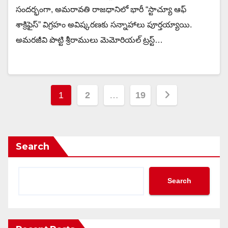
సందర్భంగా, అమరావతి రాజధానిలో భారీ “స్టాచ్యూ ఆఫ్
శాక్రిఫైస్” విగ్రహం అవిష్కరణకు సన్నాహాలు పూర్తయ్యాయి.
అమరజీవి పొట్టి శ్రీరాములు మెమోరియల్ ట్రస్ట్…
Posts
1
2
…
19
pagination
Search
Search