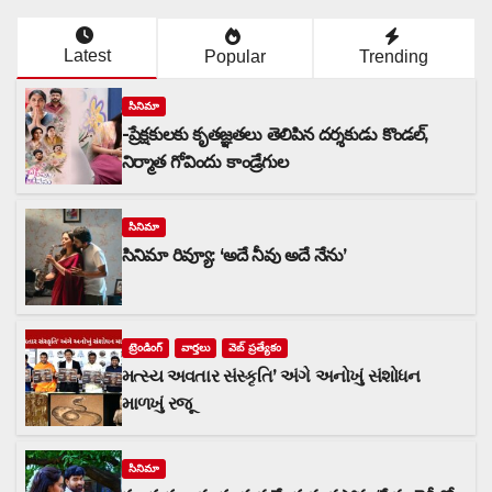
Latest
Popular
Trending
సినిమా
-ప్రేక్షకులకు కృతజ్ఞతలు తెలిపిన దర్శకుడు కొండల్,
నిర్మాత గోవిందు కాండ్రేగుల
సినిమా
సినిమా రివ్యూ: ‘అదే నీవు అదే నేను’
ట్రెండింగ్
వార్త‌లు
వెబ్ ప్రత్యేకం
મત્સ્ય અવતાર સંસ્કૃતિ’ અંગે અનોખું સંશોધન
માળખું રજૂ
సినిమా