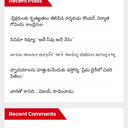
Recent Posts
-ప్రేక్షకులకు కృతజ్ఞతలు తెలిపిన దర్శకుడు కొండల్, నిర్మాత
గోవిందు కాండ్రేగుల
సినిమా రివ్యూ: ‘అదే నీవు అదే నేను’
મત્સ્ય અવતાર સંસ્કૃતિ’ અંગે અનોખું સંશોધન માળખું રજૂ
హృదయాలను హత్తుకునేందుకు వస్తోన్న ‘ప్రేమ డైరీలో చివరి
పేజీలు’
వారితో కానిది…విజయ్ సాధించాడు.
Recent Comments