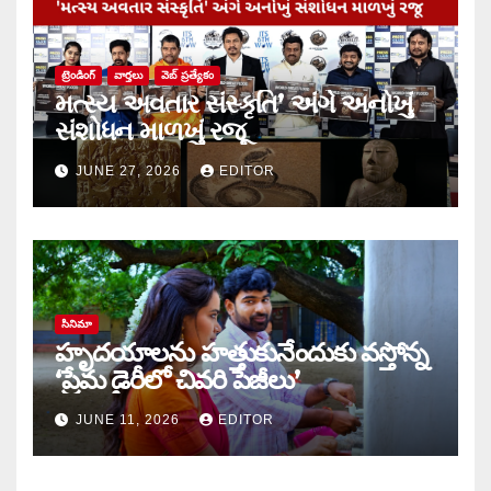
ట్రెండింగ్
వార్త‌లు
వెబ్ ప్రత్యేకం
મત્સ્ય અવતાર સંસ્કૃતિ’ અંગે અનોખું
સંશોધન માળખું રજૂ
JUNE 27, 2026
EDITOR
సినిమా
హృదయాలను హత్తుకునేందుకు వస్తోన్న
‘ప్రేమ డైరీలో చివరి పేజీలు’
JUNE 11, 2026
EDITOR