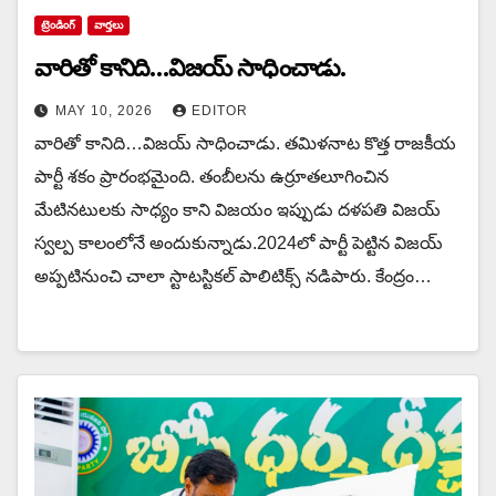
ట్రెండింగ్
వార్త‌లు
వారితో కానిది…విజయ్ సాధించాడు.
MAY 10, 2026
EDITOR
వారితో కానిది…విజయ్ సాధించాడు. త‌మిళ‌నాట కొత్త రాజ‌కీయ
పార్టీ శ‌కం ప్రారంభ‌మైంది. తంబీల‌ను ఉర్రూత‌లూగించిన
మేటిన‌టులకు సాధ్యం కాని విజ‌యం ఇప్పుడు ద‌ళ‌ప‌తి విజ‌య్
స్వ‌ల్ప కాలంలోనే అందుకున్నాడు.2024లో పార్టీ పెట్టిన విజయ్
అప్ప‌టినుంచి చాలా స్టాట‌స్టిక‌ల్ పాలిటిక్స్ న‌డిపారు. కేంద్రం…