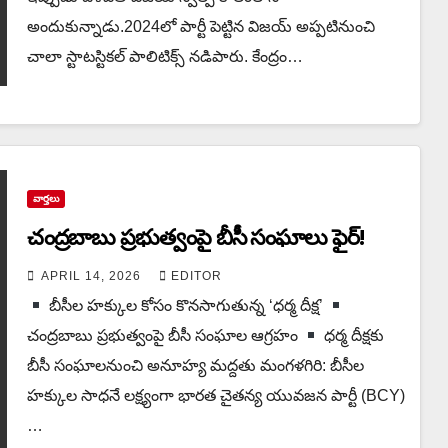
అందుకున్నాడు.2024లో పార్టీ పెట్టిన విజయ్ అప్ప‌టినుంచి
చాలా స్టాట‌స్టిక‌ల్ పాలిటిక్స్ న‌డిపారు. కేంద్రం…
వార్త‌లు
చంద్రబాబు ప్రభుత్వంపై బీసీ సంఘాలు ఫైర్!
APRIL 14, 2026
EDITOR
బీసీల హక్కుల కోసం కొన‌సాగుతున్న‌ ‘ధర్మ దీక్ష’
చంద్రబాబు ప్రభుత్వంపై బీసీ సంఘాల ఆగ్రహం
ధర్మ దీక్షకు
బీసీ సంఘాలనుంచి అనూహ్య మద్దతు మంగళగిరి: బీసీల
హక్కుల సాధనే లక్ష్యంగా భారత చైతన్య యువజన పార్టీ (BCY)
…