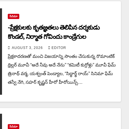
సినిమా
-ప్రేక్షకులకు కృతజ్ఞతలు తెలిపిన దర్శకుడు
కొండల్, నిర్మాత గోవిందు కాండ్రేగుల
AUGUST 3, 2026
EDITOR
ప్రేక్షకాదరణతో మంచి విజయాన్ని సొంతం చేసుకున్న రొమాంటిక్
థ్రిల్లర్ మూవీ “అదే నీవు అదే నేను” “కమిటీ కుర్రోళ్లు” మూవీ ఫేమ్
త్రినాథ్ వర్మ, యశ్వంత్ పెండ్యాల, “సిద్ధార్థ్ రాయ్” సినిమా ఫేమ్
తన్వీ నేగి, సహర్ కృష్ణన్ హీరో హీరోయిన్స్…
సినిమా