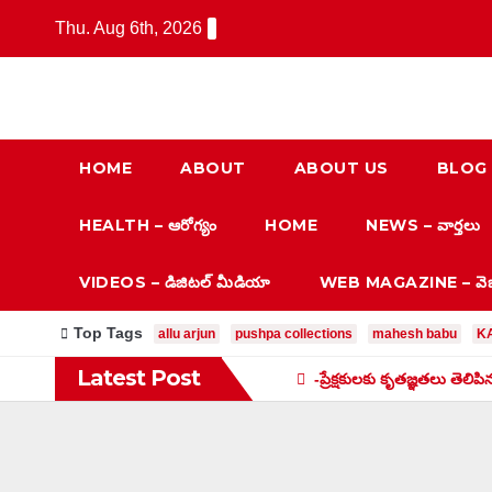
Skip
Thu. Aug 6th, 2026
to
content
HOME
ABOUT
ABOUT US
BLOG
HEALTH – ఆరోగ్యం
HOME
NEWS – వార్త‌లు
VIDEOS – డిజిటల్ మీడియా
WEB MAGAZINE – వెబ్ ప
Top Tags
allu arjun
pushpa collections
mahesh babu
K
Latest Post
-ప్రేక్షకులకు కృతజ్ఞతలు తెలిప