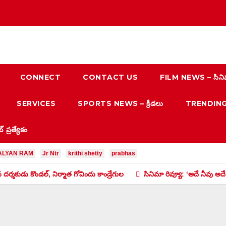
CONNECT
CONTACT US
FILM NEWS – సిని
SERVICES
SPORTS NEWS – క్రీడలు
TRENDING N
్రత్యేకం
ALYAN RAM
Jr Ntr
krithi shetty
prabhas
ిన దర్శకుడు కొండల్, నిర్మాత గోవిందు కాండ్రేగుల
సినిమా రివ్యూ: ‘అదే నీవు అదే