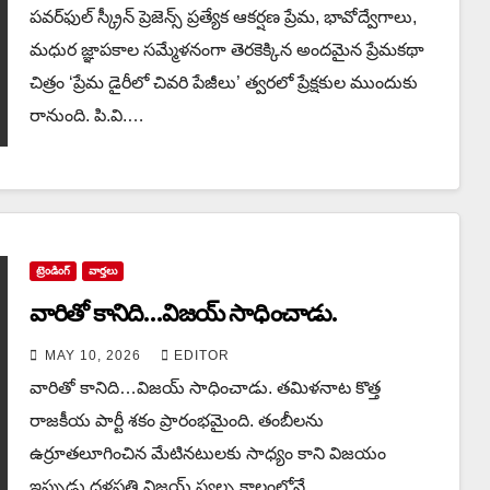
పవర్‌ఫుల్ స్క్రీన్ ప్రెజెన్స్ ప్రత్యేక ఆకర్షణ ప్రేమ, భావోద్వేగాలు,
మధుర జ్ఞాపకాల సమ్మేళనంగా తెరకెక్కిన అందమైన ప్రేమకథా
చిత్రం ‘ప్రేమ డైరీలో చివరి పేజీలు’ త్వరలో ప్రేక్షకుల ముందుకు
రానుంది. పి.వి.…
ట్రెండింగ్
వార్త‌లు
వారితో కానిది…విజయ్ సాధించాడు.
MAY 10, 2026
EDITOR
వారితో కానిది…విజయ్ సాధించాడు. త‌మిళ‌నాట కొత్త
రాజ‌కీయ పార్టీ శ‌కం ప్రారంభ‌మైంది. తంబీల‌ను
ఉర్రూత‌లూగించిన మేటిన‌టులకు సాధ్యం కాని విజ‌యం
ఇప్పుడు ద‌ళ‌ప‌తి విజ‌య్ స్వ‌ల్ప కాలంలోనే