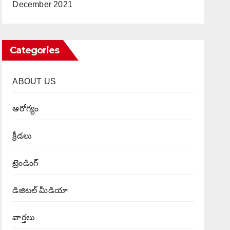
December 2021
Categories
ABOUT US
ఆరోగ్యం
క్రీడలు
ట్రెండింగ్
డిజిటల్ మీడియా
వార్త‌లు