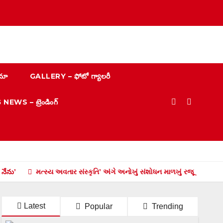
మా
GALLERY – ఫోటో గ్యాలరీ
EWS – ట్రెండింగ్
 నేను’
મત્સ્ય અવતાર સંસ્કૃતિ’ અંગે અનોખું સંશોધન માળખું રજૂ
హృద
Latest
Popular
Trending