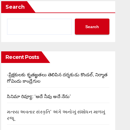
Search
Search
Recent Posts
-ప్రేక్షకులకు కృతజ్ఞతలు తెలిపిన దర్శకుడు కొండల్, నిర్మాత
గోవిందు కాండ్రేగుల
సినిమా రివ్యూ: ‘అదే నీవు అదే నేను’
મત્સ્ય અવતાર સંસ્કૃતિ’ અંગે અનોખું સંશોધન માળખું
રજૂ