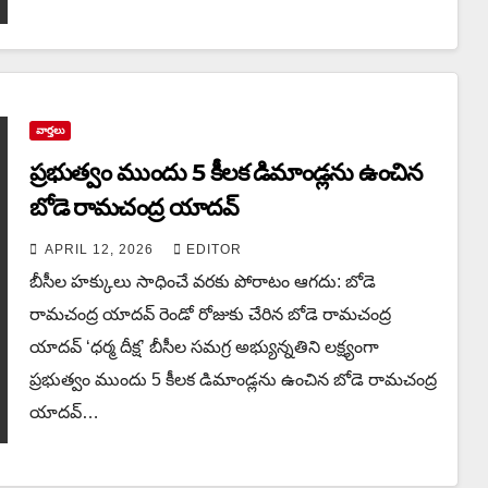
వార్త‌లు
ప్రభుత్వం ముందు 5 కీలక డిమాండ్లను ఉంచిన‌
బోడె రామచంద్ర యాదవ్
APRIL 12, 2026
EDITOR
బీసీల హక్కులు సాధించే వరకు పోరాటం ఆగదు: బోడె
రామచంద్ర యాదవ్ రెండో రోజుకు చేరిన బోడె రామచంద్ర
యాదవ్ ‘ధర్మ దీక్ష’ బీసీల సమగ్ర అభ్యున్నతిని లక్ష్యంగా
ప్రభుత్వం ముందు 5 కీలక డిమాండ్లను ఉంచిన‌ బోడె రామచంద్ర
యాదవ్…