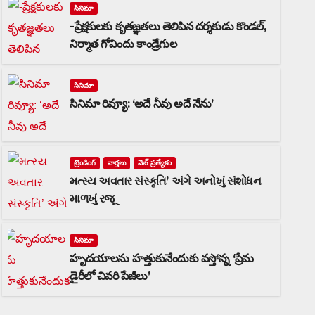
సినిమా
-ప్రేక్షకులకు కృతజ్ఞతలు తెలిపిన దర్శకుడు కొండల్,
నిర్మాత గోవిందు కాండ్రేగుల
సినిమా
సినిమా రివ్యూ: ‘అదే నీవు అదే నేను’
ట్రెండింగ్
వార్త‌లు
వెబ్ ప్రత్యేకం
મત્સ્ય અવતાર સંસ્કૃતિ’ અંગે અનોખું સંશોધન
માળખું રજૂ
సినిమా
హృదయాలను హత్తుకునేందుకు వస్తోన్న ‘ప్రేమ
డైరీలో చివరి పేజీలు’