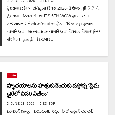
JUNE 27, 2026
EDITOR
હૈદરાબાદ: વિશ્વ ઇતિહાસ દિવસ 2026ની ઉજવણી નિમિત્તે,
હૈદરાબાદ સ્થિત સંસ્થા ITS 6TH WOW દ્વારા ‘જય
મત્સ્યાવતાર કેમ્પેઇન’ના બેનર હેઠળ “વિશ્વ મહાપ્રલય
નાગરિકતા – મત્સ્યાવતાર નાગરિકતા” વિષયક વિચારપ્રેરક
સંશોધન પ્રસ્તુતિ હૈદરાબાદ…
సినిమా
హృదయాలను హత్తుకునేందుకు వస్తోన్న ‘ప్రేమ
డైరీలో చివరి పేజీలు’
JUNE 11, 2026
EDITOR
షూటింగ్ పూర్తి… విడుదలకు సిద్ధం! హీరో అర్జున్ యాదవ్