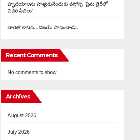
హృదయాలను హత్తుకునేందుకు వస్తోన్న ‘ప్రేమ డైరీలో
చివరి పేజీలు’
వారితో కానిది…విజయ్ సాధించాడు.
Recent Comments
No comments to show.
Archives
August 2026
July 2026