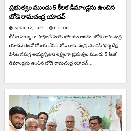
ప్రభుత్వం ముందు 5 కీలక డిమాండ్లను ఉంచిన‌
బోడె రామచంద్ర యాదవ్
APRIL 12, 2026
EDITOR
బీసీల హక్కులు సాధించే వరకు పోరాటం ఆగదు: బోడె రామచంద్ర
యాదవ్ రెండో రోజుకు చేరిన బోడె రామచంద్ర యాదవ్ ‘ధర్మ దీక్ష’
బీసీల సమగ్ర అభ్యున్నతిని లక్ష్యంగా ప్రభుత్వం ముందు 5 కీలక
డిమాండ్లను ఉంచిన‌ బోడె రామచంద్ర యాదవ్…