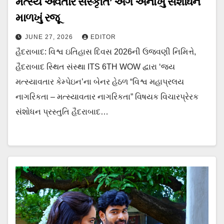
મત્સ્ય અવતાર સંસ્કૃતિ’ અંગે અનોખું સંશોધન
માળખું રજૂ
JUNE 27, 2026
EDITOR
હૈદરાબાદ: વિશ્વ ઇતિહાસ દિવસ 2026ની ઉજવણી નિમિત્તે,
હૈદરાબાદ સ્થિત સંસ્થા ITS 6TH WOW દ્વારા ‘જય
મત્સ્યાવતાર કેમ્પેઇન’ના બેનર હેઠળ “વિશ્વ મહાપ્રલય
નાગરિકતા – મત્સ્યાવતાર નાગરિકતા” વિષયક વિચારપ્રેરક
સંશોધન પ્રસ્તુતિ હૈદરાબાદ…