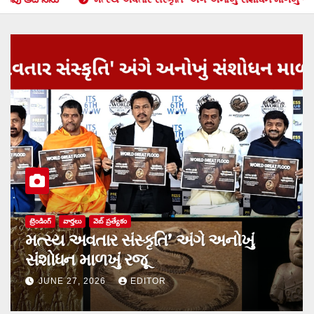
సినిమా
హృదయాలను హత్తుకునేందుకు వస్తోన్న
‘ప్రేమ డైరీలో చివరి పేజీలు’
JUNE 11, 2026
EDITOR