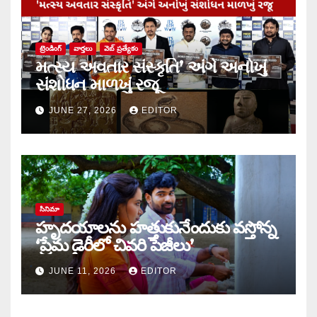
ట్రెండింగ్
వార్త‌లు
వెబ్ ప్రత్యేకం
મત્સ્ય અવતાર સંસ્કૃતિ’ અંગે અનોખું
સંશોધન માળખું રજૂ
JUNE 27, 2026
EDITOR
సినిమా
హృదయాలను హత్తుకునేందుకు వస్తోన్న
‘ప్రేమ డైరీలో చివరి పేజీలు’
JUNE 11, 2026
EDITOR