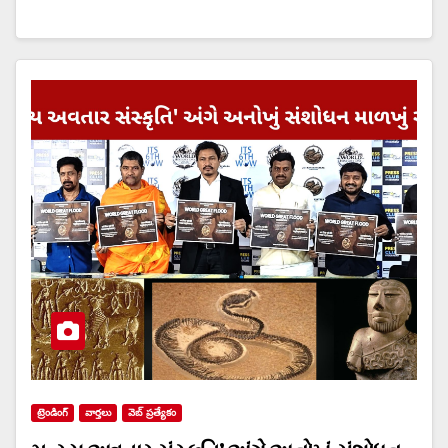
ట్రెండింగ్
వార్త‌లు
వెబ్ ప్రత్యేకం