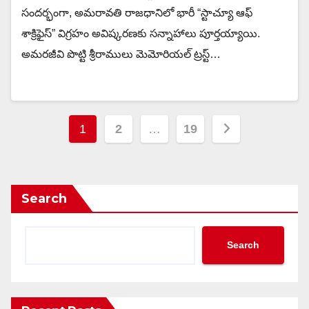
సందర్భంగా, అమరావతి రాజధానిలో భారీ “స్టాచ్యూ ఆఫ్
శాక్రిఫైస్” విగ్రహం అవిష్కరణకు సన్నాహాలు పూర్తయ్యాయి.
అమరజీవి పొట్టి శ్రీరాములు మెమోరియల్ ట్రస్ట్…
Posts
1
2
…
19
pagination
Search
Search