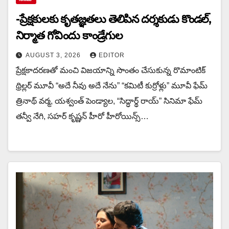
-ప్రేక్షకులకు కృతజ్ఞతలు తెలిపిన దర్శకుడు కొండల్,
నిర్మాత గోవిందు కాండ్రేగుల
AUGUST 3, 2026
EDITOR
ప్రేక్షకాదరణతో మంచి విజయాన్ని సొంతం చేసుకున్న రొమాంటిక్
థ్రిల్లర్ మూవీ “అదే నీవు అదే నేను” “కమిటీ కుర్రోళ్లు” మూవీ ఫేమ్
త్రినాథ్ వర్మ, యశ్వంత్ పెండ్యాల, “సిద్ధార్థ్ రాయ్” సినిమా ఫేమ్
తన్వీ నేగి, సహర్ కృష్ణన్ హీరో హీరోయిన్స్…