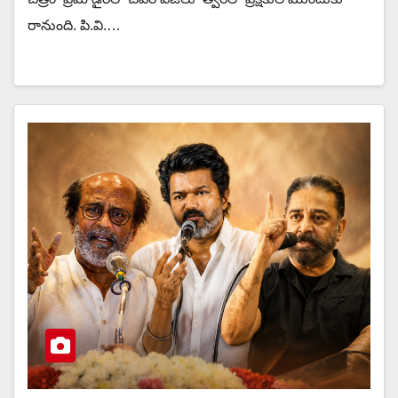
రానుంది. పి.వి.…