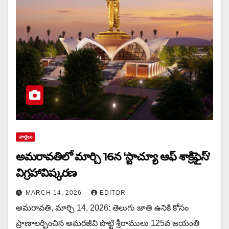
వార్త‌లు
అమరావతిలో మార్చి 16న‌ ‘స్టాచ్యూ ఆఫ్ శాక్రిఫైస్’
విగ్రహావిష్కరణ
MARCH 14, 2026
EDITOR
అమరావతి, మార్చి 14, 2026: తెలుగు జాతి ఉనికి కోసం
ప్రాణాలర్పించిన అమరజీవి పొట్టి శ్రీరాములు 125వ జయంతి