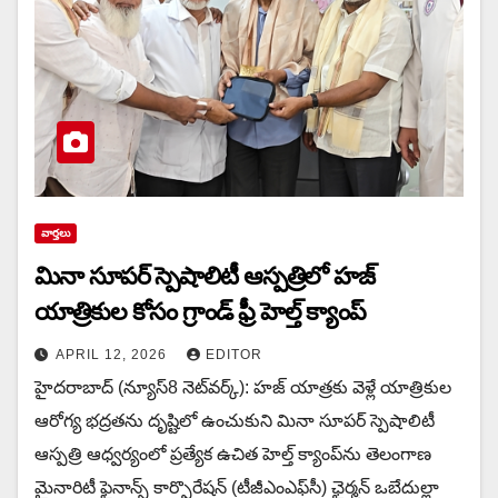
వార్త‌లు
మినా సూపర్ స్పెషాలిటీ ఆస్పత్రిలో హజ్
యాత్రికుల కోసం గ్రాండ్ ఫ్రీ హెల్త్ క్యాంప్
APRIL 12, 2026
EDITOR
హైదరాబాద్ (న్యూస్8 నెట్‌వ‌ర్క్): హజ్ యాత్రకు వెళ్లే యాత్రికుల
ఆరోగ్య భద్రతను దృష్టిలో ఉంచుకుని మినా సూపర్ స్పెషాలిటీ
ఆస్పత్రి ఆధ్వర్యంలో ప్రత్యేక ఉచిత హెల్త్ క్యాంప్‌ను తెలంగాణ
మైనారిటీ ఫైనాన్స్ కార్పొరేషన్ (టీజీఎంఎఫ్‌సీ) ఛైర్మన్ ఒబేదుల్లా