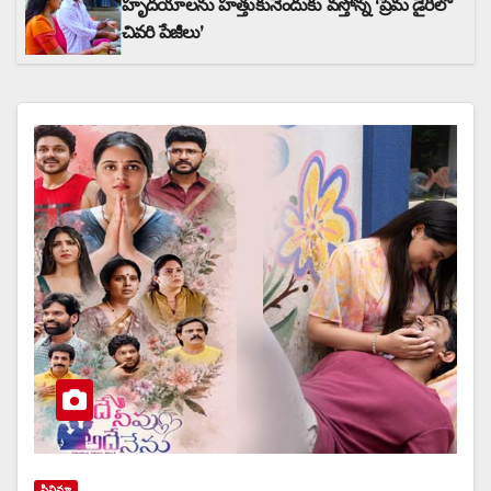
హృదయాలను హత్తుకునేందుకు వస్తోన్న ‘ప్రేమ డైరీలో
చివరి పేజీలు’
సినిమా