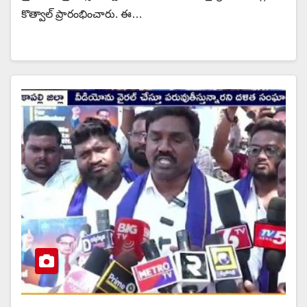
కొత్వాల్ ప్రారంభించారు. ఈ…