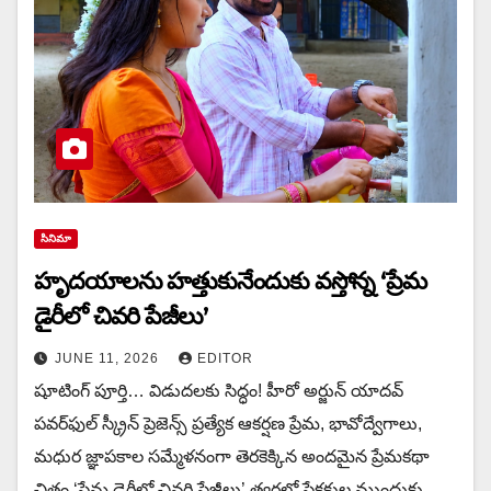
సినిమా
హృదయాలను హత్తుకునేందుకు వస్తోన్న ‘ప్రేమ
డైరీలో చివరి పేజీలు’
JUNE 11, 2026
EDITOR
షూటింగ్ పూర్తి… విడుదలకు సిద్ధం! హీరో అర్జున్ యాదవ్
పవర్‌ఫుల్ స్క్రీన్ ప్రెజెన్స్ ప్రత్యేక ఆకర్షణ ప్రేమ, భావోద్వేగాలు,
మధుర జ్ఞాపకాల సమ్మేళనంగా తెరకెక్కిన అందమైన ప్రేమకథా
చిత్రం ‘ప్రేమ డైరీలో చివరి పేజీలు’ త్వరలో ప్రేక్షకుల ముందుకు