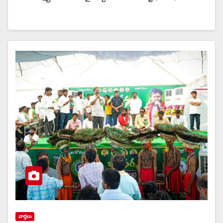
వార్త‌లు