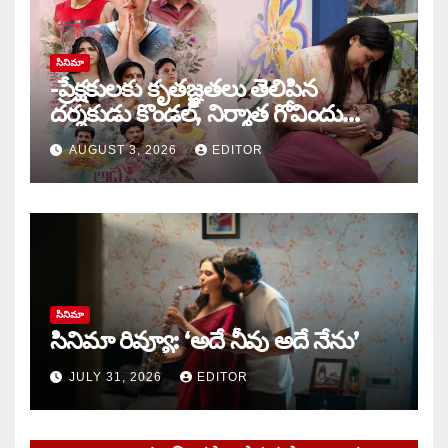
సినిమా
-ప్రేక్షకులకు కృతజ్ఞతలు తెలిపిన
దర్శకుడు కొండల్, నిర్మాత గోవిందు
కాండ్రేగుల
AUGUST 3, 2026
EDITOR
సినిమా
సినిమా రివ్యూ: ‘అదే నీవు అదే నేను’
JULY 31, 2026
EDITOR