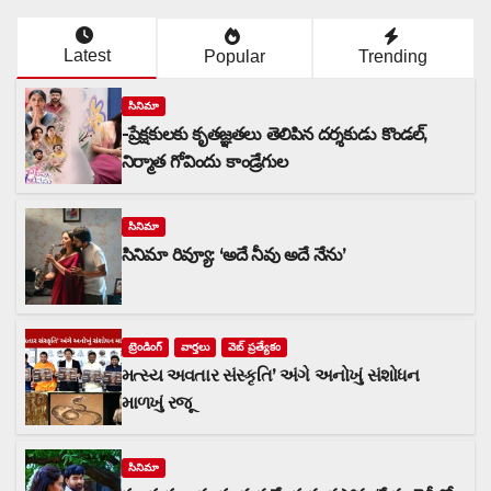
Latest
Popular
Trending
సినిమా
-ప్రేక్షకులకు కృతజ్ఞతలు తెలిపిన దర్శకుడు కొండల్,
నిర్మాత గోవిందు కాండ్రేగుల
సినిమా
సినిమా రివ్యూ: ‘అదే నీవు అదే నేను’
ట్రెండింగ్
వార్త‌లు
వెబ్ ప్రత్యేకం
મત્સ્ય અવતાર સંસ્કૃતિ’ અંગે અનોખું સંશોધન
માળખું રજૂ
సినిమా