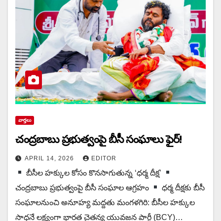
వార్త‌లు
చంద్రబాబు ప్రభుత్వంపై బీసీ సంఘాలు ఫైర్!
APRIL 14, 2026
EDITOR
బీసీల హక్కుల కోసం కొన‌సాగుతున్న‌ ‘ధర్మ దీక్ష’
చంద్రబాబు ప్రభుత్వంపై బీసీ సంఘాల ఆగ్రహం
ధర్మ దీక్షకు బీసీ
సంఘాలనుంచి అనూహ్య మద్దతు మంగళగిరి: బీసీల హక్కుల
సాధనే లక్ష్యంగా భారత చైతన్య యువజన పార్టీ (BCY)…