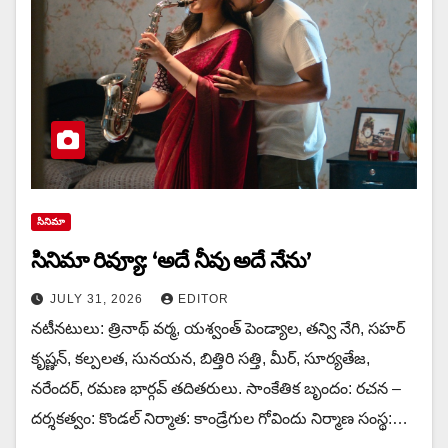
సినిమా
సినిమా రివ్యూ: ‘అదే నీవు అదే నేను’
JULY 31, 2026
EDITOR
నటీనటులు: త్రినాథ్ వర్మ, యశ్వంత్ పెండ్యాల, తన్వి నేగి, సహర్
కృష్ణన్, కల్పలత, సునయన, బిత్తిరి సత్తి, మీర్, సూర్యతేజ,
నరేందర్, రమణ భార్గవ్ తదితరులు. సాంకేతిక బృందం: రచన –
దర్శకత్వం: కొండల్ నిర్మాత: కాండ్రేగుల గోవిందు నిర్మాణ సంస్థ:…