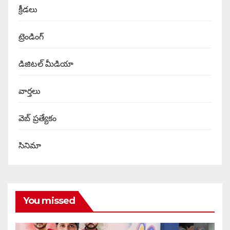
క్రీడలు
ట్రెండింగ్
డిజిటల్ మీడియా
వార్త‌లు
వెబ్ ప్రత్యేకం
సినిమా
You missed