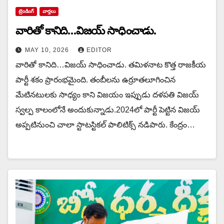
ట్రెండింగ్
వార్త‌లు
వారితో కానిది…విజయ్ సాధించాడు.
MAY 10, 2026
EDITOR
వారితో కానిది…విజయ్ సాధించాడు. త‌మిళ‌నాట కొత్త రాజ‌కీయ
పార్టీ శ‌కం ప్రారంభ‌మైంది. తంబీల‌ను ఉర్రూత‌లూగించిన
మేటిన‌టులకు సాధ్యం కాని విజ‌యం ఇప్పుడు ద‌ళ‌ప‌తి విజ‌య్
స్వ‌ల్ప కాలంలోనే అందుకున్నాడు.2024లో పార్టీ పెట్టిన విజయ్
అప్ప‌టినుంచి చాలా స్టాట‌స్టిక‌ల్ పాలిటిక్స్ న‌డిపారు. కేంద్రం…