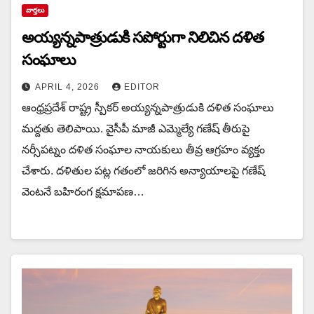
వార్త‌లు
అయ్య‌న్న‌పాత్రుడుకి స‌పోర్టుగా నిలిచిన‌ ద‌ళిత
సంఘాలు
APRIL 4, 2026
EDITOR
ఆంధ్ర‌ప్ర‌దేశ్ రాష్ట్ర‌ స్పీక‌ర్ అయ్య‌న్న‌పాత్రుడుకి ద‌ళిత సంఘాలు
మ‌ద్ద‌తు తెలిపాయి. వైసీపీ మాజీ ఎమ్మెల్యే గణేష్ తీరుపై
నర్సీపట్నం దళిత సంఘాల నాయకులు తీవ్ర ఆగ్రహం వ్యక్తం
చేశారు. దళితుల పట్ల గతంలో జరిగిన అన్యాయాలపై గణేష్
వెంటనే బహిరంగ క్షమాపణ…