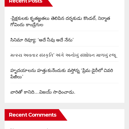
Recent Posts
-ప్రేక్షకులకు కృతజ్ఞతలు తెలిపిన దర్శకుడు కొండల్, నిర్మాత
గోవిందు కాండ్రేగుల
సినిమా రివ్యూ: ‘అదే నీవు అదే నేను’
મત્સ્ય અવતાર સંસ્કૃતિ’ અંગે અનોખું સંશોધન માળખું રજૂ
హృదయాలను హత్తుకునేందుకు వస్తోన్న ‘ప్రేమ డైరీలో చివరి
పేజీలు’
వారితో కానిది…విజయ్ సాధించాడు.
Recent Comments