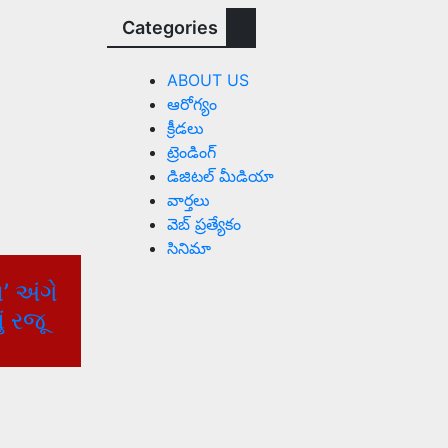
Categories
ABOUT US
ఆరోగ్యం
క్రీడలు
ట్రెండింగ్
డిజిటల్ మీడియా
వార్త‌లు
వెబ్ ప్రత్యేకం
సినిమా
’ અંગે
ં રજૂ