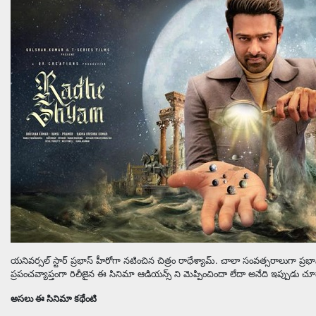
యనివర్సల్ స్టార్ ప్రభాస్ హీరోగా నటించిన చిత్రం రాధేశ్యామ్. చాలా సంవత్సరాలుగా ప్రభాస
ప్రపంచవ్యాప్తంగా రిలీజైన ఈ సినిమా ఆడియన్స్ ని మెప్పించిందా లేదా అనేది ఇప్పుడు చూద్
అసలు ఈ సినిమా కథేంటి