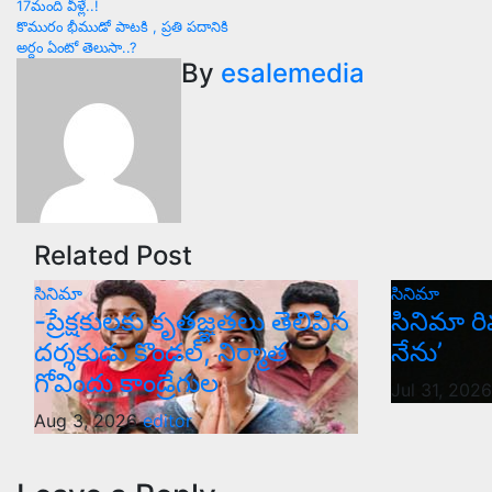
17మంది వీళ్లే..!
కొమురం భీముడో పాటకి , ప్రతి పదానికి
అర్ధం ఏంటో తెలుసా..?
By
esalemedia
Related Post
సినిమా
సినిమా
-ప్రేక్షకులకు కృతజ్ఞతలు తెలిపిన
సినిమా రి
దర్శకుడు కొండల్, నిర్మాత
నేను’
గోవిందు కాండ్రేగుల
Jul 31, 202
Aug 3, 2026
editor