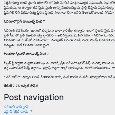
విక్రమాధిత్య అంటే ప్రభాస్ యూరోప్ లో పేరు మోసిన హస్తసాముద్రిక నిపుణుడు. పెద్ద జోతి
ప్రేమిచడం, ఆ తర్వాత తన ప్రేమ ప్రయాణాన్ని మొదలుపెట్టడం స్టార్ట్ చేస్తాడు విక్రమాధిత్య
ప్రేమగీతే లేని విక్రమాధిత్య ప్రేరణ ప్రేమని పొందాడా లేదా అనేది తెలుసుకోవాలంటే సినిమా
సినిమాలో ప్లస్ పాయింట్స్ ఏంటి ?
సినిమాకి కథ కీలకం. ఇందులో దర్శకుడు చాలా క్లారిటీగా ఉన్నాడు. అలాగే ప్రభాస్ స్టైల్, పూజాహెగ
ప్రతి సీన్ లో ప్రతి విజువల్ ఎక్స్ ట్రాడనరీగా అనిపిస్తుంది. మేకింగ్ పరంగా సినిమా సూపర్. అద
సినిమాని ఒక రేంజ్ లో చూపించాయి. మ్యూజిక్ పరంగా చూస్తే రెండు సాంగ్స్ సినిమాకి హైలెట
అద్భుతం. అదే సినిమాని నిలబెట్టింది.
సినిమాలో మైనస్ పాయింట్స్ ఏంటి ?
స్క్రీన్ ప్లే కొద్దిగా మెల్లగా అనిపిస్తుంది. అలాగే, ప్రేమలో ఎమోషనల్ సీన్స్ మరిన్ని 
తగ్గ ఎమోషనల్ సీన్స్ తగ్గాయి. ఫస్టాఫ్ కొద్దిగా ల్యాగ్ అనిపిస్తుంది. అలాగే జగపతిబాబు, భాగ
ఓవర్ ఆల్ గా చెప్పాలి అంటే చేతిరాతలు కాదు, మన రాతని మనమే మార్చుకోవాలి అనే విధ
రేటింగ్ 2.75 అవుట్ హాఫ్ 5
Post navigation
బిగ్ బాస్ నాన్ స్టాప్
ఫస్ట్ డే సీక్రెట్ రూమ్..?