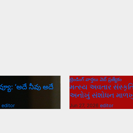
ట్రెండింగ్
వార్త‌లు
వెబ్ ప్రత్యేకం
వ్యూ: ‘అదే నీవు అదే
મત્સ્ય અવતાર સંસ્કૃતિ
અનોખું સંશોધન માળખુ
6
editor
Jun 27, 2026
editor