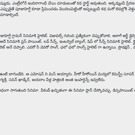
ష్యుడు. ఎంట్రీలోనే ఇందిరాగాంధీ చేయి చూడంటంతో కథ స్టార్ట్ అవుతుంది. అక్కడ్నుంచీ ప్రేరణ
. ఎప్పుడైతే పూజాహెగ్ధే కూడా ప్రేమించడం మొదలుపెట్టిందో అప్పట్నుంచీ కథ మరో లెవల్లోకి వెళ్
 చూడాల్సిందే.
్దే గ్లామర్ సినిమాకి హైలెట్. విజువల్స్ గురించి ప్రత్యేకంగా చెప్పుకోవాలి. అలాగే ఆర్డ్ డైరెక్ట
ే సినిమాకి ప్లస్ పాయింట్. లవ్ సీన్స్, ఇంటర్వెల్ బ్యాంగ్, షిప్ లో సీన్స్ సినిమాకి హైలెట్. క్ల
్ అనే చెప్పాలి. ఎవరో నీ వెవరో సాంగ్, ఛలో ఛలో సాంగ్స్ హైలెట్ గా ఉన్నాయి. ప్రొడక్షన్ , 
రాసుకుని ఉంటే బాగుండేది. ఆ ఎమోషన్ ని మిస్ అయ్యారు. హీరో హీరోయిన్ మద్యలో కెమిస్ట్రీ సూపర
్యశ్రీ, సచిన్ ఖాడ్కేర్, జయరాం వీళ్ల పాత్రలకి అంత ఇంపార్టెన్స్ ఇవ్వలేదు.
ంగా సాగుతుంది సినిమా. వీకండ్ ఖచ్చితంగా ఈ సినిమా ప్లాన్ చేస్కోవచ్చు. డిస్సపాయింట్