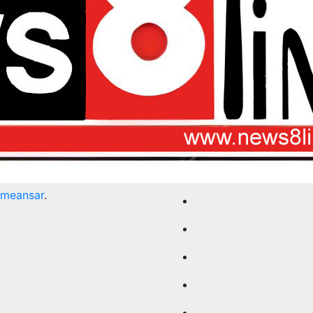
meansar
.