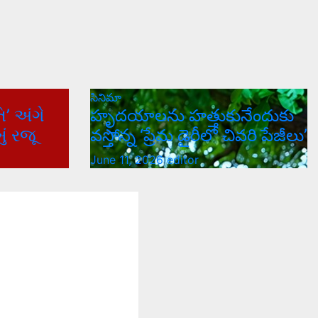
సినిమా
િ’ અંગે
హృదయాలను హత్తుకునేందుకు
ં રજૂ
వస్తోన్న ‘ప్రేమ డైరీలో చివరి పేజీలు’
June 11, 2026
editor