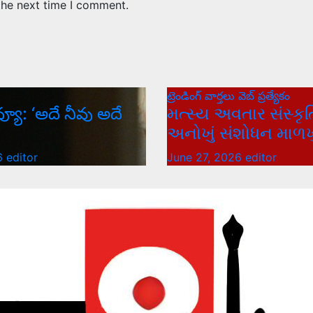
the next time I comment.
ట్రెండింగ్
వార్త‌లు
వెబ్ ప్రత్యేకం
వ్యూ: ‘అదే నీవు అదే
મત્સ્ય અવતાર સંસ્કૃત
અનોખું સંશોધન માળખુ
26
editor
June 27, 2026
editor