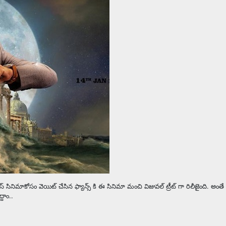
్ సినిమాకోసం వెయిట్ చేసిన ఫ్యాన్స్ కి ఈ సినిమా మంచి విజువల్ ట్రీట్ గా రిలీజైంది. అంతే గ
దాం..