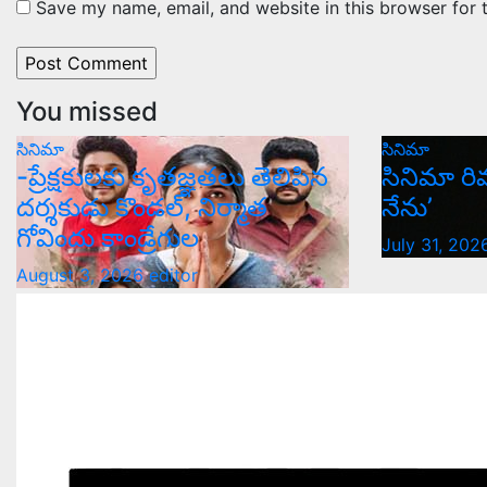
Save my name, email, and website in this browser for 
You missed
సినిమా
సినిమా
-ప్రేక్షకులకు కృతజ్ఞతలు తెలిపిన
సినిమా రి
దర్శకుడు కొండల్, నిర్మాత
నేను’
గోవిందు కాండ్రేగుల
July 31, 20
August 3, 2026
editor