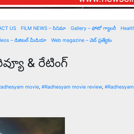
ACT US
FILM NEWS – సినిమా
Gallery – ఫోటో గ్యాలరీ
Health
deos – డిజిటల్ మీడియా
Web magazine – వెబ్ ప్రత్యేకం
ివ్యూ & రేటింగ్
Radhesyam movie
,
#Radhesyam movie review
,
#Radhesyam