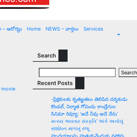
 – ఆరోగ్యం
Home
NEWS – వార్త‌లు
Services
Search
Search
Recent Posts
 movie
-ప్రేక్షకులకు కృతజ్ఞతలు తెలిపిన దర్శకుడు
కొండల్, నిర్మాత గోవిందు కాండ్రేగుల
సినిమా రివ్యూ: ‘అదే నీవు అదే నేను’
મત્સ્ય અવતાર સંસ્કૃતિ’ અંગે અનોખું
સંશોધન માળખું રજૂ
హృదయాలను హత్తుకునేందుకు వస్తోన్న