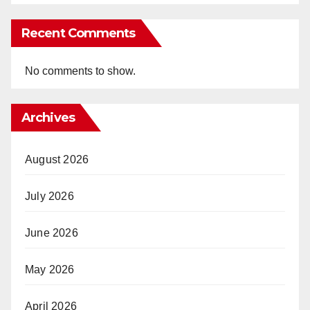
Recent Comments
No comments to show.
Archives
August 2026
July 2026
June 2026
May 2026
April 2026