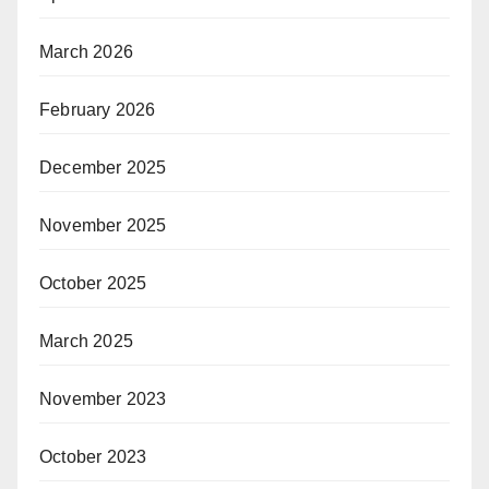
March 2026
February 2026
December 2025
November 2025
October 2025
March 2025
November 2023
October 2023