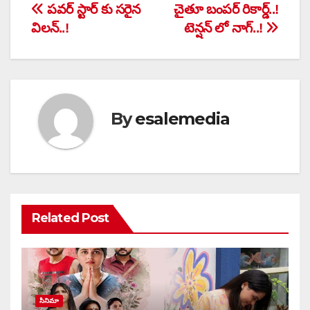
Post
పవర్ స్టార్ కు సరైన
చైతూ బంపర్ రికార్డ్..!
విలన్..!
టెన్షన్ లో నాగ్..!
navigation
By
esalemedia
Related Post
సినిమా