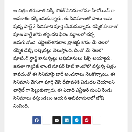
ఆ చిత్రం తరువాత విక్కీ కౌశల్ సినిమాలోనూ హీరోయిన్ గా
అవకాశం దక్కించుకున్నారు. ఈ సినిమాలతో పాటు ఆమె
పుష్ప పార్ట్ 2 సినిమాని పూర్తి చేయనున్నారు. రష్మిక హవాతో
పూజ హెగ్డే జోరు తగ్గిందని ఫిలిం వర్గాలలో చర్చ
జరుగుతోంది. ఎన్టీఆర్-కొరటాల ప్రాజెక్టు కోసం మే నెలలో
రష్మిక డేట్స్ ఇచ్చినట్లు తెలుస్తోంది. దీంతో మే నెలలో
షూటింగ్ స్టార్ట్ కానున్నట్లు అభిమానులు ఫిక్స్ అయ్యారు.
జనతా గ్యారేజ్ లాంటి సూపర్ హిట్ కాంబోలో వస్తున్న చిత్రం
కావడంతో ఈ సినిమాపై భారీ అంచనాలు నెలకొన్నాయి. ఈ
సినిమాని వేగంగా పూర్తి చేసి దీపావళికి విడుదల చేయాలని
టార్గెట్ గా పెట్టుకున్నారు. ఈ ఏడాది ఎన్టీఆర్ నుంచి రెండు
సినిమాలు వస్తుండటం ఆయన అభిమానులలో జోష్
నింపింది.