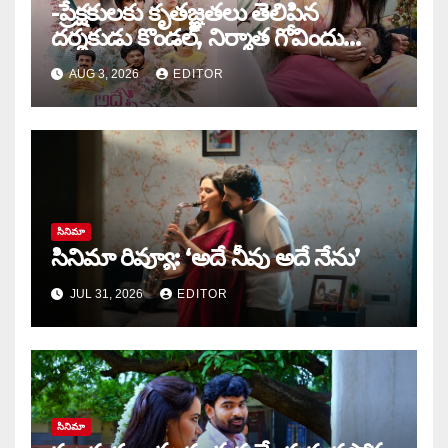
-ప్రేక్షకులకు కృతజ్ఞతలు తెలిపిన
దర్శకుడు కొండల్, నిర్మాత గోవిందు
కాండ్రేగుల
AUG 3, 2026
EDITOR
సినిమా
సినిమా రివ్యూ: ‘అదే నీవు అదే నేను’
JUL 31, 2026
EDITOR
సినిమా