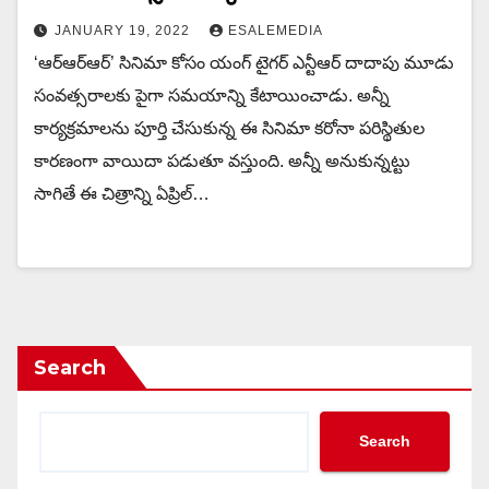
JANUARY 19, 2022
ESALEMEDIA
‘ఆర్ఆర్ఆర్’ సినిమా కోసం యంగ్ టైగర్ ఎన్టీఆర్ దాదాపు మూడు
సంవత్సరాలకు పైగా సమయాన్ని కేటాయించాడు. అన్నీ
కార్యక్రమాలను పూర్తి చేసుకున్న ఈ సినిమా కరోనా పరిస్థితుల
కారణంగా వాయిదా పడుతూ వస్తుంది. అన్నీ అనుకున్నట్టు
సాగితే ఈ చిత్రాన్ని ఏప్రిల్…
Search
Search