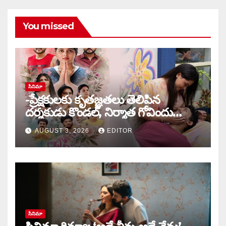
You missed
సినిమా
-ప్రేక్షకులకు కృతజ్ఞతలు తెలిపిన
దర్శకుడు కొండల్, నిర్మాత గోవిందు
కాండ్రేగుల
AUGUST 3, 2026
EDITOR
సినిమా