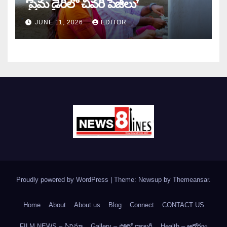
‘ప్రేమ డైరీలో చివరి పేజీలు’
JUNE 11, 2026
EDITOR
Proudly powered by WordPress
|
Theme: Newsup by
Themeansar
.
Home
About
About us
Blog
Connect
CONTACT US
FILM NEWS – సినిమా
Gallery – ఫోటో గ్యాలరీ
Health – ఆరోగ్యం