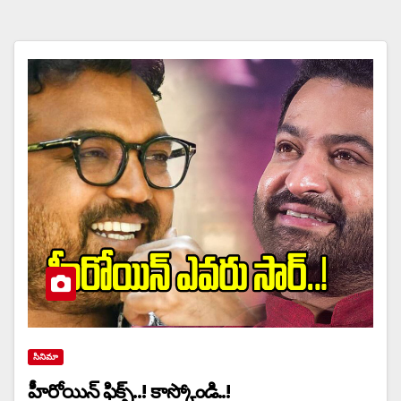
సినిమా
హీరోయిన్ ఫిక్స్..! కాస్కోండి..!