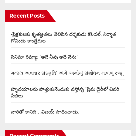
Recent Posts
-ప్రేక్షకులకు కృతజ్ఞతలు తెలిపిన దర్శకుడు కొండల్, నిర్మాత
గోవిందు కాండ్రేగుల
సినిమా రివ్యూ: ‘అదే నీవు అదే నేను’
મત્સ્ય અવતાર સંસ્કૃતિ’ અંગે અનોખું સંશોધન માળખું રજૂ
హృదయాలను హత్తుకునేందుకు వస్తోన్న ‘ప్రేమ డైరీలో చివరి
పేజీలు’
వారితో కానిది…విజయ్ సాధించాడు.
Recent Comments