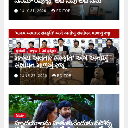
సినిమా రివ్యూ: ‘అదే నీవు అదే నేను’
JULY 31, 2026
EDITOR
ట్రెండింగ్
వార్త‌లు
వెబ్ ప్రత్యేకం
મત્સ્ય અવતાર સંસ્કૃતિ’ અંગે અનોખું
સંશોધન માળખું રજૂ
JUNE 27, 2026
EDITOR
సినిమా
హృదయాలను హత్తుకునేందుకు వస్తోన్న