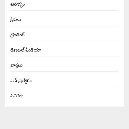
ఆరోగ్యం
క్రీడలు
ట్రెండింగ్
డిజిటల్ మీడియా
వార్త‌లు
వెబ్ ప్రత్యేకం
సినిమా