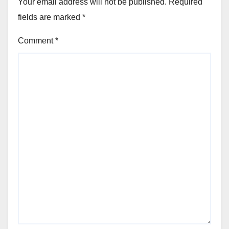
Your email address will not be published.
Required
fields are marked
*
Comment
*