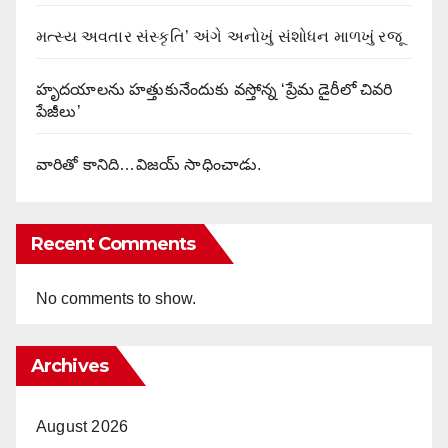
મત્સ્ય અવતાર સંસ્કૃતિ’ અંગે અનોખું સંશોધન માળખું રજૂ
హృదయాలను హత్తుకునేందుకు వస్తోన్న ‘ప్రేమ డైరీలో చివరి
పేజీలు’
వారితో కానిది…విజయ్ సాధించాడు.
Recent Comments
No comments to show.
Archives
August 2026