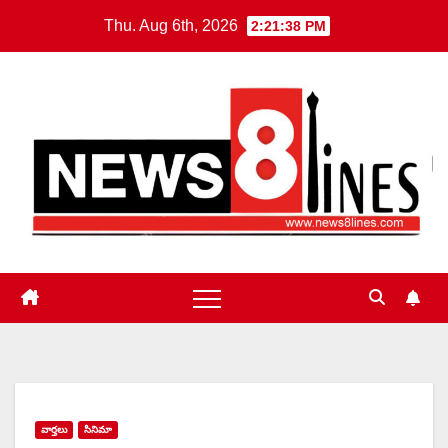
Skip
Thu. Aug 6th, 2026
2:21:39 PM
to
content
వార్త‌లు
సినిమా