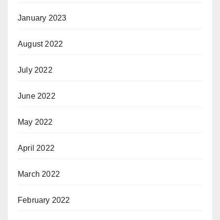
January 2023
August 2022
July 2022
June 2022
May 2022
April 2022
March 2022
February 2022