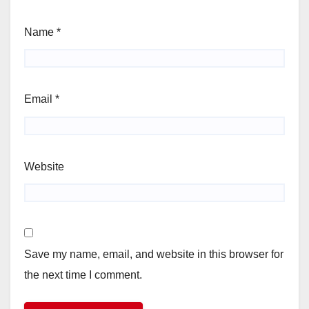
Name
*
Email
*
Website
Save my name, email, and website in this browser for
the next time I comment.