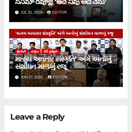
సినిమా రివ్యూ: ‘అదే నీవు అదే నేను’
JUL 31, 2026
EDITOR
ట్రెండింగ్
వార్త‌లు
వెబ్ ప్రత్యేకం
મત્સ્ય અવતાર સંસ્કૃતિ’ અંગે અનોખું
સંશોધન માળખું રજૂ
JUN 27, 2026
EDITOR
Leave a Reply