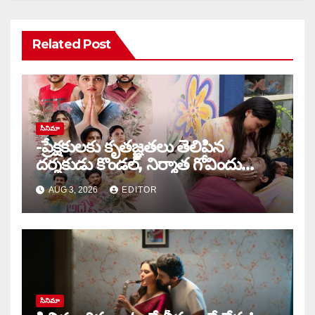
Related Post
సినిమా
-ప్రేక్షకులకు కృతజ్ఞతలు తెలిపిన
దర్శకుడు కొండల్, నిర్మాత గోవిందు
కాండ్రేగుల
AUG 3, 2026
EDITOR
సినిమా