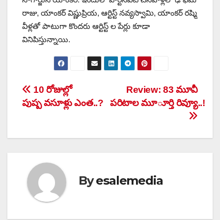
రాజు, యాంకర్ విష్ణుప్రియ, ఆర్టిస్ట్ నవ్యస్వామి, యాంకర్ రష్మి
వీళ్లతో పాటుగా కొందరు ఆర్టిస్ట్ ల పేర్లు కూడా
వినిపిస్తున్నాయి.
Post
10 రోజుల్లో
Review: 83 మూవీ
పుష్ప వసూళ్లు ఎంత..?
పరిటాల మూర్తి రివ్యూ..!
navigation
By
esalemedia