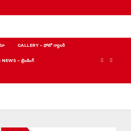
మా
GALLERY – ఫోటో గ్యాలరీ
EWS – ట్రెండింగ్