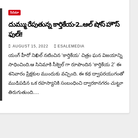
సినిమా
దుమ్ము రేపుతున్న కార్తికేయ-2..ఆల్ షోస్ హౌస్
ఫుల్!!
AUGUST 15, 2022
ESALEMEDIA
యంగ్ హీరో నిఖిల్ నటించిన ‘కార్తికేయ’ చిత్రం ఘన విజయాన్ని
సాధించింది.ఆ సినిమాకి సీక్వెల్ గా రూపొందిన ‘కార్తికేయ 2’ ఈ
శనివారం ప్రేక్షకుల ముందుకు వచ్చింది. ఈ కథ ద్వాపరయుగంతో
ముడిపడిన ఒక రహస్యానికి సంబంధించి ద్వారకానగరం చుట్టూ
తిరుగుతుంది.…