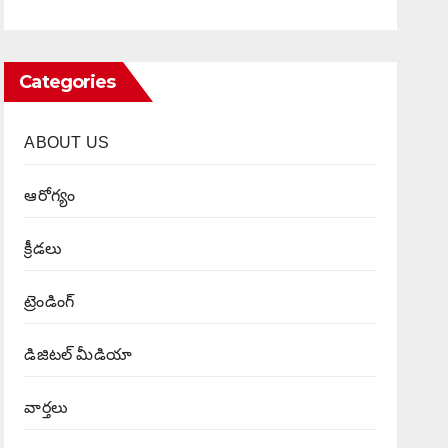
Categories
ABOUT US
ఆరోగ్యం
క్రీడలు
ట్రెండింగ్
డిజిటల్ మీడియా
వార్త‌లు