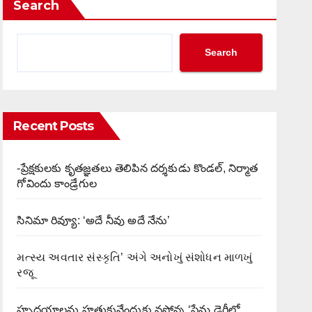
Search
Search
Recent Posts
-ప్రేక్షకులకు కృతజ్ఞతలు తెలిపిన దర్శకుడు కొండల్, నిర్మాత
గోవిందు కాండ్రేగుల
సినిమా రివ్యూ: ‘అదే నీవు అదే నేను’
મત્સ્ય અવતાર સંસ્કૃતિ’ અંગે અનોખું સંશોધન માળખું
રજૂ
హృదయాలను హత్తుకునేందుకు వస్తోన్న ‘ప్రేమ డైరీలో