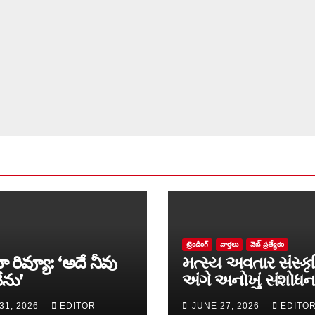
ట్రెండింగ్
వార్త‌లు
వెబ్ ప్రత్యేకం
ా రివ్యూ: ‘అదే నీవు
મત્સ્ય અવતાર સંસ્કૃ
ేను’
અંગે અનોખું સંશોધન
માળખું રજૂ
31, 2026
EDITOR
JUNE 27, 2026
EDITO