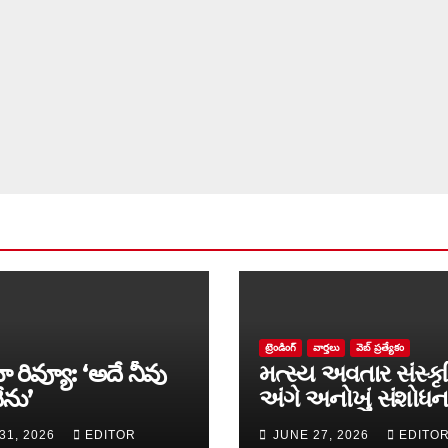
ట్రెండింగ్
వార్త‌లు
వెబ్ ప్రత్యేకం
ా రివ్యూ: ‘అదే నీవు
મત્સ્ય અવતાર સંસ્કૃ
ేను’
અંગે અનોખું સંશોધન
માળખું રજૂ
31, 2026
EDITOR
JUNE 27, 2026
EDITO