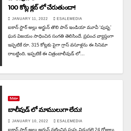
100 కోట్ల క్లబ్ లో చేరుతుందా!
JANUARY 11, 2022
ESALEMEDIA
ఐకాన్ స్టార్ అల్లు అర్జున్ తొలి పాన్ ఇండియా మూవీ ‘పుష్ప’
ఘన విజయం సాధించిన సంగతి తెలిసిందే. ప్రపంచ వ్యాప్తంగా
ఇప్పటికే రూ. 315 కోట్లకు పైగా గ్రాస్ వసూళ్లను ఈ సినిమా
రాబట్టింది. ఇప్పటికే ఈ చిత్రంబాలీవుడ్ లో…
సినిమా
బాలీవుడ్ లో మాములుగా లేదు!
JANUARY 10, 2022
ESALEMEDIA
ఐకాన్ స్టార్ అల్లు అర్జున్ నటించిన పుష్ప విడుదలై 24 రోజులు