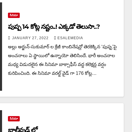
సినిమా
పుష్ప 14 కోట్ల నష్టం..! ఎక్కడో తెలుసా..?
JANUARY 27, 2022
ESALEMEDIA
అల్లు అర్జున్-సుకుమార్ ల క్రేజీ కాంబినేషన్లో తెరకెక్కిన ‘పుష్ప’పై
అంచనాలు ఏ స్థాయిలో ఉన్నాయో తెలిసిందే. భారీ అంచనాల
మధ్య విడుదలైన ఈ సినిమా బాక్సాఫీస్ వద్ద కలెక్షన్ల వర్షం
కురిపించింది. ఈ సినిమా వరల్డ్ వైడ్ గా 176 కోట్ల…
సినిమా
బాలీవుడ్ లో