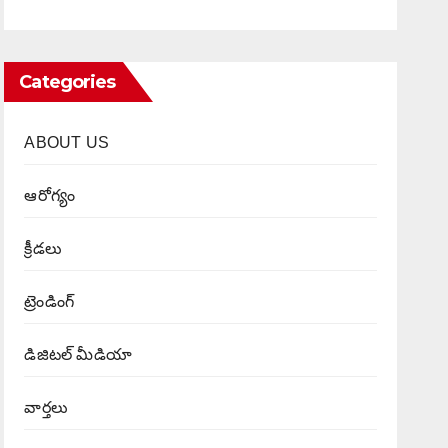
Categories
ABOUT US
ఆరోగ్యం
క్రీడలు
ట్రెండింగ్
డిజిటల్ మీడియా
వార్త‌లు