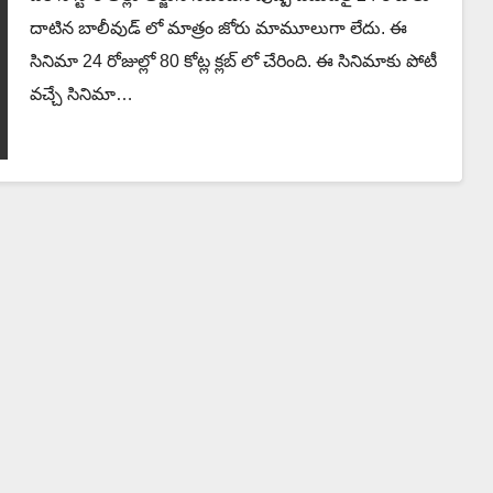
దాటిన బాలీవుడ్ లో మాత్రం జోరు మామూలుగా లేదు. ఈ
సినిమా 24 రోజుల్లో 80 కోట్ల క్లబ్ లో చేరింది. ఈ సినిమాకు పోటీ
వచ్చే సినిమా…