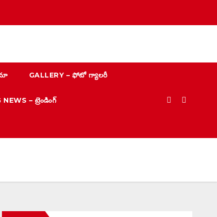
మా
GALLERY – ఫోటో గ్యాలరీ
EWS – ట్రెండింగ్