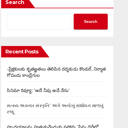
Search
Search
Recent Posts
-ప్రేక్షకులకు కృతజ్ఞతలు తెలిపిన దర్శకుడు కొండల్, నిర్మాత
గోవిందు కాండ్రేగుల
సినిమా రివ్యూ: ‘అదే నీవు అదే నేను’
મત્સ્ય અવતાર સંસ્કૃતિ’ અંગે અનોખું સંશોધન માળખું
રજૂ
హృదయాలను హత్తుకునేందుకు వస్తోన్న ‘ప్రేమ డైరీలో