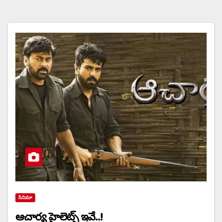
సినిమా
ఆచార్య హైలెట్స్ ఇవే..!