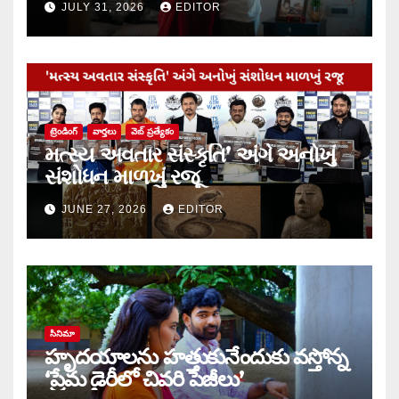
JULY 31, 2026
EDITOR
ట్రెండింగ్
వార్త‌లు
వెబ్ ప్రత్యేకం
મત્સ્ય અવતાર સંસ્કૃતિ’ અંગે અનોખું
સંશોધન માળખું રજૂ
JUNE 27, 2026
EDITOR
సినిమా
హృదయాలను హత్తుకునేందుకు వస్తోన్న
‘ప్రేమ డైరీలో చివరి పేజీలు’