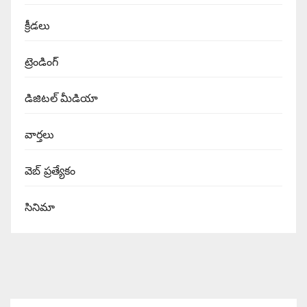
క్రీడలు
ట్రెండింగ్
డిజిటల్ మీడియా
వార్త‌లు
వెబ్ ప్రత్యేకం
సినిమా