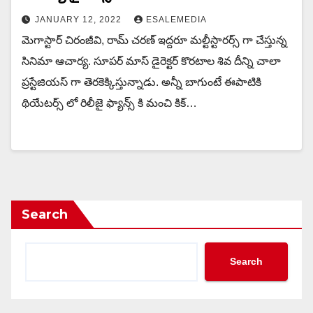
JANUARY 12, 2022
ESALEMEDIA
మెగాస్టార్ చిరంజీవి, రామ్ చరణ్ ఇద్దరూ మల్టీస్టారర్స్ గా చేస్తున్న
సినిమా ఆచార్య. సూపర్ మాస్ డైరెక్టర్ కొరటాల శివ దీన్ని చాలా
ప్రస్టేజియస్ గా తెరకెక్కిస్తున్నాడు. అన్నీ బాగుంటే ఈపాటికి
థియేటర్స్ లో రిలీజై ఫ్యాన్స్ కి మంచి కిక్…
Search
Search