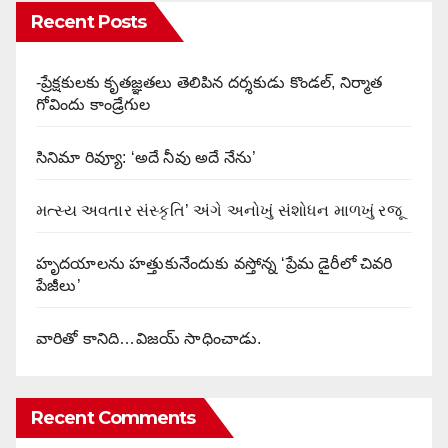
Recent Posts
-ప్రేక్షకులకు కృతజ్ఞతలు తెలిపిన దర్శకుడు కొండల్, నిర్మాత
గోవిందు కాండ్రేగుల
సినిమా రివ్యూ: ‘అదే నీవు అదే నేను’
મત્સ્ય અવતાર સંસ્કૃતિ’ અંગે અનોખું સંશોધન માળખું રજૂ
హృదయాలను హత్తుకునేందుకు వస్తోన్న ‘ప్రేమ డైరీలో చివరి
పేజీలు’
వారితో కానిది…విజయ్ సాధించాడు.
Recent Comments