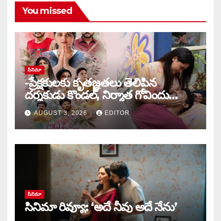
You missed
సినిమా
-ప్రేక్షకులకు కృతజ్ఞతలు తెలిపిన
దర్శకుడు కొండల్, నిర్మాత గోవిందు
కాండ్రేగుల
AUGUST 3, 2026
EDITOR
సినిమా
సినిమా రివ్యూ: ‘అదే నీవు అదే నేను’