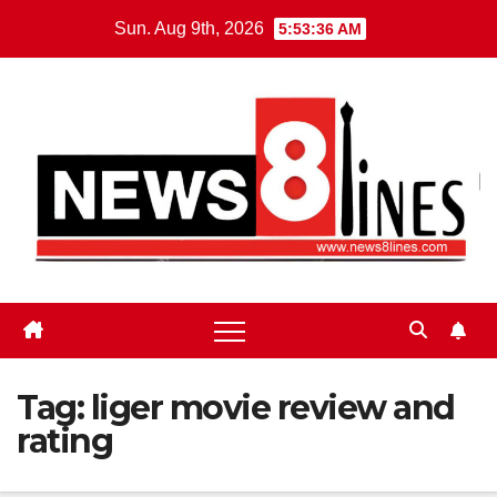
Skip
Sun. Aug 9th, 2026
5:53:37 AM
to
content
Tag:
liger movie review and
rating