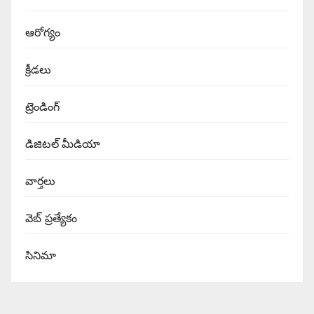
ఆరోగ్యం
క్రీడలు
ట్రెండింగ్
డిజిటల్ మీడియా
వార్త‌లు
వెబ్ ప్రత్యేకం
సినిమా