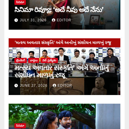
సినిమా
సినిమా రివ్యూ: ‘అదే నీవు అదే నేను’
JULY 31, 2026
EDITOR
ట్రెండింగ్
వార్త‌లు
వెబ్ ప్రత్యేకం
મત્સ્ય અવતાર સંસ્કૃતિ’ અંગે અનોખું
સંશોધન માળખું રજૂ
JUNE 27, 2026
EDITOR
సినిమా