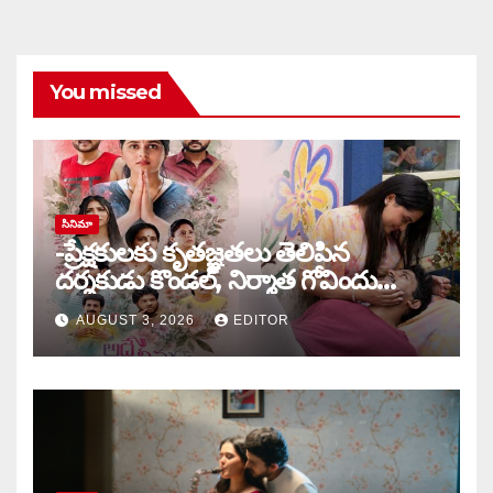
You missed
సినిమా
-ప్రేక్షకులకు కృతజ్ఞతలు తెలిపిన
దర్శకుడు కొండల్, నిర్మాత గోవిందు
కాండ్రేగుల
AUGUST 3, 2026
EDITOR