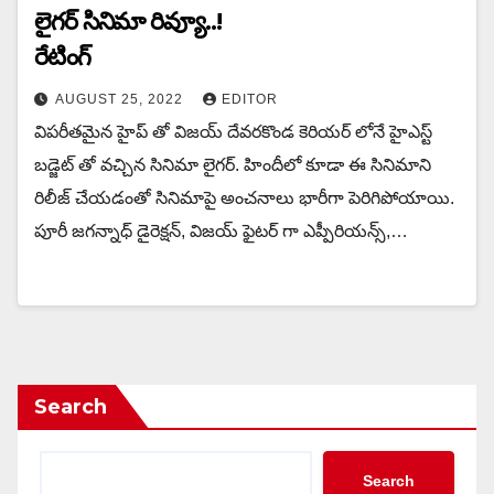
లైగర్ సినిమా రివ్యూ..!
రేటింగ్
AUGUST 25, 2022
EDITOR
విపరీతమైన హైప్ తో విజయ్ దేవరకొండ కెరియర్ లోనే హైఎస్ట్
బడ్జెట్ తో వచ్చిన సినిమా లైగర్. హిందీలో కూడా ఈ సినిమాని
రిలీజ్ చేయడంతో సినిమాపై అంచనాలు భారీగా పెరిగిపోయాయి.
పూరీ జగన్నాధ్ డైరెక్షన్, విజయ్ ఫైటర్ గా ఎప్పీరియన్స్,…
Search
Search