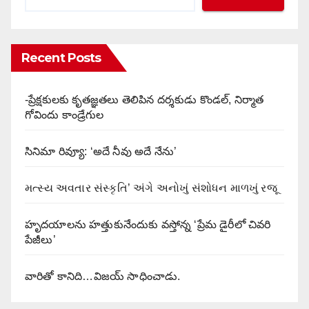
Recent Posts
-ప్రేక్షకులకు కృతజ్ఞతలు తెలిపిన దర్శకుడు కొండల్, నిర్మాత
గోవిందు కాండ్రేగుల
సినిమా రివ్యూ: ‘అదే నీవు అదే నేను’
મત્સ્ય અવતાર સંસ્કૃતિ’ અંગે અનોખું સંશોધન માળખું રજૂ
హృదయాలను హత్తుకునేందుకు వస్తోన్న ‘ప్రేమ డైరీలో చివరి
పేజీలు’
వారితో కానిది…విజయ్ సాధించాడు.