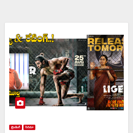
ట్రెండింగ్
సినిమా