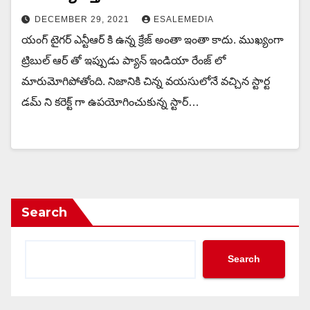
DECEMBER 29, 2021
ESALEMEDIA
యంగ్ టైగర్ ఎన్టీఆర్ కి ఉన్న క్రేజ్ అంతా ఇంతా కాదు. ముఖ్యంగా
ట్రిబుల్ ఆర్ తో ఇప్పుడు ప్యాన్ ఇండియా రేంజ్ లో
మారుమోగిపోతోంది. నిజానికి చిన్న వయసులోనే వచ్చిన స్టార్ట
డమ్ ని కరెక్ట్ గా ఉపయోగించుకున్న స్టార్…
Search
Search