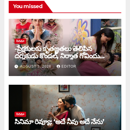
You missed
సినిమా
-ప్రేక్షకులకు కృతజ్ఞతలు తెలిపిన
దర్శకుడు కొండల్, నిర్మాత గోవిందు
కాండ్రేగుల
AUGUST 3, 2026
EDITOR
సినిమా
సినిమా రివ్యూ: ‘అదే నీవు అదే నేను’