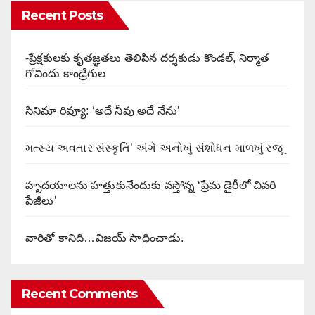
Recent Posts
-ప్రేక్షకులకు కృతజ్ఞతలు తెలిపిన దర్శకుడు కొండల్, నిర్మాత
గోవిందు కాండ్రేగుల
సినిమా రివ్యూ: ‘అదే నీవు అదే నేను’
મત્સ્ય અવતાર સંસ્કૃતિ’ અંગે અનોખું સંશોધન માળખું રજૂ
హృదయాలను హత్తుకునేందుకు వస్తోన్న ‘ప్రేమ డైరీలో చివరి
పేజీలు’
వారితో కానిది…విజయ్ సాధించాడు.
Recent Comments