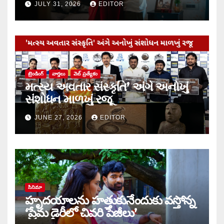
JULY 31, 2026
EDITOR
ట్రెండింగ్
వార్త‌లు
వెబ్ ప్రత్యేకం
મત્સ્ય અવતાર સંસ્કૃતિ’ અંગે અનોખું
સંશોધન માળખું રજૂ
JUNE 27, 2026
EDITOR
సినిమా
హృదయాలను హత్తుకునేందుకు వస్తోన్న
‘ప్రేమ డైరీలో చివరి పేజీలు’