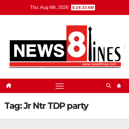
Skip
Thu. Aug 6th, 2026
6:24:24 AM
to
content
Tag:
Jr Ntr TDP party