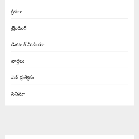
క్రీడలు
ట్రెండింగ్
డిజిటల్ మీడియా
వార్త‌లు
వెబ్ ప్రత్యేకం
సినిమా