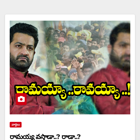
వార్త‌లు
రామయ్య వస్తాడా..? రాడా..?