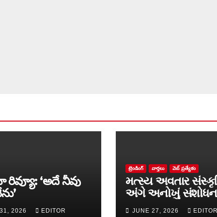
ట్రెండింగ్
వార్త‌లు
వెబ్ ప్రత్యేకం
ా రివ్యూ: ‘అదే నీవు
મત્સ્ય અવતાર સંસ્કૃ
ేను’
અંગે અનોખું સંશોધન
માળખું રજૂ
31, 2026
EDITOR
JUNE 27, 2026
EDITO