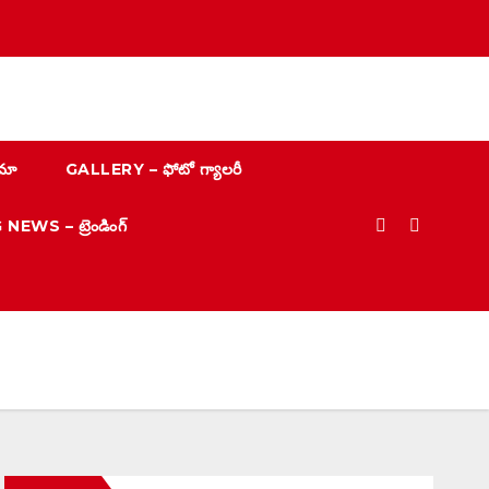
మా
GALLERY – ఫోటో గ్యాలరీ
EWS – ట్రెండింగ్