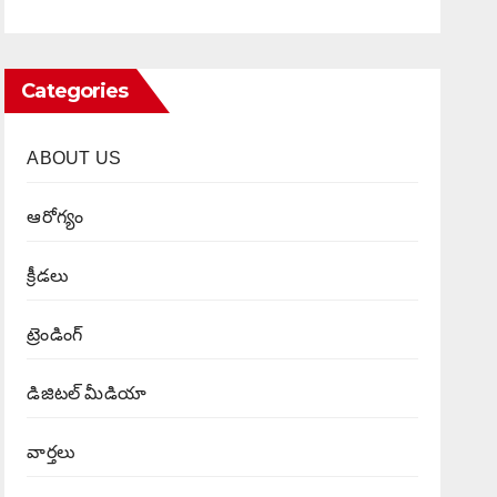
Categories
ABOUT US
ఆరోగ్యం
క్రీడలు
ట్రెండింగ్
డిజిటల్ మీడియా
వార్త‌లు