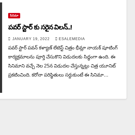
సినిమా
పవర్ స్టార్ కు సరైన విలన్..!
JANUARY 19, 2022
ESALEMEDIA
పవర్ స్టార్ పవన్ కళ్యాణ్ లేటెస్ట్ చిత్రం భీమ్లా నాయక్ షూటింగ్
కార్యక్రమాలను పూర్తి చేసుకొని విడుదలకు సిద్ధంగా ఉంది. ఈ
సినిమాని వచ్చే నెల 25న విడుదల చేస్తున్నట్లు చిత్ర యూనిట్
ప్రకటించింది. కరోనా పరిస్థితులు సర్దుకుంటే ఈ సినిమా…