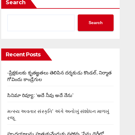
Search
Search
Recent Posts
-ప్రేక్షకులకు కృతజ్ఞతలు తెలిపిన దర్శకుడు కొండల్, నిర్మాత
గోవిందు కాండ్రేగుల
సినిమా రివ్యూ: ‘అదే నీవు అదే నేను’
મત્સ્ય અવતાર સંસ્કૃતિ’ અંગે અનોખું સંશોધન માળખું
રજૂ
హృదయాలను హత్తుకునేందుకు వస్తోన్న ‘ప్రేమ డైరీలో