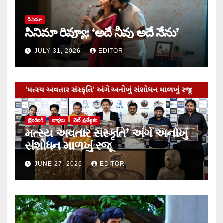
సినిమా
సినిమా రివ్యూ: ‘అదే నీవు అదే నేను’
JULY 31, 2026
EDITOR
ట్రెండింగ్
వార్త‌లు
వెబ్ ప్రత్యేకం
મત્સ્ય અવતાર સંસ્કૃતિ’ અંગે અનોખું
સંશોધન માળખું રજૂ
JUNE 27, 2026
EDITOR