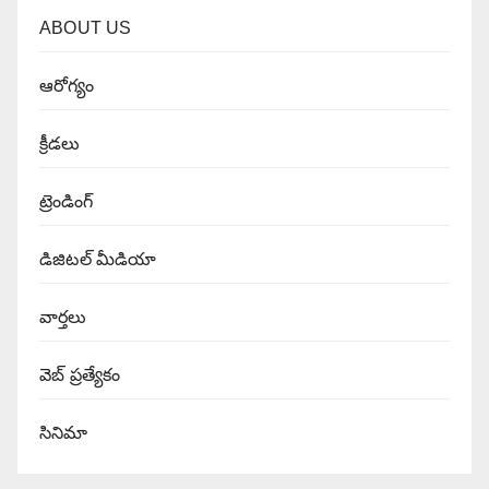
ABOUT US
ఆరోగ్యం
క్రీడలు
ట్రెండింగ్
డిజిటల్ మీడియా
వార్త‌లు
వెబ్ ప్రత్యేకం
సినిమా