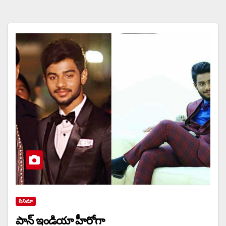
సినిమా
పాన్ ఇండియా హీరోగా