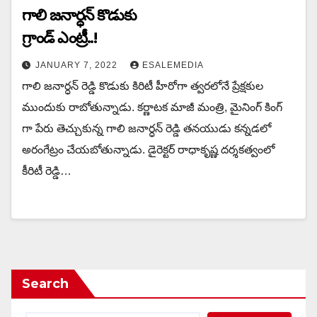
గాలి జనార్ధన్ కొడుకు
గ్రాండ్ ఎంట్రీ..!
JANUARY 7, 2022
ESALEMEDIA
గాలి జనార్ధన్ రెడ్డి కొడుకు కిరిటీ హీరోగా త్వరలోనే ప్రేక్షకుల
ముందుకు రాబోతున్నాడు. కర్ణాటక మాజీ మంత్రి, మైనింగ్ కింగ్
గా పేరు తెచ్చుకున్న గాలి జనార్ధన్ రెడ్డి తనయుడు కన్నడలో
అరంగేట్రం చేయబోతున్నాడు. డైరెక్టర్ రాధాకృష్ణ దర్శకత్వంలో
కీరిటీ రెడ్డి…
Search