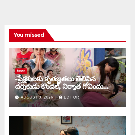
You missed
సినిమా
-ప్రేక్షకులకు కృతజ్ఞతలు తెలిపిన
దర్శకుడు కొండల్, నిర్మాత గోవిందు
కాండ్రేగుల
AUGUST 3, 2026
EDITOR