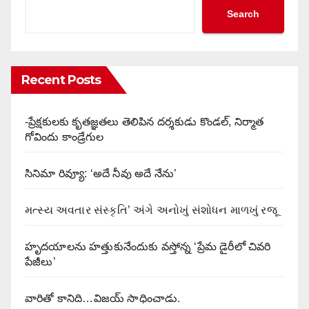
Search
Recent Posts
-ప్రేక్షకులకు కృతజ్ఞతలు తెలిపిన దర్శకుడు కొండల్, నిర్మాత
గోవిందు కాండ్రేగుల
సినిమా రివ్యూ: ‘అదే నీవు అదే నేను’
મત્સ્ય અવતાર સંસ્કૃતિ’ અંગે અનોખું સંશોધન માળખું રજૂ
హృదయాలను హత్తుకునేందుకు వస్తోన్న ‘ప్రేమ డైరీలో చివరి
పేజీలు’
వారితో కానిది…విజయ్ సాధించాడు.