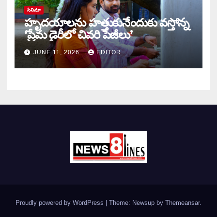
సినిమా
హృదయాలను హత్తుకునేందుకు వస్తోన్న
‘ప్రేమ డైరీలో చివరి పేజీలు’
JUNE 11, 2026
EDITOR
Proudly powered by WordPress
|
Theme: Newsup by
Themeansar
.