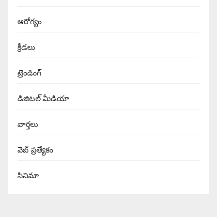
ఆరోగ్యం
క్రీడలు
ట్రెండింగ్
డిజిటల్ మీడియా
వార్త‌లు
వెబ్ ప్రత్యేకం
సినిమా