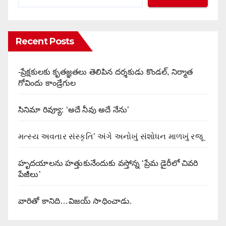
Recent Posts
-ప్రేక్షకులకు కృతజ్ఞతలు తెలిపిన దర్శకుడు కొండల్, నిర్మాత
గోవిందు కాండ్రేగుల
సినిమా రివ్యూ: ‘అదే నీవు అదే నేను’
મત્સ્ય અવતાર સંસ્કૃતિ’ અંગે અનોખું સંશોધન માળખું રજૂ
హృదయాలను హత్తుకునేందుకు వస్తోన్న ‘ప్రేమ డైరీలో చివరి
పేజీలు’
వారితో కానిది…విజయ్ సాధించాడు.