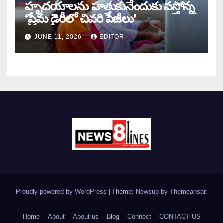
హృదయాలను హత్తుకునేందుకు వస్తోన్న
‘ప్రేమ డైరీలో చివరి పేజీలు’
JUNE 11, 2026
EDITOR
Proudly powered by WordPress
|
Theme: Newsup by
Themeansar
.
Home
About
About us
Blog
Connect
CONTACT US