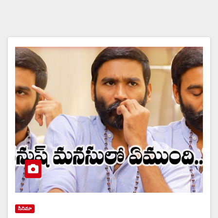
సినిమా