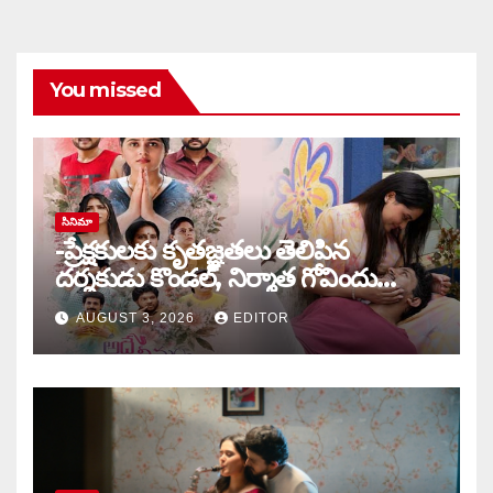
You missed
సినిమా
-ప్రేక్షకులకు కృతజ్ఞతలు తెలిపిన
దర్శకుడు కొండల్, నిర్మాత గోవిందు
కాండ్రేగుల
AUGUST 3, 2026
EDITOR