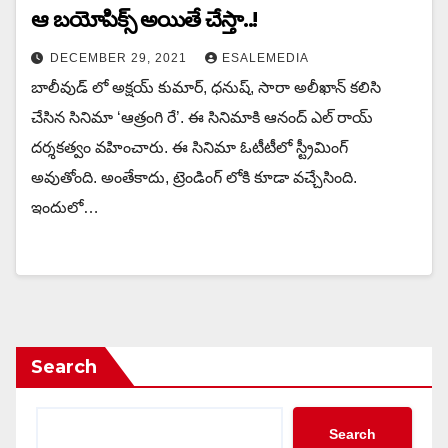
ఆ బయోపిక్స్ అయితే చేస్తా..!
DECEMBER 29, 2021
ESALEMEDIA
బాలీవుడ్ లో అక్షయ్‌ కుమార్, ధనుష్, సారా అలీఖాన్‌ కలిసి
చేసిన సినిమా ‘ఆత్రంగి రే’. ఈ సినిమాకి ఆనంద్‌ ఎల్‌ రాయ్‌
దర్శకత్వం వహించారు. ఈ సినిమా ఓటీటీలో స్ట్రీమింగ్
అవుతోంది. అంతేకాదు, ట్రెండింగ్ లోకి కూడా వచ్చేసింది.
ఇందులో…
Search
Search