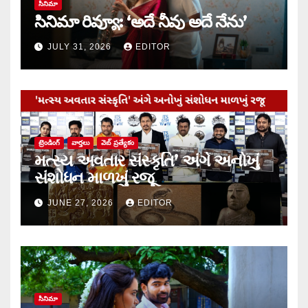
సినిమా
సినిమా రివ్యూ: ‘అదే నీవు అదే నేను’
JULY 31, 2026
EDITOR
ట్రెండింగ్
వార్త‌లు
వెబ్ ప్రత్యేకం
મત્સ્ય અવતાર સંસ્કૃતિ’ અંગે અનોખું
સંશોધન માળખું રજૂ
JUNE 27, 2026
EDITOR
సినిమా