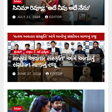
సినిమా
సినిమా రివ్యూ: ‘అదే నీవు అదే నేను’
JULY 31, 2026
EDITOR
ట్రెండింగ్
వార్త‌లు
వెబ్ ప్రత్యేకం
મત્સ્ય અવતાર સંસ્કૃતિ’ અંગે અનોખું
સંશોધન માળખું રજૂ
JUNE 27, 2026
EDITOR
సినిమా