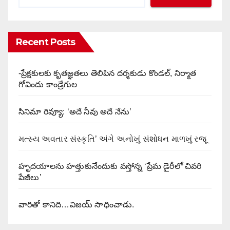
Recent Posts
-ప్రేక్షకులకు కృతజ్ఞతలు తెలిపిన దర్శకుడు కొండల్, నిర్మాత
గోవిందు కాండ్రేగుల
సినిమా రివ్యూ: ‘అదే నీవు అదే నేను’
મત્સ્ય અવતાર સંસ્કૃતિ’ અંગે અનોખું સંશોધન માળખું રજૂ
హృదయాలను హత్తుకునేందుకు వస్తోన్న ‘ప్రేమ డైరీలో చివరి
పేజీలు’
వారితో కానిది…విజయ్ సాధించాడు.