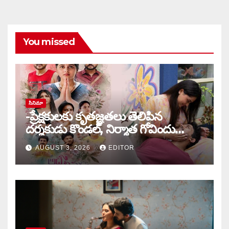
You missed
సినిమా
-ప్రేక్షకులకు కృతజ్ఞతలు తెలిపిన
దర్శకుడు కొండల్, నిర్మాత గోవిందు
కాండ్రేగుల
AUGUST 3, 2026
EDITOR