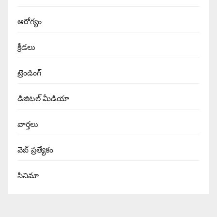
ఆరోగ్యం
క్రీడలు
ట్రెండింగ్
డిజిటల్ మీడియా
వార్త‌లు
వెబ్ ప్రత్యేకం
సినిమా