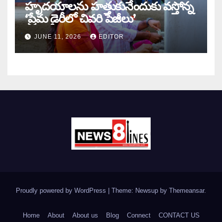
హృదయాలను హత్తుకునేందుకు వస్తోన్న
‘ప్రేమ డైరీలో చివరి పేజీలు’
JUNE 11, 2026
EDITOR
Proudly powered by WordPress
|
Theme: Newsup by
Themeansar
.
Home
About
About us
Blog
Connect
CONTACT US