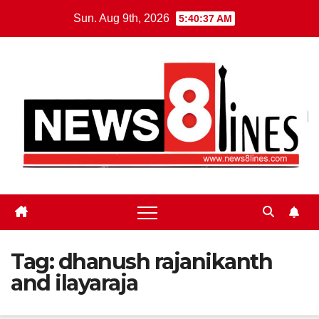
Skip
Sun. Aug 9th, 2026
5:40:38 AM
to
content
Tag:
dhanush rajanikanth
and ilayaraja