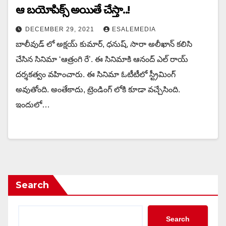
ఆ బయోపిక్స్ అయితే చేస్తా..!
DECEMBER 29, 2021
ESALEMEDIA
బాలీవుడ్ లో అక్షయ్‌ కుమార్, ధనుష్, సారా అలీఖాన్‌ కలిసి
చేసిన సినిమా ‘ఆత్రంగి రే’. ఈ సినిమాకి ఆనంద్‌ ఎల్‌ రాయ్‌
దర్శకత్వం వహించారు. ఈ సినిమా ఓటీటీలో స్ట్రీమింగ్
అవుతోంది. అంతేకాదు, ట్రెండింగ్ లోకి కూడా వచ్చేసింది.
ఇందులో…
Search
Search