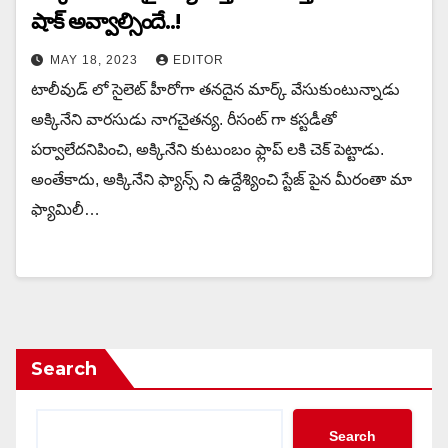
షాక్ అవ్వాల్సిందే..!
MAY 18, 2023
EDITOR
టాలీవుడ్ లో సైలెట్ హీరోగా తనదైన మార్క్ వేసుకుంటున్నాడు
అక్కినేని వారసుడు నాగచైతన్య. రీసంట్ గా కస్టడీతో
పర్వాలేదనిపించి, అక్కినేని కుటుంబం ఫ్లాప్ లకి చెక్ పెట్టాడు.
అంతేకాదు, అక్కినేని ఫ్యాన్స్ ని ఉద్దేశ్యించి స్టేజ్ పైన మీరంతా మా
ఫ్యామిలీ…
Search
Search