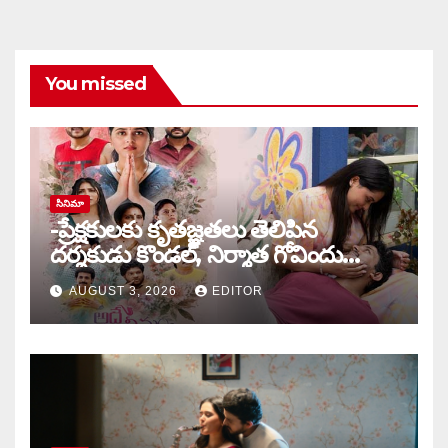
You missed
సినిమా
-ప్రేక్షకులకు కృతజ్ఞతలు తెలిపిన
దర్శకుడు కొండల్, నిర్మాత గోవిందు
కాండ్రేగుల
AUGUST 3, 2026
EDITOR