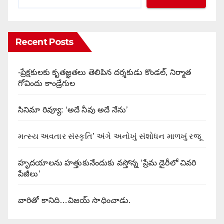
Recent Posts
-ప్రేక్షకులకు కృతజ్ఞతలు తెలిపిన దర్శకుడు కొండల్, నిర్మాత
గోవిందు కాండ్రేగుల
సినిమా రివ్యూ: ‘అదే నీవు అదే నేను’
મત્સ્ય અવતાર સંસ્કૃતિ’ અંગે અનોખું સંશોધન માળખું રજૂ
హృదయాలను హత్తుకునేందుకు వస్తోన్న ‘ప్రేమ డైరీలో చివరి
పేజీలు’
వారితో కానిది…విజయ్ సాధించాడు.