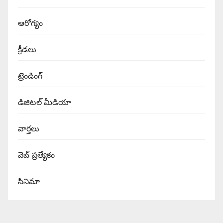
ఆరోగ్యం
క్రీడలు
ట్రెండింగ్
డిజిటల్ మీడియా
వార్త‌లు
వెబ్ ప్రత్యేకం
సినిమా