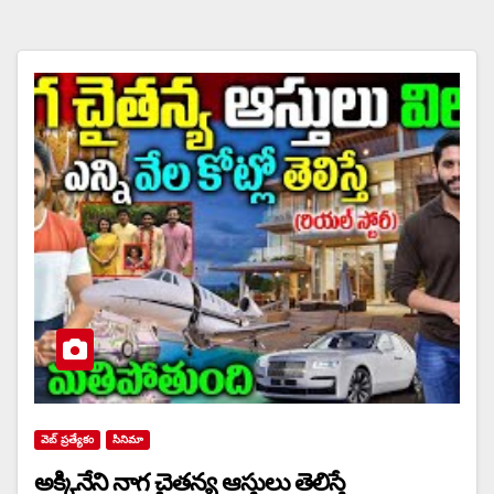
వెబ్ ప్రత్యేకం
సినిమా
అక్కినేని నాగ చైతన్య ఆస్తులు తెలిస్తే