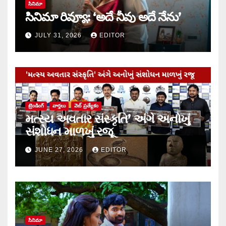
సినిమా
సినిమా రివ్యూ: ‘అదే నీవు అదే నేను’
JULY 31, 2026
EDITOR
ట్రెండింగ్
వార్త‌లు
వెబ్ ప్రత్యేకం
મત્સ્ય અવતાર સંસ્કૃતિ’ અંગે અનોખું
સંશોધન માળખું રજૂ
JUNE 27, 2026
EDITOR
సినిమా