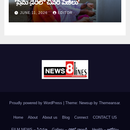
‘ప్రేమ డైరీలో చివరి పేజీలు’
JUNE 11, 2026
EDITOR
Proudly powered by WordPress
|
Theme: Newsup by
Themeansar
.
Home
About
About us
Blog
Connect
CONTACT US
FILM NEWS – సినిమా
Gallery – ఫోటో గ్యాలరీ
Health – ఆరోగ్యం