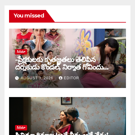
You missed
సినిమా
-ప్రేక్షకులకు కృతజ్ఞతలు తెలిపిన
దర్శకుడు కొండల్, నిర్మాత గోవిందు
కాండ్రేగుల
AUGUST 3, 2026
EDITOR
సినిమా