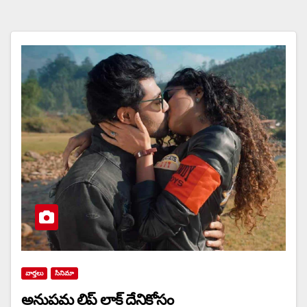
వార్త‌లు
సినిమా
అనుపమ లిప్ లాక్ దేనికోసం