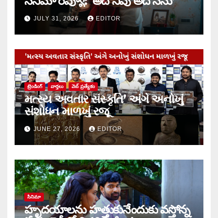
సినిమా రివ్యూ: ‘అదే నీవు అదే నేను’
JULY 31, 2026
EDITOR
ట్రెండింగ్
వార్త‌లు
వెబ్ ప్రత్యేకం
મત્સ્ય અવતાર સંસ્કૃતિ’ અંગે અનોખું
સંશોધન માળખું રજૂ
JUNE 27, 2026
EDITOR
సినిమా
హృదయాలను హత్తుకునేందుకు వస్తోన్న