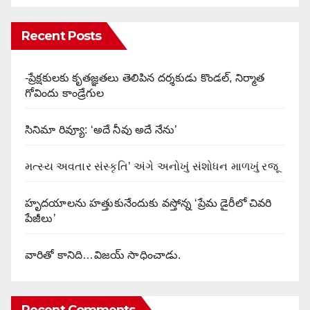
Recent Posts
-ప్రేక్షకులకు కృతజ్ఞతలు తెలిపిన దర్శకుడు కొండల్, నిర్మాత
గోవిందు కాండ్రేగుల
సినిమా రివ్యూ: ‘అదే నీవు అదే నేను’
મત્સ્ય અવતાર સંસ્કૃતિ’ અંગે અનોખું સંશોધન માળખું રજૂ
హృదయాలను హత్తుకునేందుకు వస్తోన్న ‘ప్రేమ డైరీలో చివరి
పేజీలు’
వారితో కానిది…విజయ్ సాధించాడు.
Recent Comments