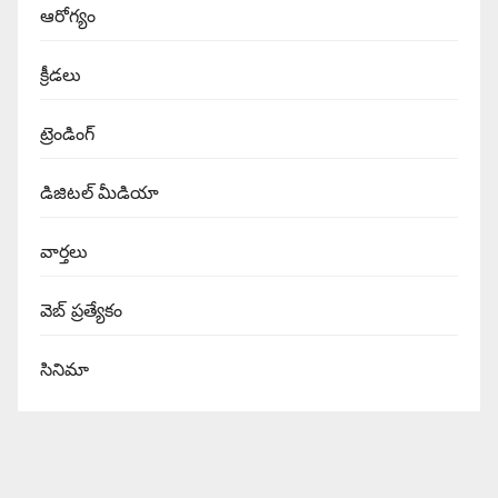
ఆరోగ్యం
క్రీడలు
ట్రెండింగ్
డిజిటల్ మీడియా
వార్త‌లు
వెబ్ ప్రత్యేకం
సినిమా