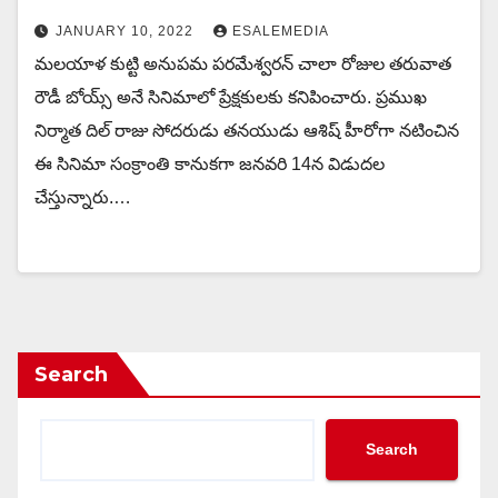
JANUARY 10, 2022
ESALEMEDIA
మలయాళ కుట్టి అనుపమ పరమేశ్వరన్ చాలా రోజుల తరువాత
రౌడీ బోయ్స్ అనే సినిమాలో ప్రేక్షకులకు కనిపించారు. ప్రముఖ
నిర్మాత దిల్ రాజు సోదరుడు తనయుడు ఆశిష్ హీరోగా నటించిన
ఈ సినిమా సంక్రాంతి కానుకగా జనవరి 14న విడుదల
చేస్తున్నారు.…
Search
Search