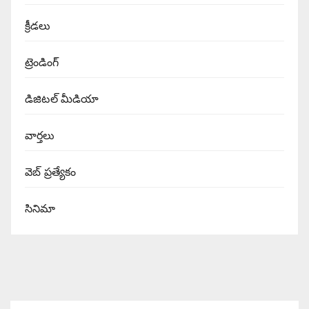
క్రీడలు
ట్రెండింగ్
డిజిటల్ మీడియా
వార్త‌లు
వెబ్ ప్రత్యేకం
సినిమా