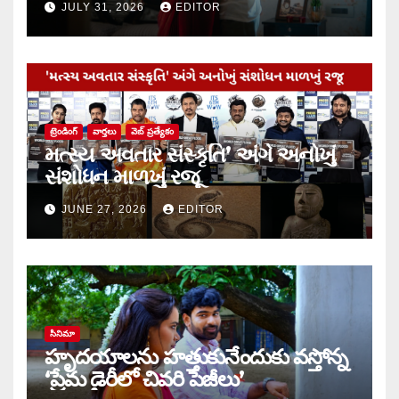
JULY 31, 2026
EDITOR
ట్రెండింగ్
వార్త‌లు
వెబ్ ప్రత్యేకం
મત્સ્ય અવતાર સંસ્કૃતિ’ અંગે અનોખું
સંશોધન માળખું રજૂ
JUNE 27, 2026
EDITOR
సినిమా
హృదయాలను హత్తుకునేందుకు వస్తోన్న
‘ప్రేమ డైరీలో చివరి పేజీలు’