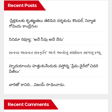
Recent Posts
-ప్రేక్షకులకు కృతజ్ఞతలు తెలిపిన దర్శకుడు కొండల్, నిర్మాత
గోవిందు కాండ్రేగుల
సినిమా రివ్యూ: ‘అదే నీవు అదే నేను’
મત્સ્ય અવતાર સંસ્કૃતિ’ અંગે અનોખું સંશોધન માળખું રજૂ
హృదయాలను హత్తుకునేందుకు వస్తోన్న ‘ప్రేమ డైరీలో చివరి
పేజీలు’
వారితో కానిది…విజయ్ సాధించాడు.
Recent Comments