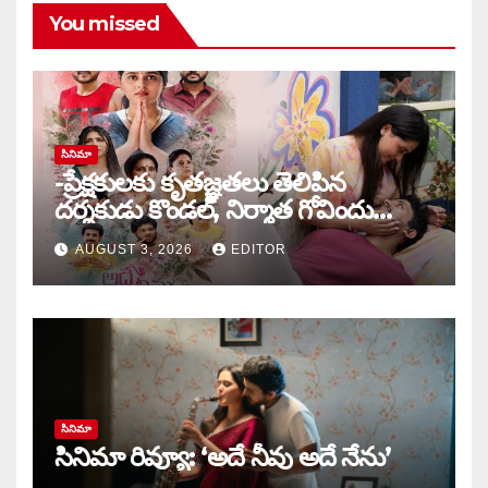
You missed
సినిమా
-ప్రేక్షకులకు కృతజ్ఞతలు తెలిపిన
దర్శకుడు కొండల్, నిర్మాత గోవిందు
కాండ్రేగుల
AUGUST 3, 2026
EDITOR
సినిమా
సినిమా రివ్యూ: ‘అదే నీవు అదే నేను’