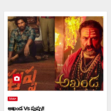
సినిమా
అఖండ Vs పుష్ప!!