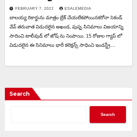
FEBRUARY 7, 2022
ESALEMEDIA
బాలయ్య రికార్డును మాత్రం బ్రేక్ చేయలేకపోయినకరోనా సెకండ్
వేవ్ తరువాత విడుదలైన అఖండ, పుష్ప సినిమాలు విజయాన్ని
సాదించి టాలీవుడ్ లో జోష్ ను నింపాయి. 15 రోజుల గ్యాప్ లో
విడుదలైన ఈ సినిమాలు భారీ కలెక్షన్స్ సాధించి ఇండస్ట్రీ…
Search
Search