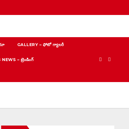
మా
GALLERY – ఫోటో గ్యాలరీ
EWS – ట్రెండింగ్