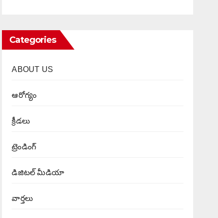
Categories
ABOUT US
ఆరోగ్యం
క్రీడలు
ట్రెండింగ్
డిజిటల్ మీడియా
వార్త‌లు