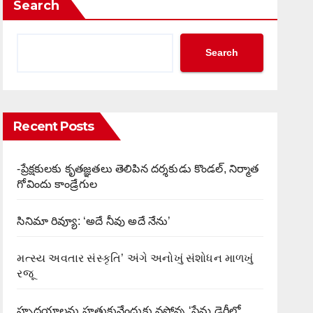
Search
Search
Recent Posts
-ప్రేక్షకులకు కృతజ్ఞతలు తెలిపిన దర్శకుడు కొండల్, నిర్మాత
గోవిందు కాండ్రేగుల
సినిమా రివ్యూ: ‘అదే నీవు అదే నేను’
મત્સ્ય અવતાર સંસ્કૃતિ’ અંગે અનોખું સંશોધન માળખું
રજૂ
హృదయాలను హత్తుకునేందుకు వస్తోన్న ‘ప్రేమ డైరీలో