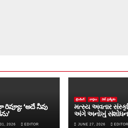
ట్రెండింగ్
వార్త‌లు
వెబ్ ప్రత్యేకం
ా రివ్యూ: ‘అదే నీవు
મત્સ્ય અવતાર સંસ્કૃ
ేను’
અંગે અનોખું સંશોધન
માળખું રજૂ
31, 2026
EDITOR
JUNE 27, 2026
EDITO