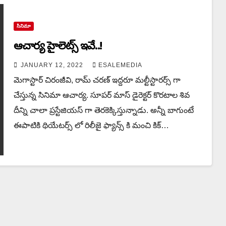
సినిమా
ఆచార్య హైలెట్స్ ఇవే..!
JANUARY 12, 2022
ESALEMEDIA
మెగాస్టార్ చిరంజీవి, రామ్ చరణ్ ఇద్దరూ మల్టీస్టారర్స్ గా
చేస్తున్న సినిమా ఆచార్య. సూపర్ మాస్ డైరెక్టర్ కొరటాల శివ
దీన్ని చాలా ప్రస్టేజియస్ గా తెరకెక్కిస్తున్నాడు. అన్నీ బాగుంటే
ఈపాటికి థియేటర్స్ లో రిలీజై ఫ్యాన్స్ కి మంచి కిక్…