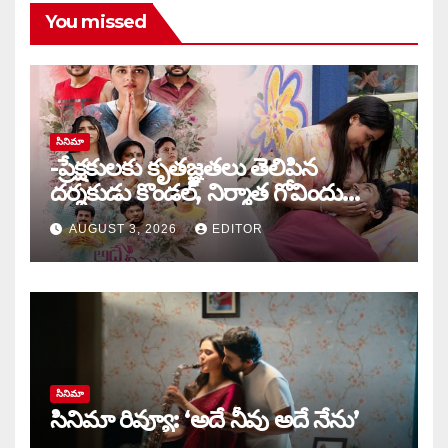
You missed
సినిమా
-ప్రేక్షకులకు కృతజ్ఞతలు తెలిపిన
దర్శకుడు కొండల్, నిర్మాత గోవిందు
కాండ్రేగుల
AUGUST 3, 2026
EDITOR
సినిమా
సినిమా రివ్యూ: ‘అదే నీవు అదే నేను’