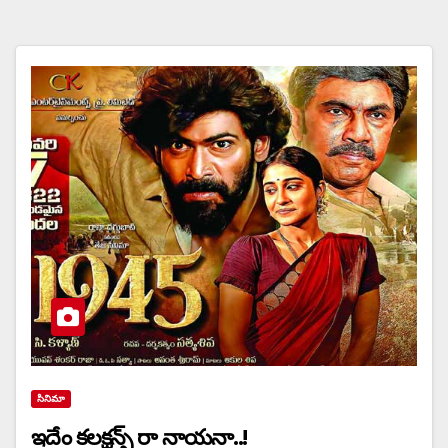
సినిమా
ఇదేం కలక్షన్స్ రా నాయనా..!