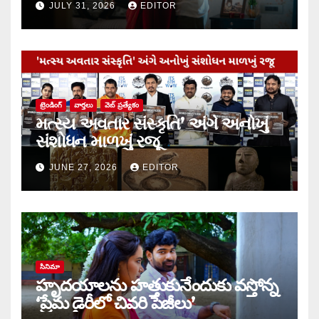
JULY 31, 2026
EDITOR
ట్రెండింగ్
వార్త‌లు
వెబ్ ప్రత్యేకం
મત્સ્ય અવતાર સંસ્કૃતિ’ અંગે અનોખું
સંશોધન માળખું રજૂ
JUNE 27, 2026
EDITOR
సినిమా
హృదయాలను హత్తుకునేందుకు వస్తోన్న
‘ప్రేమ డైరీలో చివరి పేజీలు’