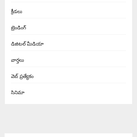
క్రీడలు
ట్రెండింగ్
డిజిటల్ మీడియా
వార్త‌లు
వెబ్ ప్రత్యేకం
సినిమా