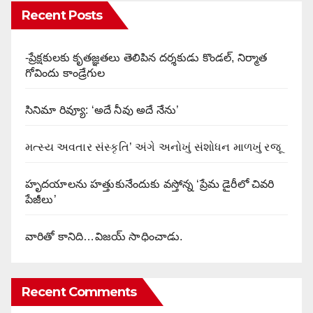
Recent Posts
-ప్రేక్షకులకు కృతజ్ఞతలు తెలిపిన దర్శకుడు కొండల్, నిర్మాత
గోవిందు కాండ్రేగుల
సినిమా రివ్యూ: ‘అదే నీవు అదే నేను’
મત્સ્ય અવતાર સંસ્કૃતિ’ અંગે અનોખું સંશોધન માળખું રજૂ
హృదయాలను హత్తుకునేందుకు వస్తోన్న ‘ప్రేమ డైరీలో చివరి
పేజీలు’
వారితో కానిది…విజయ్ సాధించాడు.
Recent Comments