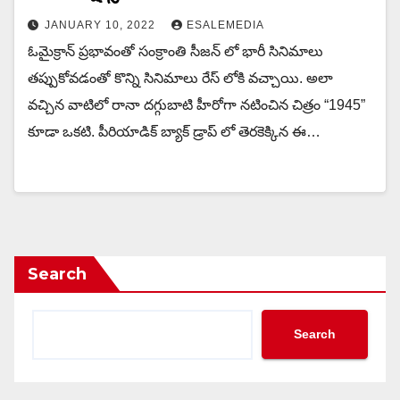
JANUARY 10, 2022
ESALEMEDIA
ఓమైక్రాన్ ప్రభావంతో సంక్రాంతి సీజన్ లో భారీ సినిమాలు
తప్పుకోవడంతో కొన్ని సినిమాలు రేస్ లోకి వచ్చాయి. అలా
వచ్చిన వాటిలో రానా దగ్గుబాటి హీరోగా నటించిన చిత్రం “1945”
కూడా ఒకటి. పీరియాడిక్ బ్యాక్ డ్రాప్ లో తెరకెక్కిన ఈ…
Search
Search