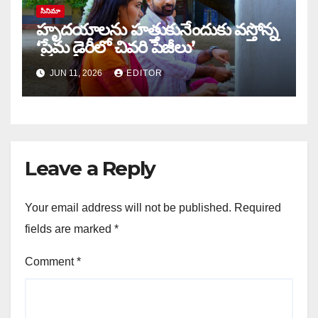
సినిమా
హృదయాలను హత్తుకునేందుకు వస్తోన్న
‘ప్రేమ డైరీలో చివరి పేజీలు’
JUN 11, 2026
EDITOR
Leave a Reply
Your email address will not be published.
Required
fields are marked
*
Comment
*