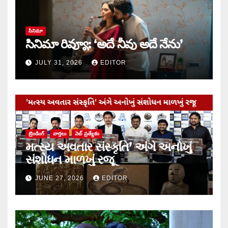
సినిమా
సినిమా రివ్యూ: ‘అదే నీవు అదే నేను’
JULY 31, 2026
EDITOR
ట్రెండింగ్
వార్త‌లు
వెబ్ ప్రత్యేకం
મત્સ્ય અવતાર સંસ્કૃતિ’ અંગે અનોખું
સંશોધન માળખું રજૂ
JUNE 27, 2026
EDITOR