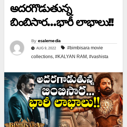
అదరగొడుతున్న
బింబిసార…భారీ లాభాలు!!
By
esalemedia
#bimbisara movie
AUG 9, 2022
collections
,
#KALYAN RAM
,
#vashista