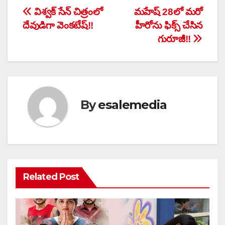
Post
విశ్వక్ సేన్ చిత్రంలో
మహేష్ 28లో మరో
దేవుడిగా వెంకటేష్!!
హీరోను ఫిక్స్ చేసిన
navigation
గురూజీ!!
By
esalemedia
Related Post