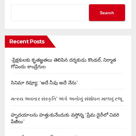
Search
Recent Posts
-ప్రేక్షకులకు కృతజ్ఞతలు తెలిపిన దర్శకుడు కొండల్, నిర్మాత
గోవిందు కాండ్రేగుల
సినిమా రివ్యూ: ‘అదే నీవు అదే నేను’
મત્સ્ય અવતાર સંસ્કૃતિ’ અંગે અનોખું સંશોધન માળખું રજૂ
హృదయాలను హత్తుకునేందుకు వస్తోన్న ‘ప్రేమ డైరీలో చివరి
పేజీలు’