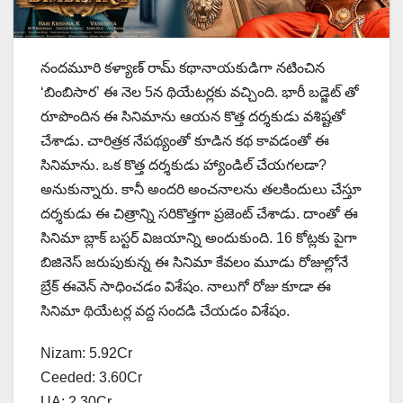
నందమూరి కళ్యాణ్ రామ్ కథానాయకుడిగా నటించిన
‘బింబిసార’ ఈ నెల 5న థియేటర్లకు వచ్చింది. భారీ బడ్జెట్ తో
రూపొందిన ఈ సినిమాను ఆయన కొత్త దర్శకుడు వశిష్టతో
చేశాడు. చారిత్రక నేపథ్యంతో కూడిన కథ కావడంతో ఈ
సినిమాను. ఒక కొత్త దర్శకుడు హ్యాండిల్ చేయగలడా?
అనుకున్నారు. కానీ అందరి అంచనాలను తలకిందులు చేస్తూ
దర్శకుడు ఈ చిత్రాన్ని సరికొత్తగా ప్రజెంట్ చేశాడు. దాంతో ఈ
సినిమా బ్లాక్ బస్టర్ విజయాన్ని అందుకుంది. 16 కోట్లకు పైగా
బిజినెస్ జరుపుకున్న ఈ సినిమా కేవలం మూడు రోజుల్లోనే
బ్రేక్ ఈవెన్ సాధించడం విశేషం. నాలుగో రోజు కూడా ఈ
సినిమా థియేటర్ల వద్ద సందడి చేయడం విశేషం.
Nizam: 5.92Cr
Ceeded: 3.60Cr
UA: 2.30Cr