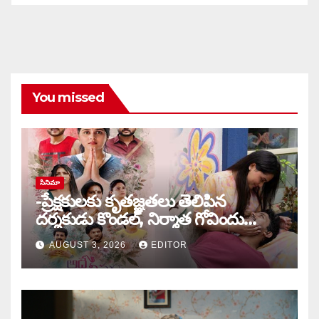
You missed
సినిమా
-ప్రేక్షకులకు కృతజ్ఞతలు తెలిపిన
దర్శకుడు కొండల్, నిర్మాత గోవిందు
కాండ్రేగుల
AUGUST 3, 2026
EDITOR