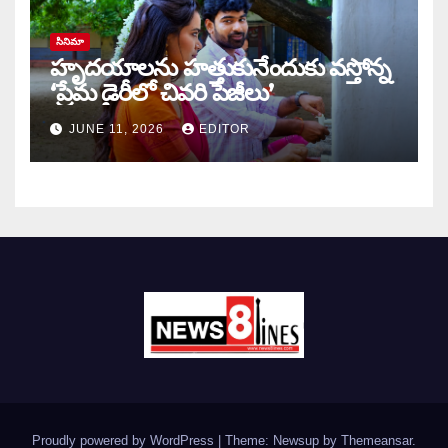
సినిమా
హృదయాలను హత్తుకునేందుకు వస్తోన్న
‘ప్రేమ డైరీలో చివరి పేజీలు’
JUNE 11, 2026
EDITOR
Proudly powered by WordPress
|
Theme: Newsup by
Themeansar
.