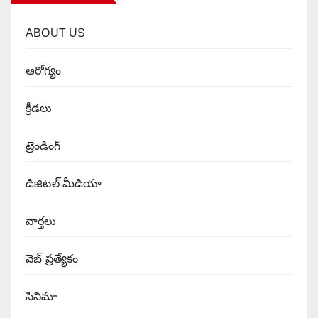
ABOUT US
ఆరోగ్యం
క్రీడలు
ట్రెండింగ్
డిజిటల్ మీడియా
వార్త‌లు
వెబ్ ప్రత్యేకం
సినిమా