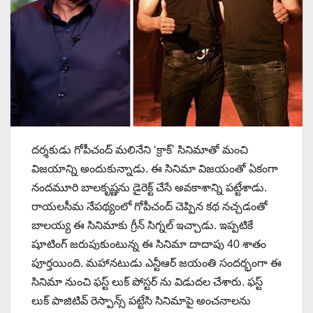
దర్శకుడు గోపీచంద్ మలినేని ‘క్రాక్’ సినిమాతో మంచి
విజయాన్ని అందుకున్నాడు. ఈ సినిమా విజయంతో ఏకంగా
నందమూరి బాలకృష్ణను డైరెక్ట్ చేసే అవకాశాన్ని పట్టేశాడు.
రాయలసీమ నేపథ్యంలో గోపీచంద్ చెప్పిన కథ నచ్చడంతో
బాలయ్య ఈ సినిమాకు గ్రీన్ సిగ్నల్ ఇచ్చాడు. ఇప్పటికే
షూటింగ్ జరుపుకుంటున్న ఈ సినిమా దాదాపు 40 శాతం
పూర్తయింది. మహానటుడు ఎన్టీఆర్ జయంతి సందర్భంగా ఈ
సినిమా నుంచి ఫస్ట్ లుక్ పోస్టర్ ను విడుదల చేశారు. ఫస్ట్
లుక్ పాజిటివ్ రెస్పాన్స్ పట్టేసి సినిమాపై అంచనాలను