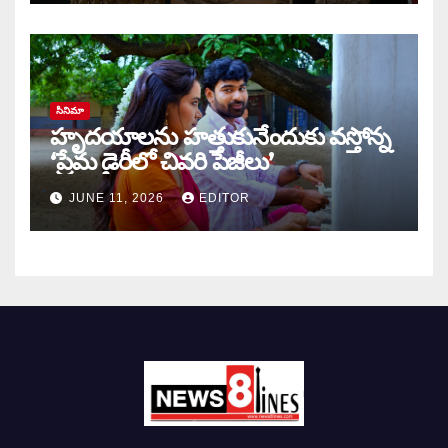
సినిమా
హృదయాలను హత్తుకునేందుకు వస్తోన్న
‘ప్రేమ డైరీలో చివరి పేజీలు’
JUNE 11, 2026
EDITOR