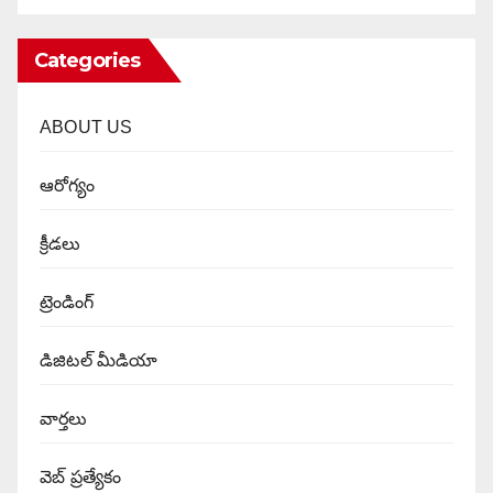
Categories
ABOUT US
ఆరోగ్యం
క్రీడలు
ట్రెండింగ్
డిజిటల్ మీడియా
వార్త‌లు
వెబ్ ప్రత్యేకం