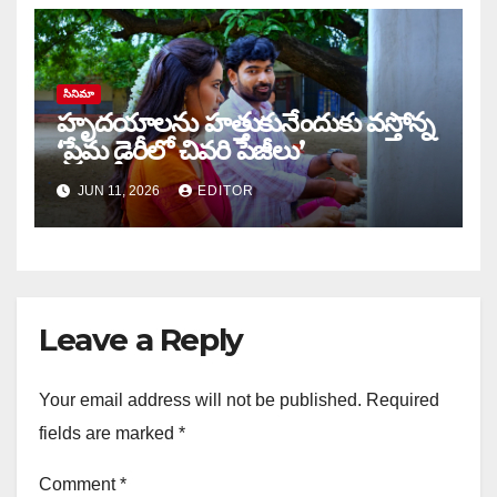
సినిమా
హృదయాలను హత్తుకునేందుకు వస్తోన్న
‘ప్రేమ డైరీలో చివరి పేజీలు’
JUN 11, 2026
EDITOR
Leave a Reply
Your email address will not be published.
Required
fields are marked
*
Comment
*