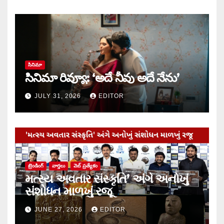
సినిమా
సినిమా రివ్యూ: ‘అదే నీవు అదే నేను’
JULY 31, 2026
EDITOR
ట్రెండింగ్
వార్త‌లు
వెబ్ ప్రత్యేకం
મત્સ્ય અવતાર સંસ્કૃતિ’ અંગે અનોખું
સંશોધન માળખું રજૂ
JUNE 27, 2026
EDITOR