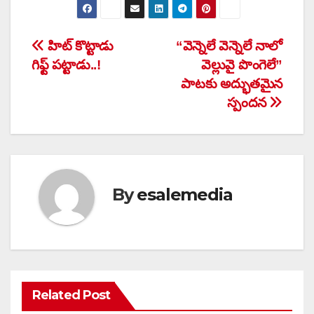
Post
హిట్ కొట్టాడు
“వెన్నెలే వెన్నెలే నాలో
గిఫ్ట్ పట్టాడు..!
వెల్లువై పొంగెలే”
navigation
పాటకు అద్భుతమైన
స్పందన
By
esalemedia
Related Post