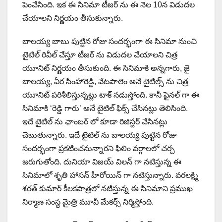
పెంచేసింది. ఇక ఈ సినిమా టీజర్ ను ఈ నెల 10న విడుదల
చేయాలని నిర్ణయం తీసుకున్నారు.
బాలయ్య బాబు పుట్టిన రోజు సందర్భంగా ఈ సినిమా నుంచి
టైటిల్ రివీల్ చేస్తూ టీజర్ ను విడుదల చేయాలని చిత్ర
యూనిట్ నిర్ణయం తీసుకుంది. ఈ సినిమాకి అన్నగారు, జై
బాలయ్య, వీర సింహారెడ్డి, వేటపాలెం అనే టైటిల్స్ ను చిత్ర
యూనిట్ పరిశీలిస్తున్నట్లు టాక్ నడుస్తోంది. కానీ ఫైనల్ గా ఈ
సినిమాకి ‘రెడ్డి గారు’ అనే టైటిల్ ఫిక్స్ చేసినట్లు తెలిసింది.
ఇదే టైటిల్ ను ఛాంబర్ లో కూడా రిజిస్టర్ చేసినట్లు
చెబుతున్నారు. ఇదే టైటిల్ ను బాలయ్య పుట్టిన రోజు
సందర్భంగా ప్రకటించనున్నారని ఫిలిం వర్గాలలో చర్చ
జరుగుతోంది. దునియా విజయ్ విలన్ గా నటిస్తున్న ఈ
సినిమాలో శృతి హాసన్ హీరోయిన్ గా నటిస్తున్నారు. వరలక్ష్మి
శరత్ కుమార్ కీలకపాత్రలో నటిస్తున్న ఈ సినిమాని ప్రముఖ
నిర్మాణ సంస్థ మైత్రి మూవీ మేకర్స్ నిర్మిస్తోంది.