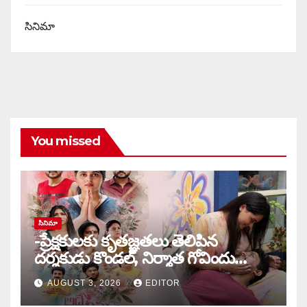
సినిమా
You missed
సినిమా
-ప్రేక్షకులకు కృతజ్ఞతలు తెలిపిన
దర్శకుడు కొండల్, నిర్మాత గోవిందు
కాండ్రేగుల
AUGUST 3, 2026
EDITOR