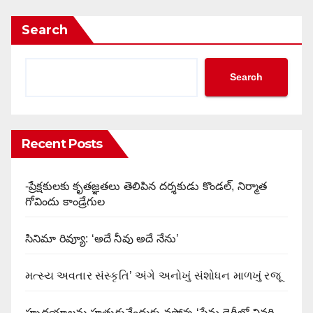
Search
Search
Recent Posts
-ప్రేక్షకులకు కృతజ్ఞతలు తెలిపిన దర్శకుడు కొండల్, నిర్మాత
గోవిందు కాండ్రేగుల
సినిమా రివ్యూ: ‘అదే నీవు అదే నేను’
મત્સ્ય અવતાર સંસ્કૃતિ’ અંગે અનોખું સંશોધન માળખું રજૂ
హృదయాలను హత్తుకునేందుకు వస్తోన్న ‘ప్రేమ డైరీలో చివరి