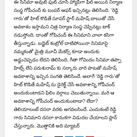
ఈ సినిమా అవుట్ ఫుట్ చూసి హ్యాపీగా ఫీల్ అయిన నిర్మాణ
సంస్థ గోపీచంద్ కు బంపర్ ఆఫర్ ఇచ్చినట్లు తెలిసింది. ‘రెడ్డి
గారు’తో హిట్ కొడితే సూపర్ స్టార్ మహేష్ బాబుతో చేసే
అవకాశం ఇస్తామని చిత్ర నిర్మాణ సంస్థ చెప్పినట్లు టాక్
నడుస్తోంది. దాంతో గోపిచంద్ ఈ సినిమాని చాలా కసిగా
తీస్తున్నాడు. బడ్జెట్ కంట్రోల్ దాటిపోయినా సినిమాపై
నమ్మకంతో మైత్రి మూవీ మేకర్స్ కూడా అందుకు
అడ్డుచెప్పడం లేదని తెలిసింది. గీతా గోవిందం సినిమా తప్పా
హిట్స్ లేని పరుశురామ్ కు సర్కారు వారి పాటతో మహేష్
అవకాశాన్ని ఇచ్చిన సంగతి తెలిసిందే. అలాగే ‘రెడ్డి గారు’తో
హిట్ కొడితే మహేష్ ను డైరెక్ట్ చేసే అవకాశాన్ని గోపీచంద్
అందుకుంటాడని ఫిలిం వర్గాలు చెబుతున్నాయి. మరి ఆ
అవకాశాన్ని గోపీచంద్ అందుకుంటాడా? లేదా?
తెలియాలంటే దసరా వరకు ఆగవలసిందే. ఎందుకంటే రెడ్డి
గారు సినిమాని దసరా కానుకగా విడుదల చేయాలని ప్లాన్
చేస్తున్నారు. మొత్తానికి అది మ్యాటర్