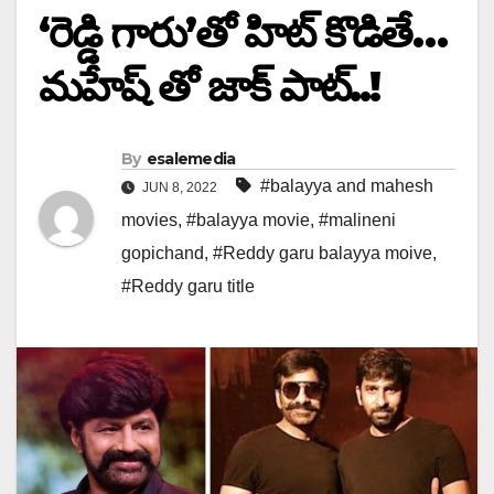
‘రెడ్డి గారు’తో హిట్ కొడితే…
మహేష్ తో జాక్ పాట్..!
By
esalemedia
#balayya and mahesh
JUN 8, 2022
movies
,
#balayya movie
,
#malineni
gopichand
,
#Reddy garu balayya moive
,
#Reddy garu title