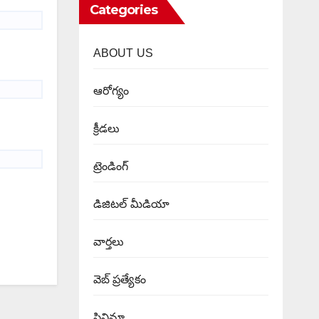
Categories
ABOUT US
ఆరోగ్యం
క్రీడలు
ట్రెండింగ్
డిజిటల్ మీడియా
వార్త‌లు
వెబ్ ప్రత్యేకం
సినిమా