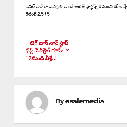
ఓవర్ ఆల్ గా చెప్పాలి అంటే అజిత్ ఫ్యాన్స్ కి మంచి కిక్ ఇచ
రేటింగ్ 2.5 / 5
Post
బిగ్ బాస్ నాన్ స్టాప్
ఫస్ట్ డే సీక్రెట్ రూమ్..?
navigation
17మంది వీళ్లే..!
By
esalemedia