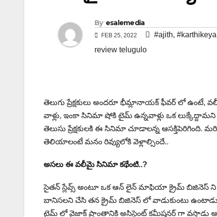
By
esalemedia
#ajith
,
#karthikeya
FEB 25, 2022
review telugulo
తెలుగు ప్రేక్షకులు అందరూ భీమ్లానాయక్ ఫీవర్ లో ఉంటే, వలీ
వాళ్లు, ఇంకా సినిమా షోకి టైమ్ ఉన్నవాళ్లు ఒక లుక్కేద్దా
తెలుసు ప్రేక్షకులకి ఈ సినిమా చూడాలన్న ఆసక్తిపెరిగింది
తెలియాలంటే మనం రివ్యులోకి వెళ్లాల్సిందే..
అసలు ఈ వలీమై సినిమా కథేంటి..?
సైతన్ స్లేవ్స్ అంటూ ఒక ఆన్ లైన్ మాఫియా క్రైమ్ బిజినెస్ ని 
బానిసలని చేసి తన క్రైమ్ బిజినెస్ లో వాడుకుంటు ఉంటాడ
టైమ్ లో వైజాక్ ప్రాంతానికి అసిస్టెంట్ కమీషనర్ గా వస్తాడు అర