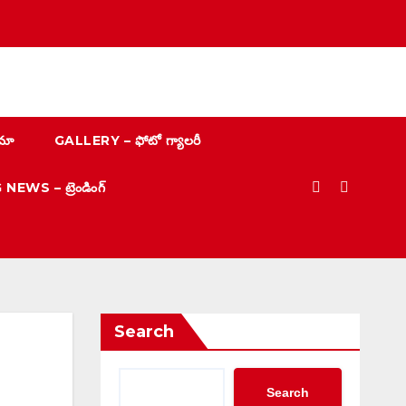
మా
GALLERY – ఫోటో గ్యాలరీ
EWS – ట్రెండింగ్
Search
Search