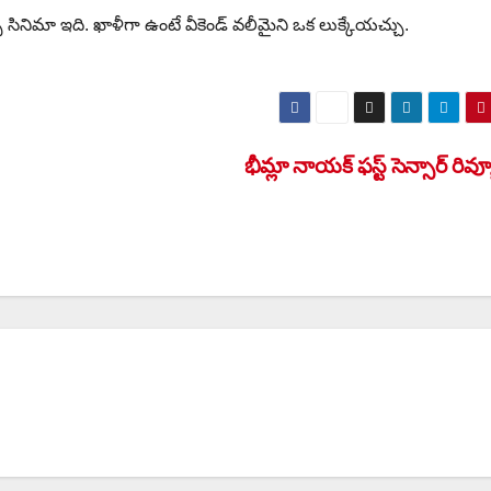
్చే సినిమా ఇది. ఖాళీగా ఉంటే వీకెండ్ వలీమైని ఒక లుక్కేయచ్చు.
భీమ్లా నాయక్ ఫస్ట్ సెన్సార్ రివ్