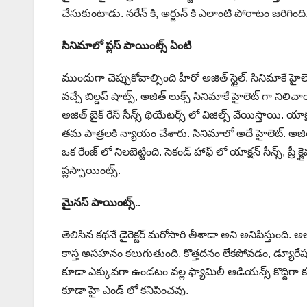
చేసుకుంటాడు. నరేన్ కి, అర్జున్ కి ఎలాంటి పోరాటం జరిగిం
సినిమాలో ప్లస్ పాయింట్స్ ఏంటి
ముందుగా చెప్పుకోవాల్సింది హీరో అజిత్ స్టైల్. సినిమాకే హైలె
వచ్చే బిల్డప్ షాట్స్, అజిత్ లుక్స్ సినిమాకే హైలెట్ గా నిలిచ
అజిత్ బైక్ రేస్ సీన్స్ థియేటర్స్ లో విజిల్స్ వేయిస్తాయి. 
తమ పాత్రలకి న్యాయం చేశారు. సినిమాలో అదే హైలెట్. అజిత్ కి క
ఒక రేంజ్ లో నిలబెట్టింది. సెకండ్ హాఫ్ లో యాక్షన్ సీన్స్, ప్రీ 
ప్లస్పాయింట్స్.
మైనస్ పాయింట్స్..
తెలిసిన కథనే డైెరెక్టర్ మరోసారి తీశాడా అని అనిపిస్తుంది. అలా
కాస్త అసహనం కలుగుతుంది. కొత్తదనం లేకపోవడం, డ్యూరేషన్ 
కూడా ఎక్కువగా ఉండటం వల్ల ఫ్యామిలీ ఆడియన్స్ కొద్దిగా కనెక్
కూడా హై ఎండ్ లో కనిపించవు.