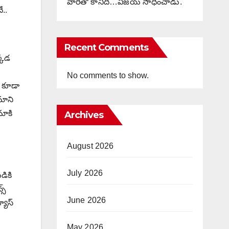
వారితో కానిది…విజయ్ సాధించాడు.
ే..
Recent Comments
క్కడ
No comments to show.
లు కూడా
ిమాని
ిమాకి
Archives
August 2026
July 2026
డికి
స్
June 2026
్యూస్
May 2026