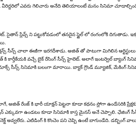
ది. వీరిద్దరిలో ఎవరు గెలిచారు అనేది తెలియాలంటే మనం సినిమా చూడాల్సింద
ట్. సైతాన్ స్లేవ్స్ ని పట్టుకోవడంలో తనదైన స్టైల్ లో రంగంలోకి దిగుతాడు. ఇ
ాయి.
యాక్షన్స్ సీన్స్ చాలా ఈజీగా ఇరగదీశాడు. అజిత్ తో పాటుగా మిగిలిన ఆర్టిస్టు
ార్తీకేయకి వచ్చే బైక్ రేసింగ్ సీన్స్ హైలెట్. అలాగే ఇంటర్వెల్ బ్యాంగ్ సిన
క్లైమాక్స్ సీన్స్ సినిమాకి బలంగా మారాయి. బ్యాక్ గ్రౌండ్ మ్యూజిక్, మేకింగ్ సిన
గే, అజిత్ రేంజ్ కి భారీ యాక్షన్ పెట్టనా కూడా కథనం స్లోగా ఉండేసరికి ప్రేక్షకు
ఎక్కువగా ఉండటం కూడా సినిమాకి కాస్త మైనస్ అనే చెప్పాలి. ఛేజింగ్ సీన్
ట్ అవ్వలేరు. ఎటిడింగ్ కి కొంచెం పని చెప్పి ఉంటే బాగుండేది. డబ్బింగ్ వాల