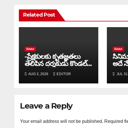
Related Post
సినిమా
సినిమా
-ప్రేక్షకులకు కృతజ్ఞతలు
సినిమ
తెలిపిన దర్శకుడు కొండల్,
అదే న
నిర్మాత గోవిందు కాండ్రేగుల
AUG 3, 2026
EDITOR
JUL 31
Leave a Reply
Your email address will not be published.
Required fi