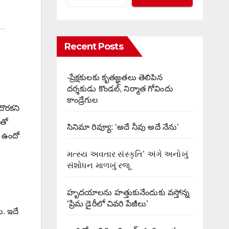
Recent Posts
-ప్రేక్షకులకు కృతజ్ఞతలు తెలిపిన
దర్శకుడు కొండల్, నిర్మాత గోవిందు
కాండ్రేగుల
దొరకని
ంతో
సినిమా రివ్యూ: ‘అదే నీవు అదే నేను’
ా ఉందో
મત્સ્ય અવતાર સંસ્કૃતિ’ અંગે અનોખું
સંશોધન માળખું રજૂ
హృదయాలను హత్తుకునేందుకు వస్తోన్న
‘ప్రేమ డైరీలో చివరి పేజీలు’
ు. ఇదే