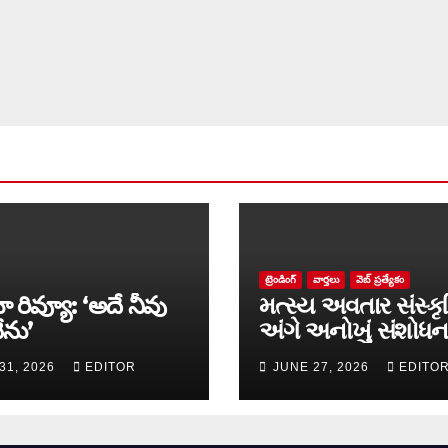
ట్రెండింగ్
వార్త‌లు
వెబ్ ప్రత్యేకం
ా రివ్యూ: ‘అదే నీవు
મત્સ્ય અવતાર સંસ્કૃ
ేను’
અંગે અનોખું સંશોધન
માળખું રજૂ
31, 2026
EDITOR
JUNE 27, 2026
EDITO