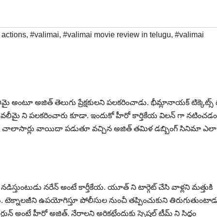
 actions
,
#valimai
,
#valimai movie review in telugu
,
#valimai
మై అంటూ అజిత్ తెలుగు ప్రేక్షకులని పలకరించాడు. భీమ్లానాయక్ టిక్కెట్స్ 
మని వలీమై ని పలకరించారు కూడా. ఇందుకో హీరో కార్తికేయ విలన్ గా నటించడ
. మరి చాలాసార్లు వాయిదా పడుతూ వచ్చిన అజిత్ తమిళ డబ్బింగ్ సినిమా ఎల
నడిస్తుంటుడు నరేన్ అంటే కార్తీకేయ. యూత్ ని టార్గెట్ చేసి వాళ్లని మత్తుకి
ు. టెక్నాలజీని ఉపయోగిస్తూ పోలీసుల నుంచీ తప్పించుకుని తిరుగుతుంటాడ
్జున్ అంటే హీరో అజిత్. నేరాలని అరికట్టేందుకు స్పెషల్ టీమ్ ని సిద్ధం