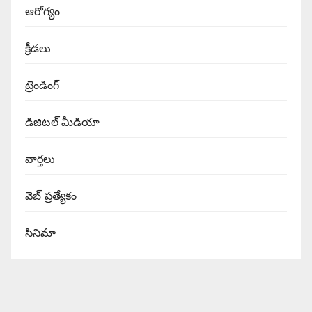
ఆరోగ్యం
క్రీడలు
ట్రెండింగ్
డిజిటల్ మీడియా
వార్త‌లు
వెబ్ ప్రత్యేకం
సినిమా