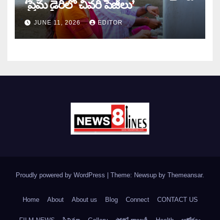
‘ప్రేమ డైరీలో చివరి పేజీలు’
JUNE 11, 2026
EDITOR
Proudly powered by WordPress
|
Theme: Newsup by
Themeansar
.
Home
About
About us
Blog
Connect
CONTACT US