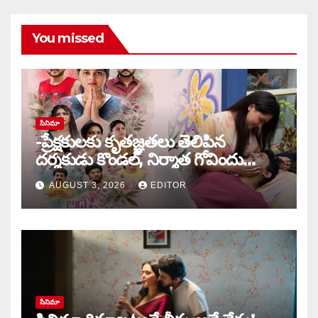
You missed
సినిమా
-ప్రేక్షకులకు కృతజ్ఞతలు తెలిపిన
దర్శకుడు కొండల్, నిర్మాత గోవిందు
కాండ్రేగుల
AUGUST 3, 2026
EDITOR
సినిమా