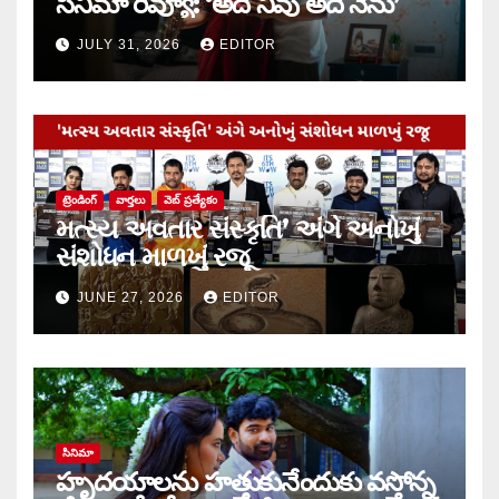
సినిమా రివ్యూ: ‘అదే నీవు అదే నేను’
JULY 31, 2026
EDITOR
ట్రెండింగ్
వార్త‌లు
వెబ్ ప్రత్యేకం
મત્સ્ય અવતાર સંસ્કૃતિ’ અંગે અનોખું
સંશોધન માળખું રજૂ
JUNE 27, 2026
EDITOR
సినిమా
హృదయాలను హత్తుకునేందుకు వస్తోన్న