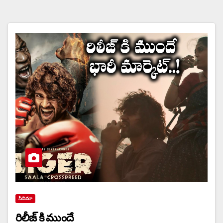
సినిమా
రిలీజ్ కి ముందే