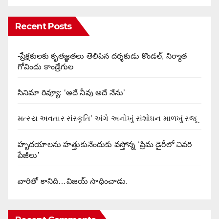
Recent Posts
-ప్రేక్షకులకు కృతజ్ఞతలు తెలిపిన దర్శకుడు కొండల్, నిర్మాత
గోవిందు కాండ్రేగుల
సినిమా రివ్యూ: ‘అదే నీవు అదే నేను’
મત્સ્ય અવતાર સંસ્કૃતિ’ અંગે અનોખું સંશોધન માળખું રજૂ
హృదయాలను హత్తుకునేందుకు వస్తోన్న ‘ప్రేమ డైరీలో చివరి
పేజీలు’
వారితో కానిది…విజయ్ సాధించాడు.