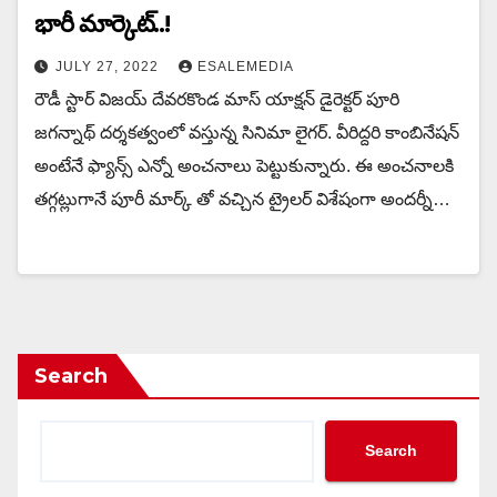
భారీ మార్కెట్..!
JULY 27, 2022
ESALEMEDIA
రౌడీ స్టార్ విజయ్ దేవరకొండ మాస్ యాక్షన్ డైరెక్టర్ పూరి
జగన్నాథ్ దర్శకత్వంలో వస్తున్న సినిమా లైగర్. వీరిద్దరి కాంబినేషన్
అంటేనే ఫ్యాన్స్ ఎన్నో అంచనాలు పెట్టుకున్నారు. ఈ అంచనాలకి
తగ్గట్లుగానే పూరీ మార్క్ తో వచ్చిన ట్రైలర్ విశేషంగా అందర్నీ…
Search
Search