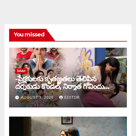
You missed
సినిమా
-ప్రేక్షకులకు కృతజ్ఞతలు తెలిపిన
దర్శకుడు కొండల్, నిర్మాత గోవిందు
కాండ్రేగుల
AUGUST 3, 2026
EDITOR