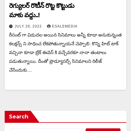
రెగ్యులర్ రొటీన్ రొట్ట కొట్టుడు
మాకు వద్దు..!
JULY 26, 2022
ESALEMEDIA
రీసంట్ గా విడుదల అయిన సినిమాలు అన్నీ కూడా అనుకున్నంత
కలక్షన్స్ ని సాధించ లేకపోతున్నాయనే చెప్పాలి. కొన్ని హిట్ టాక్
వచ్చినా కూడా బ్రేక్ ఈవెన్ కి వచ్చేవరకూ నానా తంటాలు
పడుతున్నాయి. దీంతో ప్రొడ్యూసర్స్ సినిమాలని రిలీజ్
చేసేందుకు…
Search