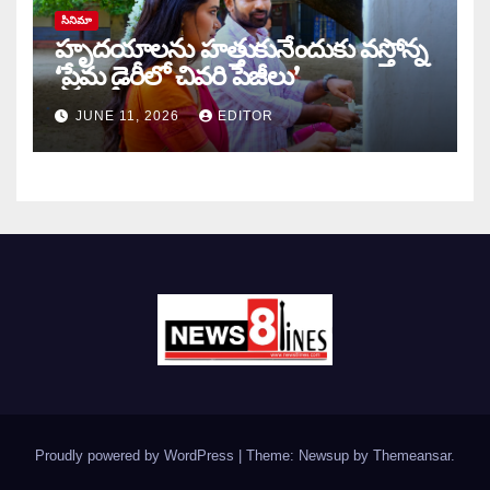
సినిమా
హృదయాలను హత్తుకునేందుకు వస్తోన్న
‘ప్రేమ డైరీలో చివరి పేజీలు’
JUNE 11, 2026
EDITOR
Proudly powered by WordPress
|
Theme: Newsup by
Themeansar
.