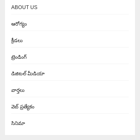
ABOUT US
ఆరోగ్యం
క్రీడలు
ట్రెండింగ్
డిజిటల్ మీడియా
వార్త‌లు
వెబ్ ప్రత్యేకం
సినిమా