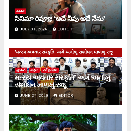
సినిమా
సినిమా రివ్యూ: ‘అదే నీవు అదే నేను’
JULY 31, 2026
EDITOR
ట్రెండింగ్
వార్త‌లు
వెబ్ ప్రత్యేకం
મત્સ્ય અવતાર સંસ્કૃતિ’ અંગે અનોખું
સંશોધન માળખું રજૂ
JUNE 27, 2026
EDITOR