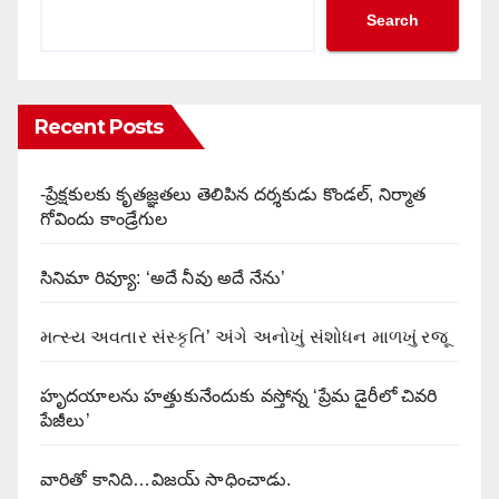
Search
Recent Posts
-ప్రేక్షకులకు కృతజ్ఞతలు తెలిపిన దర్శకుడు కొండల్, నిర్మాత
గోవిందు కాండ్రేగుల
సినిమా రివ్యూ: ‘అదే నీవు అదే నేను’
મત્સ્ય અવતાર સંસ્કૃતિ’ અંગે અનોખું સંશોધન માળખું રજૂ
హృదయాలను హత్తుకునేందుకు వస్తోన్న ‘ప్రేమ డైరీలో చివరి
పేజీలు’
వారితో కానిది…విజయ్ సాధించాడు.