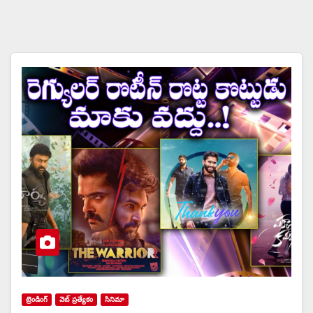
ట్రెండింగ్
వెబ్ ప్రత్యేకం
సినిమా