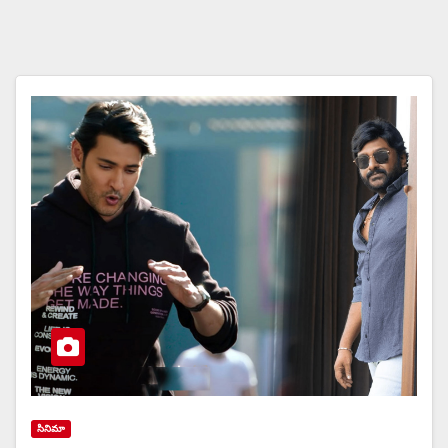
సినిమా