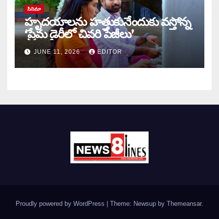
సినిమా
హృదయాలను హత్తుకునేందుకు వస్తోన్న
‘ప్రేమ డైరీలో చివరి పేజీలు’
JUNE 11, 2026
EDITOR
Proudly powered by WordPress
|
Theme: Newsup by
Themeansar
.