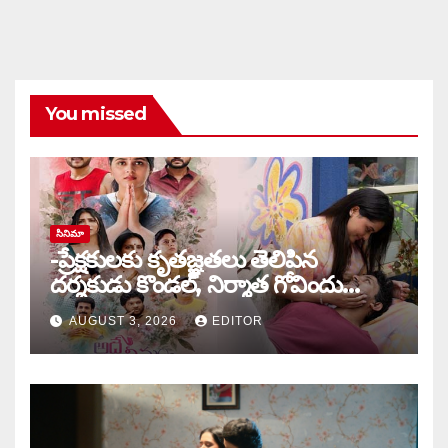
You missed
సినిమా
-ప్రేక్షకులకు కృతజ్ఞతలు తెలిపిన
దర్శకుడు కొండల్, నిర్మాత గోవిందు
కాండ్రేగుల
AUGUST 3, 2026
EDITOR