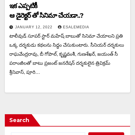
ఇక ఎప్పటికీ
ఆ డైరెక్టర్ తో సినిమా చేయడా..?
JANUARY 12, 2022
ESALEMEDIA
టాలీవుడ్ సూపర్ స్టార్ మహేష్ బాబుతో సినిమా చేయాలని ప్రతి
ఒక్క దర్శకుడు కథలను సిద్ధం చేసుకుంటారు. సీనియర్ దర్శకులు
రాఘవేంద్రరావు, బీ గోపాల్, కృష్ణవంశీ, గుణశేఖర్, జయంత్ సీ
పరాంజీలతో బాటు ప్రజంట్ జనరేషన్ దర్శకులైన త్రివిక్రమ్
శ్రీనివాస్, పూరి…
Search