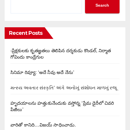
Search
Recent Posts
-ప్రేక్షకులకు కృతజ్ఞతలు తెలిపిన దర్శకుడు కొండల్, నిర్మాత
గోవిందు కాండ్రేగుల
సినిమా రివ్యూ: ‘అదే నీవు అదే నేను’
મત્સ્ય અવતાર સંસ્કૃતિ’ અંગે અનોખું સંશોધન માળખું રજૂ
హృదయాలను హత్తుకునేందుకు వస్తోన్న ‘ప్రేమ డైరీలో చివరి
పేజీలు’
వారితో కానిది…విజయ్ సాధించాడు.