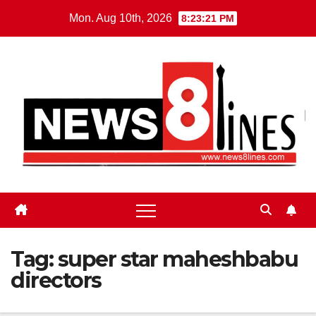
Skip
Mon. Aug 10th, 2026
8:23:22 PM
to
content
Tag:
super star maheshbabu
directors