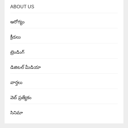
ABOUT US
ఆరోగ్యం
క్రీడలు
ట్రెండింగ్
డిజిటల్ మీడియా
వార్త‌లు
వెబ్ ప్రత్యేకం
సినిమా