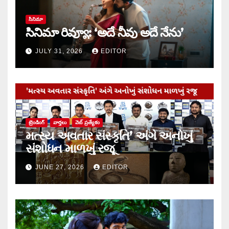
సినిమా
సినిమా రివ్యూ: ‘అదే నీవు అదే నేను’
JULY 31, 2026
EDITOR
ట్రెండింగ్
వార్త‌లు
వెబ్ ప్రత్యేకం
મત્સ્ય અવતાર સંસ્કૃતિ’ અંગે અનોખું
સંશોધન માળખું રજૂ
JUNE 27, 2026
EDITOR