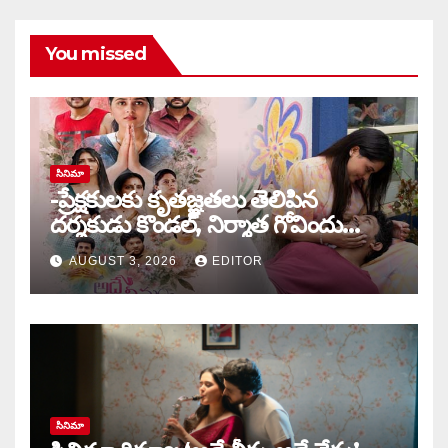
You missed
సినిమా
-ప్రేక్షకులకు కృతజ్ఞతలు తెలిపిన
దర్శకుడు కొండల్, నిర్మాత గోవిందు
కాండ్రేగుల
AUGUST 3, 2026
EDITOR
సినిమా