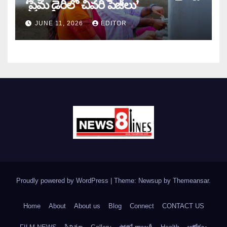
‘ప్రేమ డైరీలో చివరి పేజీలు’
JUNE 11, 2026
EDITOR
Proudly powered by WordPress
|
Theme: Newsup by
Themeansar
.
Home
About
About us
Blog
Connect
CONTACT US