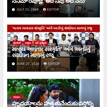
సినిమా రివ్యూ: ‘అదే నీవు అదే నేను’
JULY 31, 2026
EDITOR
ట్రెండింగ్
వార్త‌లు
వెబ్ ప్రత్యేకం
મત્સ્ય અવતાર સંસ્કૃતિ’ અંગે અનોખું
સંશોધન માળખું રજૂ
JUNE 27, 2026
EDITOR
సినిమా
హృదయాలను హత్తుకునేందుకు వస్తోన్న