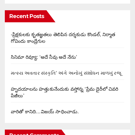
Recent Posts
-ప్రేక్షకులకు కృతజ్ఞతలు తెలిపిన దర్శకుడు కొండల్, నిర్మాత
గోవిందు కాండ్రేగుల
సినిమా రివ్యూ: ‘అదే నీవు అదే నేను’
મત્સ્ય અવતાર સંસ્કૃતિ’ અંગે અનોખું સંશોધન માળખું રજૂ
హృదయాలను హత్తుకునేందుకు వస్తోన్న ‘ప్రేమ డైరీలో చివరి
పేజీలు’
వారితో కానిది…విజయ్ సాధించాడు.