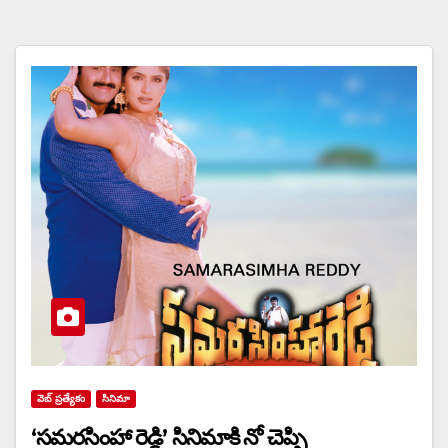
వెబ్ ప్రత్యేకం
సినిమా
‘సమరసింహా రెడ్డి’ సినిమాకి నో చెప్పి