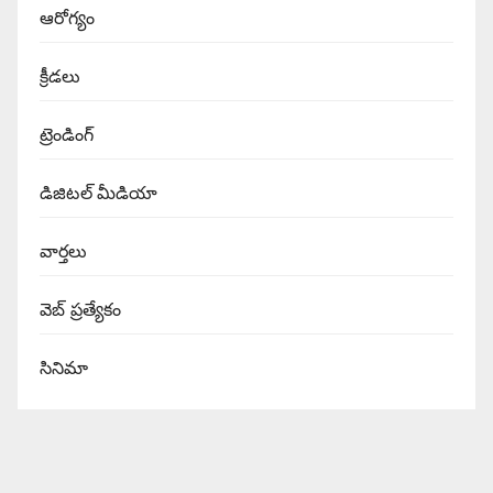
ఆరోగ్యం
క్రీడలు
ట్రెండింగ్
డిజిటల్ మీడియా
వార్త‌లు
వెబ్ ప్రత్యేకం
సినిమా