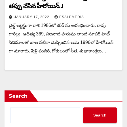
తప్పు చేసిన హీరోయిన్..!
JANUARY 17, 2022
ESALEMEDIA
చైల్డ్ ఆర్టిస్టుగా రాశి 1986లో కెరీర్ ను ఆరంభించారు. రావు
గారిల్లు, ఆదిత్య 369, పలనాటి పౌరుషం లాంటి సూపర్ హిట్
సినిమాలతో బాల నటిగా మెప్పించిన ఆమె 1996లో హీరోయిన్
గా మారారు. పెళ్లి పందిరి, గోకులంలో సీత, శుభాకాంక్షలు…
Search
Search