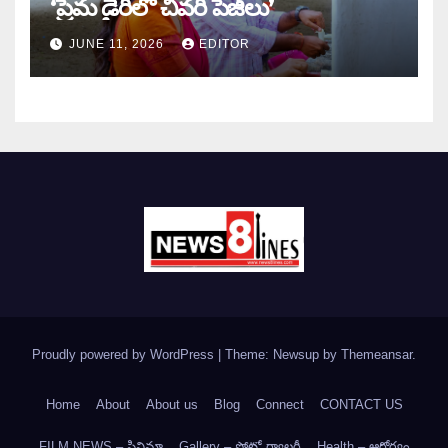
‘ప్రేమ డైరీలో చివరి పేజీలు’
JUNE 11, 2026
EDITOR
Proudly powered by WordPress
|
Theme: Newsup by
Themeansar
.
Home
About
About us
Blog
Connect
CONTACT US
FILM NEWS – సినిమా
Gallery – ఫోటో గ్యాలరీ
Health – ఆరోగ్యం