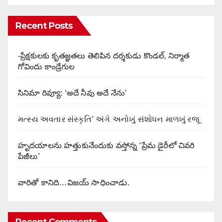
Recent Posts
-ప్రేక్షకులకు కృతజ్ఞతలు తెలిపిన దర్శకుడు కొండల్, నిర్మాత
గోవిందు కాండ్రేగుల
సినిమా రివ్యూ: ‘అదే నీవు అదే నేను’
મત્સ્ય અવતાર સંસ્કૃતિ’ અંગે અનોખું સંશોધન માળખું રજૂ
హృదయాలను హత్తుకునేందుకు వస్తోన్న ‘ప్రేమ డైరీలో చివరి
పేజీలు’
వారితో కానిది…విజయ్ సాధించాడు.
Recent Comments