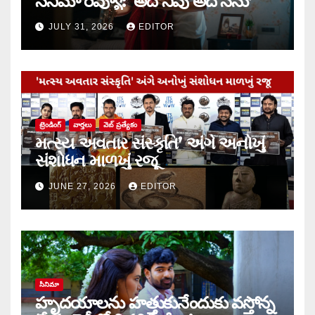
సినిమా రివ్యూ: ‘అదే నీవు అదే నేను’
JULY 31, 2026
EDITOR
ట్రెండింగ్
వార్త‌లు
వెబ్ ప్రత్యేకం
મત્સ્ય અવતાર સંસ્કૃતિ’ અંગે અનોખું
સંશોધન માળખું રજૂ
JUNE 27, 2026
EDITOR
సినిమా
హృదయాలను హత్తుకునేందుకు వస్తోన్న