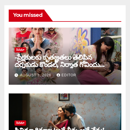
You missed
సినిమా
-ప్రేక్షకులకు కృతజ్ఞతలు తెలిపిన
దర్శకుడు కొండల్, నిర్మాత గోవిందు
కాండ్రేగుల
AUGUST 3, 2026
EDITOR
సినిమా