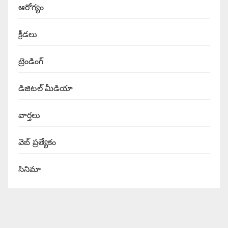
ఆరోగ్యం
క్రీడలు
ట్రెండింగ్
డిజిటల్ మీడియా
వార్త‌లు
వెబ్ ప్రత్యేకం
సినిమా