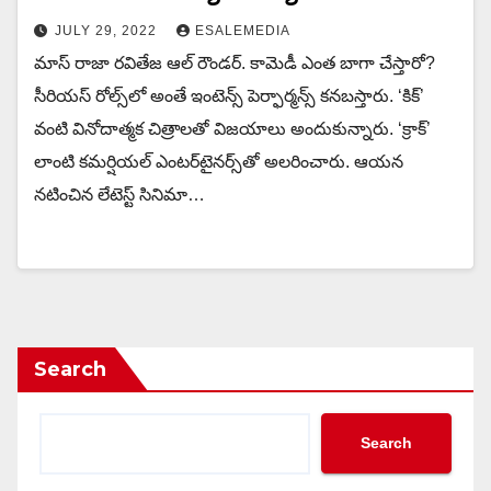
JULY 29, 2022
ESALEMEDIA
మాస్ రాజా రవితేజ ఆల్ రౌండర్. కామెడీ ఎంత బాగా చేస్తారో?
సీరియస్ రోల్స్‌లో అంతే ఇంటెన్స్ పెర్ఫార్మన్స్ కనబస్తారు. ‘కిక్’
వంటి వినోదాత్మక చిత్రాలతో విజయాలు అందుకున్నారు. ‘క్రాక్’
లాంటి కమర్షియల్ ఎంట‌ర్‌టైన‌ర్స్‌తో అలరించారు. ఆయన
నటించిన లేటెస్ట్ సినిమా…
Search
Search