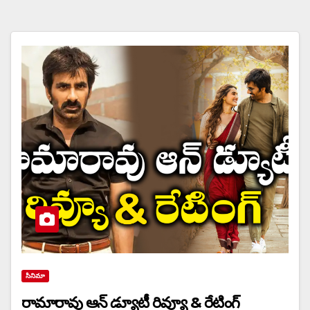
సినిమా
రామారావు ఆన్ డ్యూటీ రివ్యూ & రేటింగ్