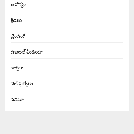
ఆరోగ్యం
క్రీడలు
ట్రెండింగ్
డిజిటల్ మీడియా
వార్త‌లు
వెబ్ ప్రత్యేకం
సినిమా