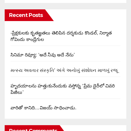
Recent Posts
-ప్రేక్షకులకు కృతజ్ఞతలు తెలిపిన దర్శకుడు కొండల్, నిర్మాత
గోవిందు కాండ్రేగుల
సినిమా రివ్యూ: ‘అదే నీవు అదే నేను’
મત્સ્ય અવતાર સંસ્કૃતિ’ અંગે અનોખું સંશોધન માળખું રજૂ
హృదయాలను హత్తుకునేందుకు వస్తోన్న ‘ప్రేమ డైరీలో చివరి
పేజీలు’
వారితో కానిది…విజయ్ సాధించాడు.
Recent Comments