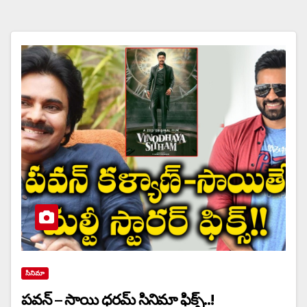
సినిమా
పవన్ – సాయి ధరమ్ సినిమా ఫిక్స్..!