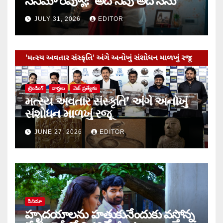
సినిమా రివ్యూ: ‘అదే నీవు అదే నేను’
JULY 31, 2026
EDITOR
ట్రెండింగ్
వార్త‌లు
వెబ్ ప్రత్యేకం
મત્સ્ય અવતાર સંસ્કૃતિ’ અંગે અનોખું
સંશોધન માળખું રજૂ
JUNE 27, 2026
EDITOR
సినిమా
హృదయాలను హత్తుకునేందుకు వస్తోన్న