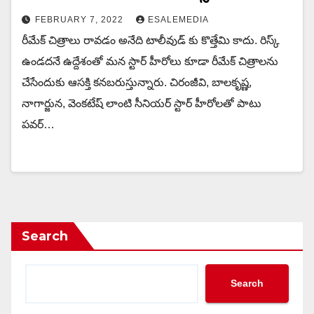
FEBRUARY 7, 2022
ESALEMEDIA
రీమేక్ చిత్రాలు రావడం అనేది టాలీవుడ్ కు కొత్తేమి కాదు. రిస్క్
ఉండదనే ఉద్దేశంతో మన స్టార్ హీరోలు కూడా రీమేక్ చిత్రాలను
చేసేందుకు ఆసక్తి కనబరుస్తున్నారు. చిరంజీవి, బాలకృష్ణ,
నాగార్జున, వెంకటేష్ లాంటి సీనియర్ స్టార్ హీరోలతో పాటు
పవర్…
Search
Search