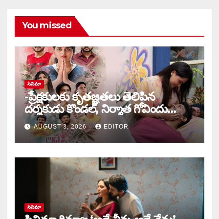
You missed
సినిమా
-ప్రేక్షకులకు కృతజ్ఞతలు తెలిపిన
దర్శకుడు కొండల్, నిర్మాత గోవిందు
కాండ్రేగుల
AUGUST 3, 2026
EDITOR
సినిమా