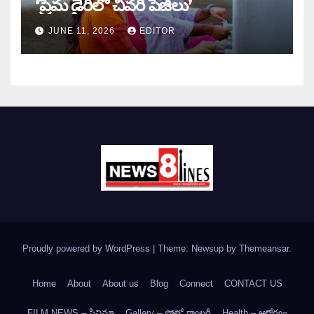
‘ప్రేమ డైరీలో చివరి పేజీలు’
JUNE 11, 2026
EDITOR
Proudly powered by WordPress
|
Theme: Newsup by
Themeansar
.
Home
About
About us
Blog
Connect
CONTACT US
FILM NEWS – సినిమా
Gallery – ఫోటో గ్యాలరీ
Health – ఆరోగ్యం