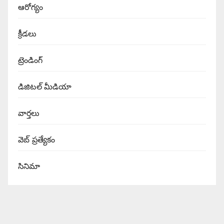
ఆరోగ్యం
క్రీడలు
ట్రెండింగ్
డిజిటల్ మీడియా
వార్త‌లు
వెబ్ ప్రత్యేకం
సినిమా