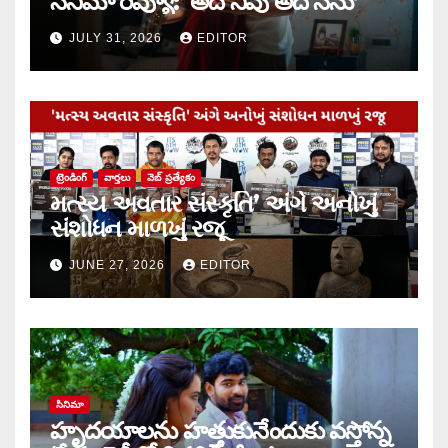
సినిమా రివ్యూ: ‘అదే నీవు అదే నేను’
JULY 31, 2026
EDITOR
ట్రెండింగ్
వార్త‌లు
వెబ్ ప్రత్యేకం
મત્સ્ય અવતાર સંસ્કૃતિ’ અંગે અનોખું
સંશોધન માળખું રજૂ
JUNE 27, 2026
EDITOR
సినిమా
హృదయాలను హత్తుకునేందుకు వస్తోన్న