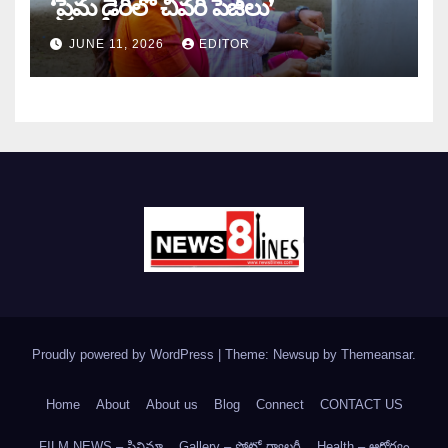
‘ప్రేమ డైరీలో చివరి పేజీలు’
JUNE 11, 2026
EDITOR
Proudly powered by WordPress
|
Theme: Newsup by
Themeansar
.
Home
About
About us
Blog
Connect
CONTACT US
FILM NEWS – సినిమా
Gallery – ఫోటో గ్యాలరీ
Health – ఆరోగ్యం