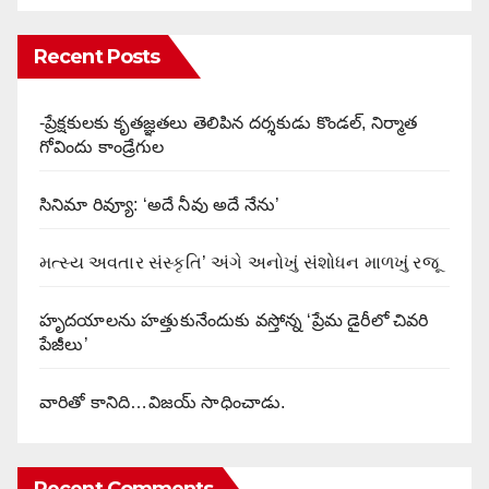
Recent Posts
-ప్రేక్షకులకు కృతజ్ఞతలు తెలిపిన దర్శకుడు కొండల్, నిర్మాత
గోవిందు కాండ్రేగుల
సినిమా రివ్యూ: ‘అదే నీవు అదే నేను’
મત્સ્ય અવતાર સંસ્કૃતિ’ અંગે અનોખું સંશોધન માળખું રજૂ
హృదయాలను హత్తుకునేందుకు వస్తోన్న ‘ప్రేమ డైరీలో చివరి
పేజీలు’
వారితో కానిది…విజయ్ సాధించాడు.
Recent Comments