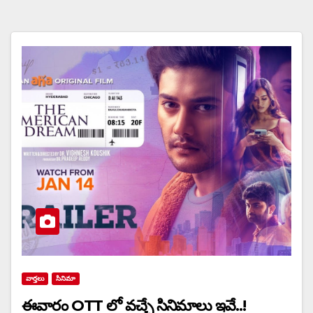
వార్త‌లు
సినిమా
ఈవారం OTT లో వచ్చే సినిమాలు ఇవే..!