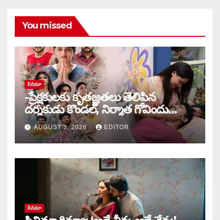
You missed
సినిమా
-ప్రేక్షకులకు కృతజ్ఞతలు తెలిపిన
దర్శకుడు కొండల్, నిర్మాత గోవిందు
కాండ్రేగుల
AUGUST 3, 2026
EDITOR
సినిమా