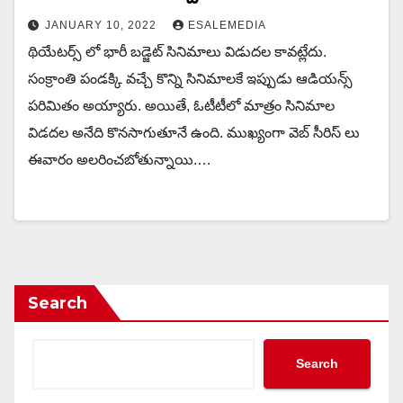
JANUARY 10, 2022
ESALEMEDIA
థియేటర్స్ లో భారీ బడ్జెట్ సినిమాలు విడుదల కావట్లేదు.
సంక్రాంతి పండక్కి వచ్చే కొన్ని సినిమాలకే ఇప్పుడు ఆడియన్స్
పరిమితం అయ్యారు. అయితే, ఓటీటీలో మాత్రం సినిమాల
విడదల అనేది కొనసాగుతూనే ఉంది. ముఖ్యంగా వెబ్ సీరిస్ లు
ఈవారం అలరించబోతున్నాయి.…
Search
Search