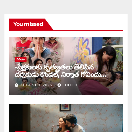
You missed
సినిమా
-ప్రేక్షకులకు కృతజ్ఞతలు తెలిపిన
దర్శకుడు కొండల్, నిర్మాత గోవిందు
కాండ్రేగుల
AUGUST 3, 2026
EDITOR