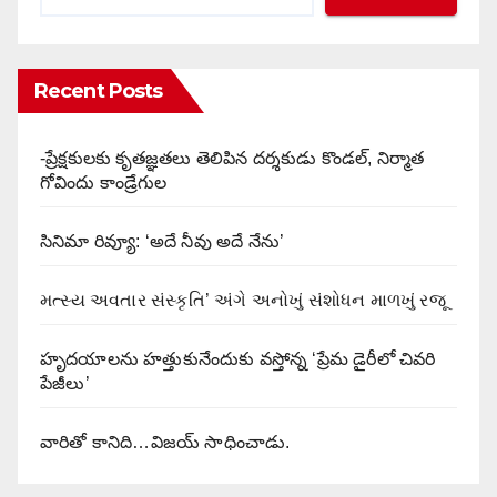
Recent Posts
-ప్రేక్షకులకు కృతజ్ఞతలు తెలిపిన దర్శకుడు కొండల్, నిర్మాత
గోవిందు కాండ్రేగుల
సినిమా రివ్యూ: ‘అదే నీవు అదే నేను’
મત્સ્ય અવતાર સંસ્કૃતિ’ અંગે અનોખું સંશોધન માળખું રજૂ
హృదయాలను హత్తుకునేందుకు వస్తోన్న ‘ప్రేమ డైరీలో చివరి
పేజీలు’
వారితో కానిది…విజయ్ సాధించాడు.