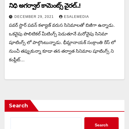
నిధి అగర్వాల్ కామెంట్స్ వైరల్..!
DECEMBER 29, 2021
ESALEMEDIA
పవర్ స్టార్ పవన్ కళ్యాణ్ వరుస సినిమాలతో బిజీగా ఉన్నాడు.
ఒకవైపు పొలిటికల్ మీటింగ్స్ పెడుతూనే మరోవైపు సినిమా
షూటింగ్స్ లో పాల్గొంటున్నాడు. భీమ్లానాయక్ సంక్రాంతి రేస్ లో
నుంచీ తప్పుకున్నా కూడా తన తర్వాత సినిమాల షూటింగ్స్ ని
కంప్లీట్…
Search
Search