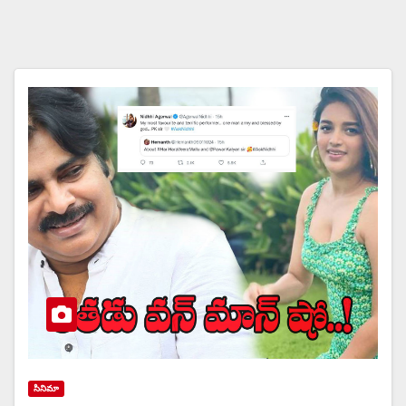
సినిమా