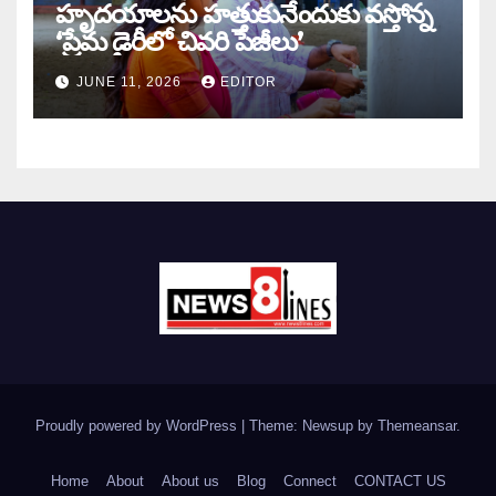
హృదయాలను హత్తుకునేందుకు వస్తోన్న
‘ప్రేమ డైరీలో చివరి పేజీలు’
JUNE 11, 2026
EDITOR
Proudly powered by WordPress
|
Theme: Newsup by
Themeansar
.
Home
About
About us
Blog
Connect
CONTACT US