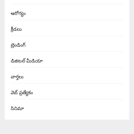
ఆరోగ్యం
క్రీడలు
ట్రెండింగ్
డిజిటల్ మీడియా
వార్త‌లు
వెబ్ ప్రత్యేకం
సినిమా