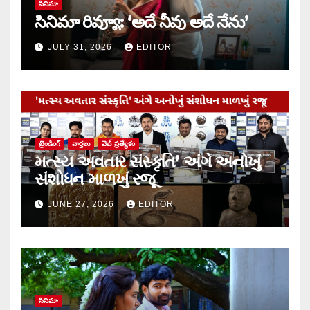
సినిమా
సినిమా రివ్యూ: ‘అదే నీవు అదే నేను’
JULY 31, 2026
EDITOR
ట్రెండింగ్
వార్త‌లు
వెబ్ ప్రత్యేకం
મત્સ્ય અવતાર સંસ્કૃતિ’ અંગે અનોખું
સંશોધન માળખું રજૂ
JUNE 27, 2026
EDITOR
సినిమా