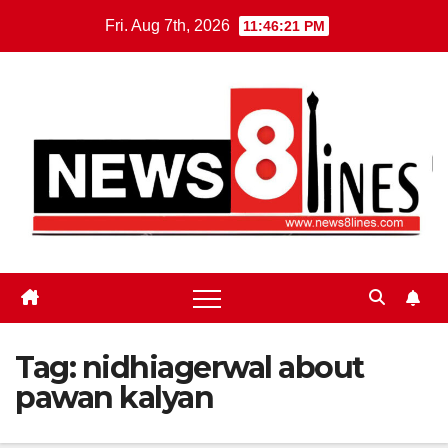
Skip
Fri. Aug 7th, 2026
11:46:21 PM
to
content
Tag:
nidhiagerwal about
pawan kalyan