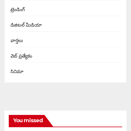
ట్రెండింగ్
డిజిటల్ మీడియా
వార్త‌లు
వెబ్ ప్రత్యేకం
సినిమా
You missed