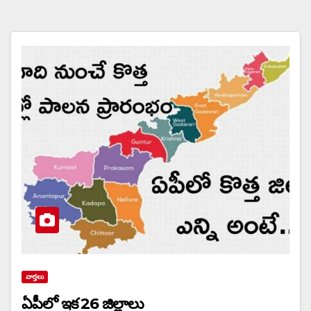
వార్త‌లు
ఏపీలో ఇక 26 జిల్లాలు