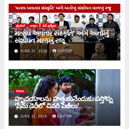
ట్రెండింగ్
వార్త‌లు
వెబ్ ప్రత్యేకం
મત્સ્ય અવતાર સંસ્કૃતિ’ અંગે અનોખું
સંશોધન માળખું રજૂ
JUNE 27, 2026
EDITOR
సినిమా
హృదయాలను హత్తుకునేందుకు వస్తోన్న
‘ప్రేమ డైరీలో చివరి పేజీలు’
JUNE 11, 2026
EDITOR