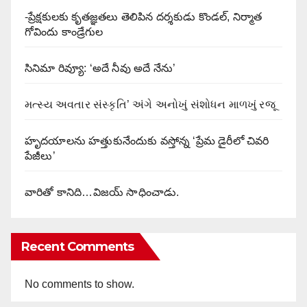
-ప్రేక్షకులకు కృతజ్ఞతలు తెలిపిన దర్శకుడు కొండల్, నిర్మాత
గోవిందు కాండ్రేగుల
సినిమా రివ్యూ: ‘అదే నీవు అదే నేను’
મત્સ્ય અવતાર સંસ્કૃતિ’ અંગે અનોખું સંશોધન માળખું રજૂ
హృదయాలను హత్తుకునేందుకు వస్తోన్న ‘ప్రేమ డైరీలో చివరి
పేజీలు’
వారితో కానిది…విజయ్ సాధించాడు.
Recent Comments
No comments to show.