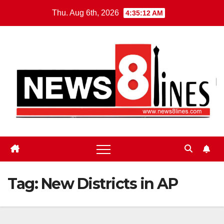
Skip
Thu. Aug 6th, 2026
4:35:13 AM
to
content
Tag:
New Districts in AP