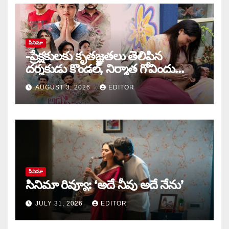
సినిమా
-ప్రేక్షకులకు కృతజ్ఞతలు తెలిపిన
దర్శకుడు కొండల్, నిర్మాత గోవిందు
కాండ్రేగుల
AUGUST 3, 2026
EDITOR
సినిమా
సినిమా రివ్యూ: ‘అదే నీవు అదే నేను’
JULY 31, 2026
EDITOR