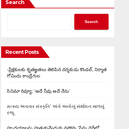
Search
Search
Recent Posts
-ప్రేక్షకులకు కృతజ్ఞతలు తెలిపిన దర్శకుడు కొండల్, నిర్మాత
గోవిందు కాండ్రేగుల
సినిమా రివ్యూ: ‘అదే నీవు అదే నేను’
મત્સ્ય અવતાર સંસ્કૃતિ’ અંગે અનોખું સંશોધન માળખું
રજૂ
హృదయాలను హత్తుకునేందుకు వస్తోన్న ‘ప్రేమ డైరీలో