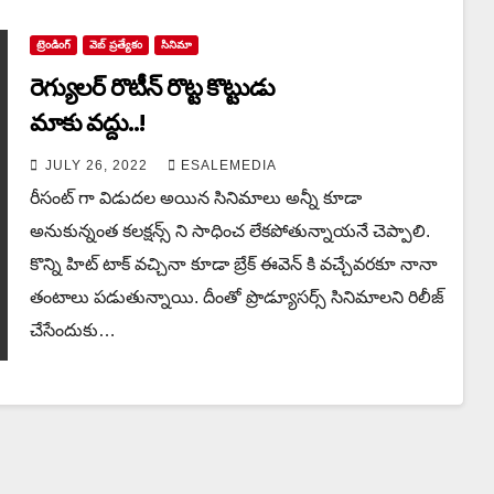
ట్రెండింగ్
వెబ్ ప్రత్యేకం
సినిమా
రెగ్యులర్ రొటీన్ రొట్ట కొట్టుడు
మాకు వద్దు..!
JULY 26, 2022
ESALEMEDIA
రీసంట్ గా విడుదల అయిన సినిమాలు అన్నీ కూడా
అనుకున్నంత కలక్షన్స్ ని సాధించ లేకపోతున్నాయనే చెప్పాలి.
కొన్ని హిట్ టాక్ వచ్చినా కూడా బ్రేక్ ఈవెన్ కి వచ్చేవరకూ నానా
తంటాలు పడుతున్నాయి. దీంతో ప్రొడ్యూసర్స్ సినిమాలని రిలీజ్
చేసేందుకు…