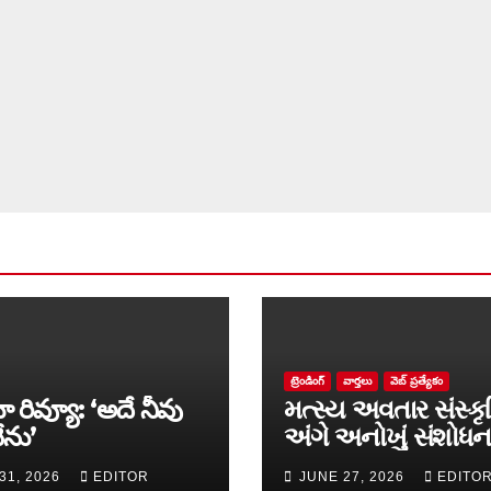
ట్రెండింగ్
వార్త‌లు
వెబ్ ప్రత్యేకం
ా రివ్యూ: ‘అదే నీవు
મત્સ્ય અવતાર સંસ્કૃ
ేను’
અંગે અનોખું સંશોધન
માળખું રજૂ
31, 2026
EDITOR
JUNE 27, 2026
EDITO