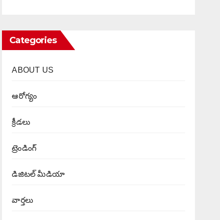
Categories
ABOUT US
ఆరోగ్యం
క్రీడలు
ట్రెండింగ్
డిజిటల్ మీడియా
వార్త‌లు