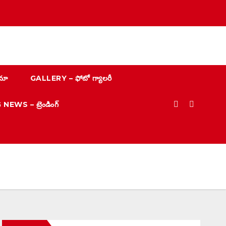
మా
GALLERY – ఫోటో గ్యాలరీ
EWS – ట్రెండింగ్