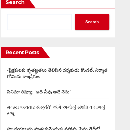
Search
Search
Recent Posts
-ప్రేక్షకులకు కృతజ్ఞతలు తెలిపిన దర్శకుడు కొండల్, నిర్మాత
గోవిందు కాండ్రేగుల
సినిమా రివ్యూ: ‘అదే నీవు అదే నేను’
મત્સ્ય અવતાર સંસ્કૃતિ’ અંગે અનોખું સંશોધન માળખું
રજૂ
హృదయాలను హత్తుకునేందుకు వస్తోన్న ‘ప్రేమ డైరీలో