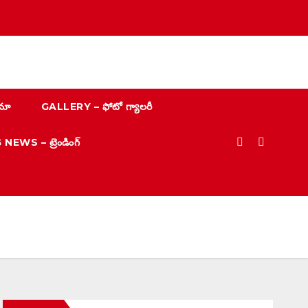
మా
GALLERY – ఫోటో గ్యాలరీ
EWS – ట్రెండింగ్