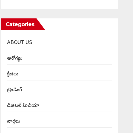
Categories
ABOUT US
ఆరోగ్యం
క్రీడలు
ట్రెండింగ్
డిజిటల్ మీడియా
వార్త‌లు