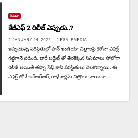
సినిమా
కేజీఎఫ్ 2 రిలీజ్ ఎప్పుడు..?
JANUARY 24, 2022
ESALEMEDIA
ఇప్పుడున్న పరిస్థితుల్లో పాన్ ఇండియా చిత్రాలపై కరోనా ఎఫెక్ట్
గట్టిగానే పడింది. భారీ బడ్జెట్ తో తెరకెక్కిన సినిమాలు సోలోగా
రిలీజ్ అయితే తప్పా సేఫ్ కానీ పరిస్థితులు నెలకొన్నాయి. ఈ
ఎఫెక్ట్ తోనే ఆర్ఆర్ఆర్, రాధే శ్యామ్ చిత్రాలు వాయిదా…