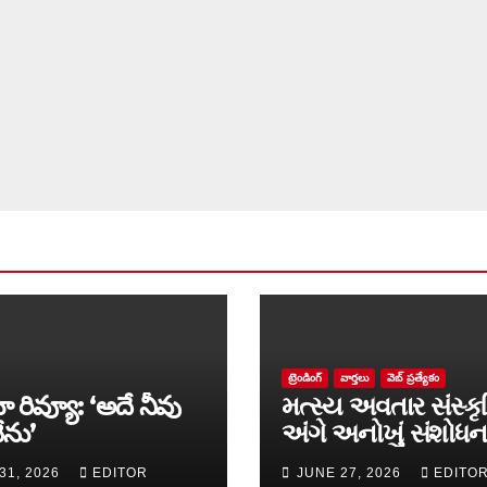
ట్రెండింగ్
వార్త‌లు
వెబ్ ప్రత్యేకం
ా రివ్యూ: ‘అదే నీవు
મત્સ્ય અવતાર સંસ્કૃ
ేను’
અંગે અનોખું સંશોધન
માળખું રજૂ
31, 2026
EDITOR
JUNE 27, 2026
EDITO