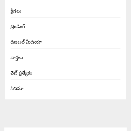
క్రీడలు
ట్రెండింగ్
డిజిటల్ మీడియా
వార్త‌లు
వెబ్ ప్రత్యేకం
సినిమా