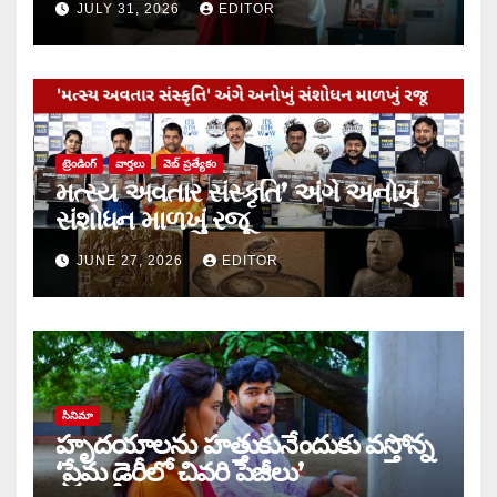
JULY 31, 2026
EDITOR
ట్రెండింగ్
వార్త‌లు
వెబ్ ప్రత్యేకం
મત્સ્ય અવતાર સંસ્કૃતિ’ અંગે અનોખું
સંશોધન માળખું રજૂ
JUNE 27, 2026
EDITOR
సినిమా
హృదయాలను హత్తుకునేందుకు వస్తోన్న
‘ప్రేమ డైరీలో చివరి పేజీలు’