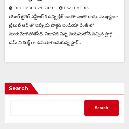
DECEMBER 29, 2021
ESALEMEDIA
యంగ్ టైగర్ ఎన్టీఆర్ కి ఉన్న క్రేజ్ అంతా ఇంతా కాదు. ముఖ్యంగా
ట్రిబుల్ ఆర్ తో ఇప్పుడు ప్యాన్ ఇండియా రేంజ్ లో
మారుమోగిపోతోంది. నిజానికి చిన్న వయసులోనే వచ్చిన స్టార్ట
డమ్ ని కరెక్ట్ గా ఉపయోగించుకున్న స్టార్…
Search
Search