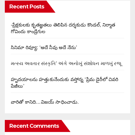
Recent Posts
-ప్రేక్షకులకు కృతజ్ఞతలు తెలిపిన దర్శకుడు కొండల్, నిర్మాత
గోవిందు కాండ్రేగుల
సినిమా రివ్యూ: ‘అదే నీవు అదే నేను’
મત્સ્ય અવતાર સંસ્કૃતિ’ અંગે અનોખું સંશોધન માળખું રજૂ
హృదయాలను హత్తుకునేందుకు వస్తోన్న ‘ప్రేమ డైరీలో చివరి
పేజీలు’
వారితో కానిది…విజయ్ సాధించాడు.
Recent Comments