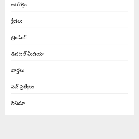
ఆరోగ్యం
క్రీడలు
ట్రెండింగ్
డిజిటల్ మీడియా
వార్త‌లు
వెబ్ ప్రత్యేకం
సినిమా