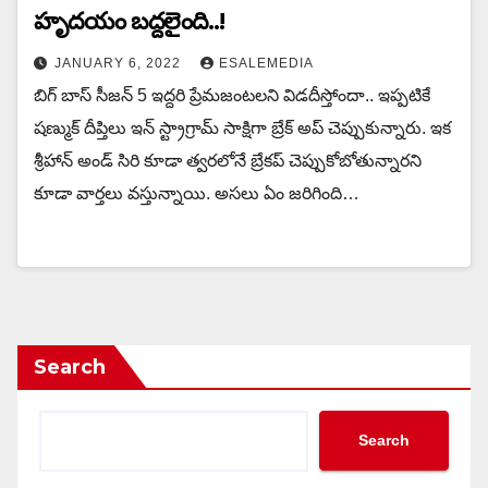
హృదయం బద్దలైంది..!
JANUARY 6, 2022
ESALEMEDIA
బిగ్ బాస్ సీజన్ 5 ఇద్దరి ప్రేమజంటలని విడదీస్తోందా.. ఇప్పటికే
షణ్ముక్ దీప్తిలు ఇన్ స్ట్రాగ్రామ్ సాక్షిగా బ్రేక్ అప్ చెప్పుకున్నారు. ఇక
శ్రీహాన్ అండ్ సిరి కూడా త్వరలోనే బ్రేకప్ చెప్పుకోబోతున్నారని
కూడా వార్తలు వస్తున్నాయి. అసలు ఏం జరిగింది…
Search
Search