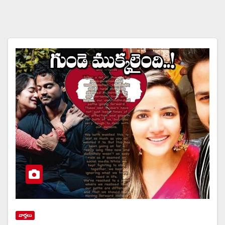
వార్త‌లు