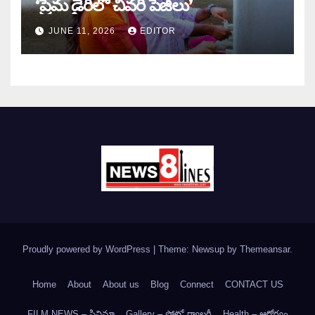
‘ప్రేమ డైరీలో చివరి పేజీలు’
JUNE 11, 2026
EDITOR
Proudly powered by WordPress
|
Theme: Newsup by
Themeansar
.
Home
About
About us
Blog
Connect
CONTACT US
FILM NEWS – సినిమా
Gallery – ఫోటో గ్యాలరీ
Health – ఆరోగ్యం