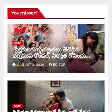
You missed
సినిమా
-ప్రేక్షకులకు కృతజ్ఞతలు తెలిపిన
దర్శకుడు కొండల్, నిర్మాత గోవిందు
కాండ్రేగుల
AUGUST 3, 2026
EDITOR
సినిమా