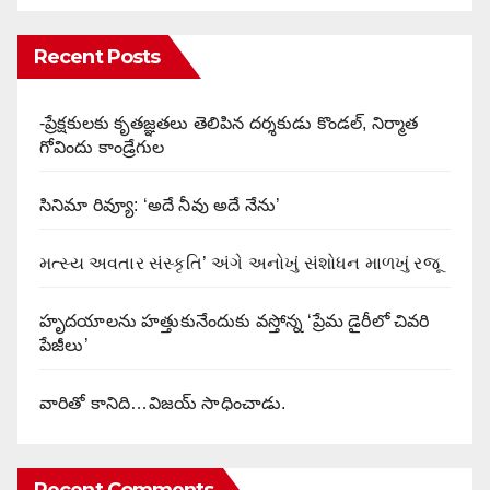
Recent Posts
-ప్రేక్షకులకు కృతజ్ఞతలు తెలిపిన దర్శకుడు కొండల్, నిర్మాత
గోవిందు కాండ్రేగుల
సినిమా రివ్యూ: ‘అదే నీవు అదే నేను’
મત્સ્ય અવતાર સંસ્કૃતિ’ અંગે અનોખું સંશોધન માળખું રજૂ
హృదయాలను హత్తుకునేందుకు వస్తోన్న ‘ప్రేమ డైరీలో చివరి
పేజీలు’
వారితో కానిది…విజయ్ సాధించాడు.
Recent Comments