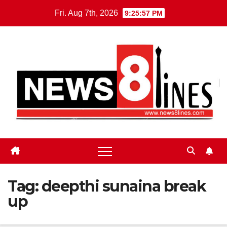
Skip
Fri. Aug 7th, 2026
9:25:58 PM
to
content
Tag:
deepthi sunaina break
up