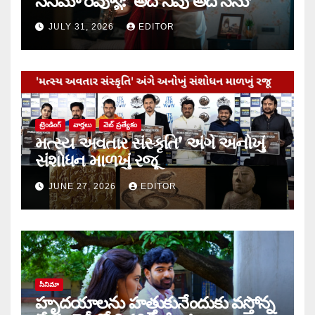
సినిమా రివ్యూ: ‘అదే నీవు అదే నేను’
JULY 31, 2026
EDITOR
ట్రెండింగ్
వార్త‌లు
వెబ్ ప్రత్యేకం
મત્સ્ય અવતાર સંસ્કૃતિ’ અંગે અનોખું
સંશોધન માળખું રજૂ
JUNE 27, 2026
EDITOR
సినిమా
హృదయాలను హత్తుకునేందుకు వస్తోన్న