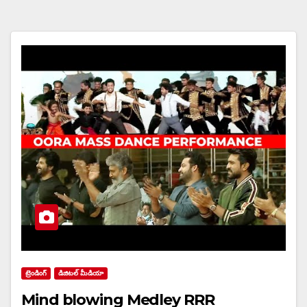
ట్రెండింగ్
డిజిటల్ మీడియా
Mind blowing Medley RRR