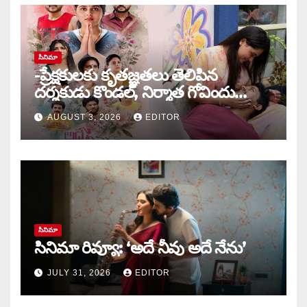
సినిమా
-ప్రేక్షకులకు కృతజ్ఞతలు తెలిపిన
దర్శకుడు కొండల్, నిర్మాత గోవిందు
కాండ్రేగుల
AUGUST 3, 2026
EDITOR
సినిమా
సినిమా రివ్యూ: ‘అదే నీవు అదే నేను’
JULY 31, 2026
EDITOR