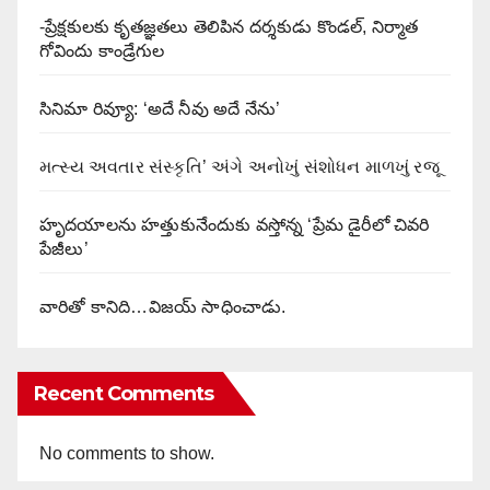
-ప్రేక్షకులకు కృతజ్ఞతలు తెలిపిన దర్శకుడు కొండల్, నిర్మాత
గోవిందు కాండ్రేగుల
సినిమా రివ్యూ: ‘అదే నీవు అదే నేను’
મત્સ્ય અવતાર સંસ્કૃતિ’ અંગે અનોખું સંશોધન માળખું રજૂ
హృదయాలను హత్తుకునేందుకు వస్తోన్న ‘ప్రేమ డైరీలో చివరి
పేజీలు’
వారితో కానిది…విజయ్ సాధించాడు.
Recent Comments
No comments to show.