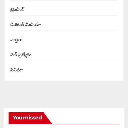
ట్రెండింగ్
డిజిటల్ మీడియా
వార్త‌లు
వెబ్ ప్రత్యేకం
సినిమా
You missed