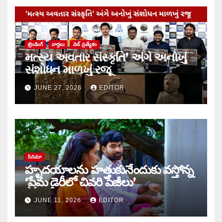
ట్రెండింగ్
వార్త‌లు
వెబ్ ప్రత్యేకం
મત્સ્ય અવતાર સંસ્કૃતિ’ અંગે અનોખું
સંશોધન માળખું રજૂ
JUNE 27, 2026
EDITOR
సినిమా
హృదయాలను హత్తుకునేందుకు వస్తోన్న
‘ప్రేమ డైరీలో చివరి పేజీలు’
JUNE 11, 2026
EDITOR